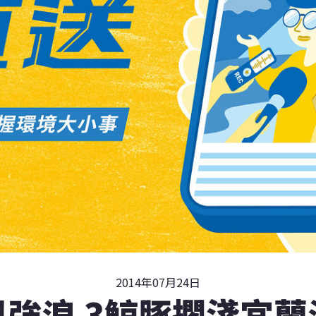
2014年07月24日
風強浪 3鯨豚擱淺宜蘭