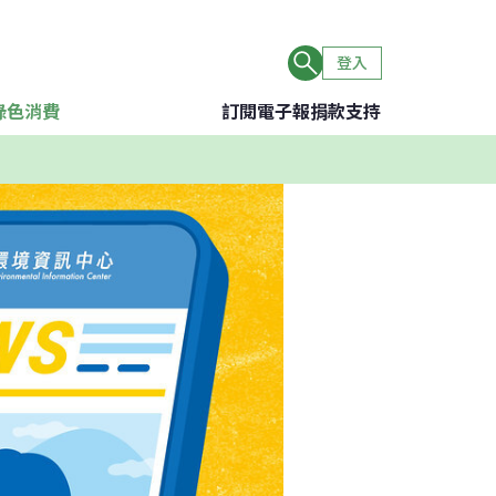
登入
綠色消費
訂閱電子報
捐款支持