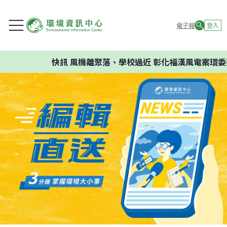
電子報
登入
快訊
風機離聚落、學校過近 彰化福漢風電案環委建