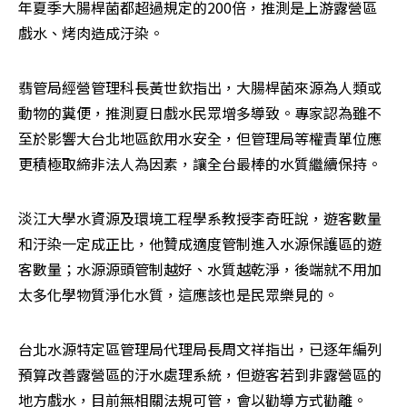
年夏季大腸桿菌都超過規定的200倍，推測是上游露營區
戲水、烤肉造成汙染。
翡管局經營管理科長黃世欽指出，大腸桿菌來源為人類或
動物的糞便，推測夏日戲水民眾增多導致。專家認為雖不
至於影響大台北地區飲用水安全，但管理局等權責單位應
更積極取締非法人為因素，讓全台最棒的水質繼續保持。
淡江大學水資源及環境工程學系教授李奇旺說，遊客數量
和汙染一定成正比，他贊成適度管制進入水源保護區的遊
客數量；水源源頭管制越好、水質越乾淨，後端就不用加
太多化學物質淨化水質，這應該也是民眾樂見的。
台北水源特定區管理局代理局長周文祥指出，已逐年編列
預算改善露營區的汙水處理系統，但遊客若到非露營區的
地方戲水，目前無相關法規可管，會以勸導方式勸離。