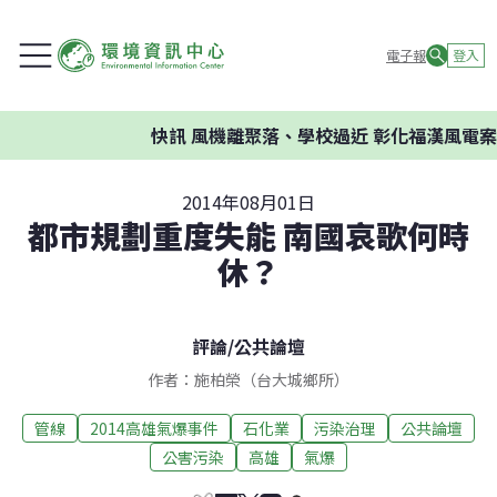
電子報
登入
快訊
風機離聚落、學校過近 彰化福漢風電案環
2014年08月01日
都市規劃重度失能 南國哀歌何時
休？
評論
/
公共論壇
作者：施柏榮（台大城鄉所）
管線
2014高雄氣爆事件
石化業
污染治理
公共論壇
公害污染
高雄
氣爆