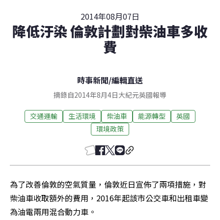
2014年08月07日
降低汙染 倫敦計劃對柴油車多收
費
時事新聞
/
編輯直送
摘錄自2014年8月4日大紀元英國報導
交通運輸
生活環境
柴油車
能源轉型
英國
環境政策
為了改善倫敦的空氣質量，倫敦近日宣佈了兩項措施，對
柴油車收取額外的費用，2016年起該市公交車和出租車變
為油電兩用混合動力車。