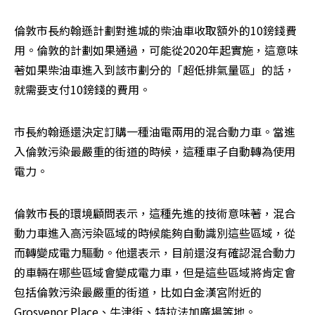
倫敦市長約翰遜計劃對進城的柴油車收取額外的10鎊錢費
用。倫敦的計劃如果通過，可能從2020年起實施，這意味
著如果柴油車進入到該市劃分的「超低排氣量區」的話，
就需要支付10鎊錢的費用。
市長約翰遜還決定訂購一種油電兩用的混合動力車。當進
入倫敦污染最嚴重的街道的時候，這種車子自動轉為使用
電力。
倫敦市長的環境顧問表示，這種先進的技術意味著，混合
動力車進入高污染區域的時候能夠自動識別這些區域，從
而轉變成電力驅動。他還表示，目前還沒有確認混合動力
的車輛在哪些區域會變成電力車，但是這些區域將肯定會
包括倫敦污染最嚴重的街道，比如白金漢宮附近的
Grosvenor Place、牛津街、特拉法加廣場等地。