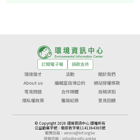
訂閱電子報
捐款支持
環境徵才
活動
關於我們
About us
編輯室自律公約
網站授權條款
常見問題
合作媒體
投稿須知
隱私權政策
獲獎紀錄
意見回饋
© Copyright 2026 環境資訊中心 版權所有
公益勸募字號：
衛部救字第1141364365號
服務信箱：
service@tnf.org.tw
投稿信箱：
infor@e-info.org.tw