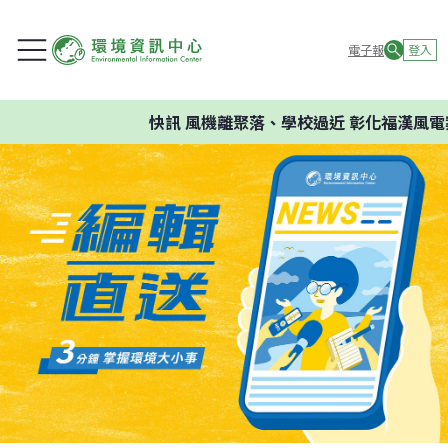
電子報
登入
快訊
風機離聚落、學校過近 彰化福漢風電