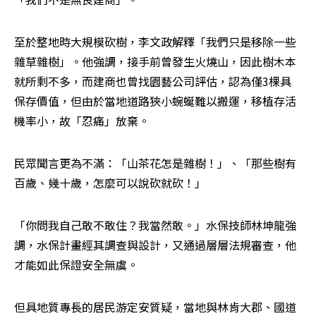
至於整地時大規模砍樹，李文政解釋「我們只是移除一些
雜草雜樹」。他強調，接手前曾發生火燒山，因此樹木本
就所剩不多，而建商也曾找園藝公司評估，認為僅3棵具
保存價值，但由於當地道路狹小蜿蜒難以搬運，移植存活
機率小，故「忍痛」放棄。
民眾聞言更為不滿：「山茶花怎是雜樹！」、「那些樹有
百歲、幾十歲，怎麼可以說砍就砍！」
「你問我自己敢不敢住？我當然敢。」水保技師林坤龍強
調，水保計畫經其調查與設計，又通過層層法規審查，他
才能如此保證安全無虞。
但具地質專長的居民游定安質疑，當地與林肯大郡、國道