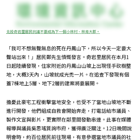
北投奇岩里居民抗議不要成為下一個小林村、林肯大郡。
「我可不想無聲無息的死在丹鳳山下，所以今天一定要大
聲站出來！」居民鄭先生憤慨發言。奇岩里居民在本月1
日起陸續發現，住家附近的丹鳳山山坡上出現怪手砍樹整
地，大概3天內，山坡就成光禿一片。在追查下發現有個
蓋7棟地上5層、地下2層的建案將要展開。
擔憂此豪宅工程衝擊當地安全，也受不了當地山坡地不斷
進行開發，他們組成自救會開始奔走，打電話給市議員、
製作文宣與影片，更實際在鄰里間發動串連。此事在媒體
報導與議員吳思瑤質詢市府，獲得廣泛關注。12日晚間說
明會時，約百位居民前往現場，有意參選當地市議員的社