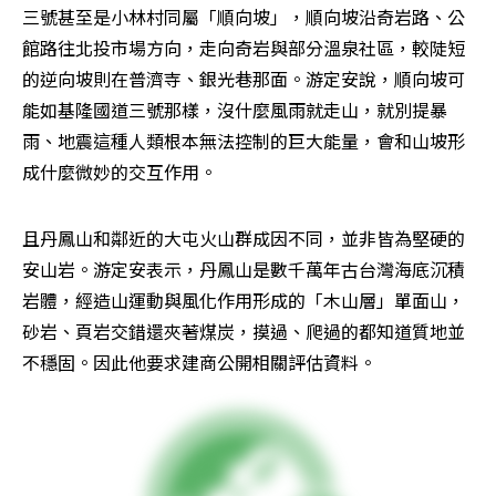
三號甚至是小林村同屬「順向坡」，順向坡沿奇岩路、公
館路往北投市場方向，走向奇岩與部分溫泉社區，較陡短
的逆向坡則在普濟寺、銀光巷那面。游定安說，順向坡可
能如基隆國道三號那樣，沒什麼風雨就走山，就別提暴
雨、地震這種人類根本無法控制的巨大能量，會和山坡形
成什麼微妙的交互作用。
且丹鳳山和鄰近的大屯火山群成因不同，並非皆為堅硬的
安山岩。游定安表示，丹鳳山是數千萬年古台灣海底沉積
岩體，經造山運動與風化作用形成的「木山層」單面山，
砂岩、頁岩交錯還夾著煤炭，摸過、爬過的都知道質地並
不穩固。因此他要求建商公開相關評估資料。