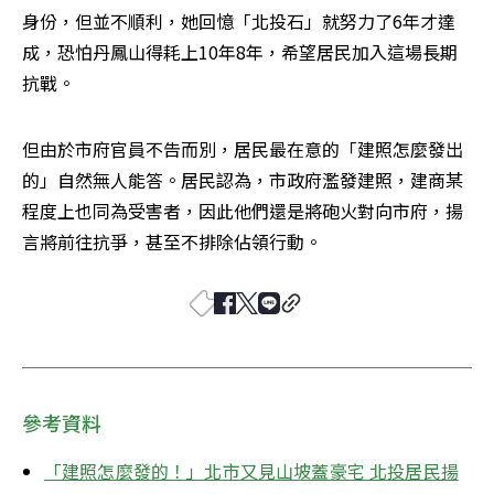
身份，但並不順利，她回憶「北投石」就努力了6年才達
成，恐怕丹鳳山得耗上10年8年，希望居民加入這場長期
抗戰。
但由於市府官員不告而別，居民最在意的「建照怎麼發出
的」自然無人能答。居民認為，市政府濫發建照，建商某
程度上也同為受害者，因此他們還是將砲火對向市府，揚
言將前往抗爭，甚至不排除佔領行動。
參考資料
「建照怎麼發的！」北市又見山坡蓋豪宅 北投居民揚