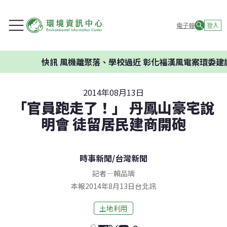
電子報
登入
快訊
風機離聚落、學校過近 彰化福漢風電案環委建議不應
2014年08月13日
「官員跑走了！」 丹鳳山豪宅說
明會 徒留居民建商開砲
時事新聞
/
台灣新聞
記者
—
賴品瑀
本報2014年8月13日台北訊
土地利用