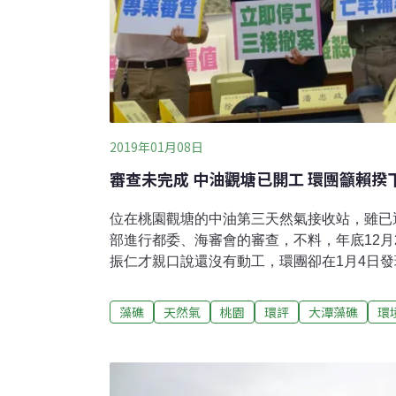
2019年01月08日
審查未完成 中油觀塘已開工 環團籲賴揆
位在桃園觀塘的中油第三天然氣接收站，雖已
部進行都委、海審會的審查，不料，年底12月
振仁才親口說還沒有動工，環團卻在1月4日
中油已經在保育類動物小燕鷗的棲地開始整地
三接站施工的位置預定要作為天然氣儲槽，不
藻礁
天然氣
桃園
環評
大潭藻礁
環
小燕鷗的育雛棲地。此舉讓先前還有意願協助
華鳥會相當錯愕。「信任已經破壞了。」秘書
成建議報告，更還沒有成功驗證小燕鷗移地復
就對小燕鷗繁殖地進行干擾與人為破壞，已經