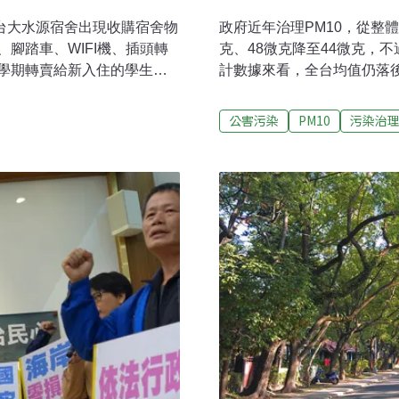
臨前，台大水源宿舍出現收購宿舍物
政府近年治理PM10，從整
腳踏車、WIFI機、插頭轉
克、48微克降至44微克，
學期轉賣給新入住的學生。
計數據來看，全台均值仍落
 Wiesmeier發起這項行
阪、京都的2到3倍，且南
活用。校園內的新嘗試 收購
事長葉光芃提醒，PM10不
公害污染
PM10
污染治
舍都有學生進出，過去雖然
體重過輕、影響孩童腦部發
交換的作法，但部分學生也
林以南是PM10重災區WHO建
理，就乾脆棄置在宿舍。以
PM10均值為43.6微克。葉
雖會將回收水桶、衣架等較簡
微克以下，台灣的43.6微克
燈、腳踏車、WIFI機、插
光芃批，目前不但全台均值落
理，因此多轉贈給慈善機構
的2到3倍之高。而六都之中
宿舍繼續使
的最差兩名。連兩年不升反