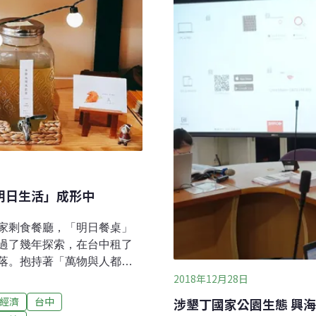
打撈與蒐集，並花了半年多的
測點都有發現塑膠微粒，每立
不等的塑膠微粒，「全台灣的海
明日生活」成形中
家剩食餐廳，「明日餐桌」
過了幾年探索，在台中租了
落。抱持著「萬物與人都沒
2018年12月28日
這會是一個共享生活圈，要
但要在台中當地實踐零廢
經濟
台中
涉墾丁國家公園生態 興
，讓全台各地有需要的人都