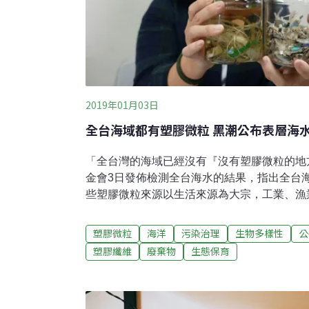
2019年01月03日
全台海域都有塑膠微粒 黑潮公布表層海
「全台灣的海域已經沒有『沒有塑膠微粒的地
金會3日發佈檢測全台海水的結果，指出全台
些塑膠微粒來源以生活來源為大宗，工業、漁
陸域到海上？怎麼隨洋流擴散？對人體到底有
卉君提醒，目前人類對塑膠微粒的來源、成因
塑膠微粒
海洋
污染治理
生物多樣性
公
件事情不可能單由民間團體來做，政府應效法
塑膠纖維
廢棄物
生態保育
調查。台南社大講師晁瑞光也認為，政府應依
性塑膠進行更積極的限制。黑潮在2018年5
沿海與澎湖、小琉球、蘭嶼三離島，調查海漂