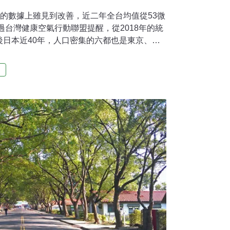
體的數據上雖見到改善，近二年全台均值從53微
不過台灣健康空氣行動聯盟提醒，從2018年的統
後日本近40年，人口密集的六都也是東京、大
北差距也拉大，政府仍應更加速改善。台空盟理
但是WHO公告的一級致癌物，更可能造成胎兒
理
育、甚至引發失智、心血管疾病等。環團：雲
議PM10應為20微克以下，但全台2018年
光芃批，與日本相比，日本在2016年已達到20
幾乎是日本1974年的水準，落後了近40年。葉
後日本近40年，且六都的PM10均值更是東京
，又以台南、高雄兩市，長年輪流居全台PM10
降的五