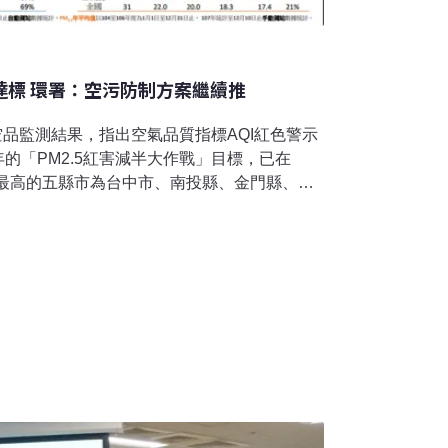
已達標 環署：空污防制方案繼續推
年空品監測結果，指出空氣品質指標AQI紅色警示
0年的「PM2.5紅害減半大作戰」目標，已在
幅最高的五縣市為台中市、南投縣、金門縣、屏
料即將改組，但目前環保署仍將持續推動「空
汽機車的電動化期程也尚未更動，維持2030
35年禁售燃油機車、2040年禁售燃油汽車。環
8年空品監測初步統計，當時的統計數據至12月中
醒、紅色警示次數持續下降。今（1日）正式公布
品測站因細懸浮微粒造成空氣品質指標AQI紅
次、2016年的898次、2017年的483次，再下
幅度達35.8%。與蔡政府2016年上台展開空污