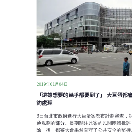
背了移地復育是為了保護該區小燕鷗的初衷。
ㄚ髻鯊等保育類動物也同樣尚無證實保護成效
的開發。環團要賴清德 卸任前撤「兒戲決策
盟與立委徐永明出面，
2019年01月04日
「遠雄想要的幾乎都要到了」 大巨蛋都
鉤處理
3日台北市政府進行大巨蛋案都市計劃審查，
通規劃的部分。長期關注此案的民間團體批評
除」後，都審大會果然棄守了公共安全的堅持