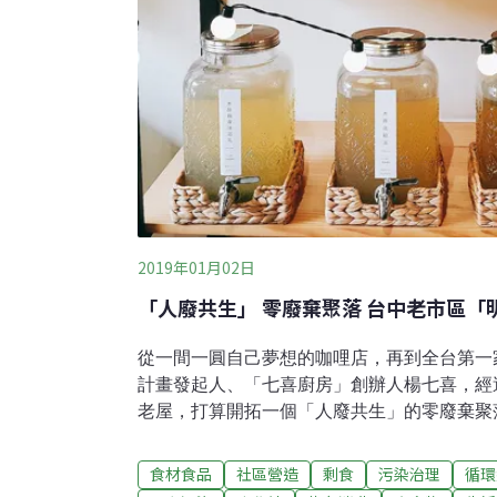
挑選了51個檢測點進行海水表面塑膠微粒的
時間進行分析。檢測數據結果顯示，51個檢
方公尺的海水中，有從0.016個到64.12個
域已經沒有
2019年01月02日
「人廢共生」 零廢棄聚落 台中老市區「
從一間一圓自己夢想的咖哩店，再到全台第一
計畫發起人、「七喜廚房」創辦人楊七喜，經
老屋，打算開拓一個「人廢共生」的零廢棄聚
有所謂的廢棄」的想法，在楊七喜的藍圖裡，
以合作社的型態，結合減廢、創意、公益。不
食材食品
社區營造
剩食
污染治理
循環
棄，更要以醜蔬果製作營養滿點的待用條理包