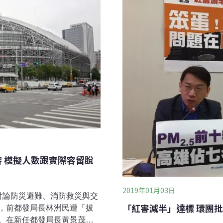
加上柴山多杯孔珊瑚、紅肉
，因此鳥會表態反對三接站
」8日上午搶救大潭藻礁行動聯
審 模擬人數跟實際容留脫
2019年01月03日
討論防災避難、消防救災與交
「紅害減半」達標 環團批
，前都發局長林洲民遭「拔
。在新任都發局長黃景茂主