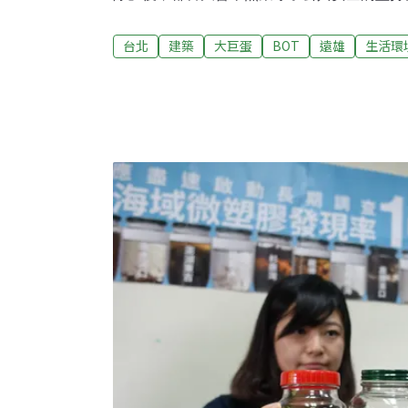
張「要符合契約關係」的態度下，「遠雄想要
論後，遠雄將進行防災疏散模擬，在下次都審
台北
建築
大巨蛋
BOT
遠雄
生活環
來說，大巨蛋有了新進展，當都審完成、建管
審查後，大巨蛋即可復工。但民間團體認為，
「防災模擬人數與未來實際營運（容留）人數
大問題。蠻野心足生態協會律師蔡雅瀅批，如
營運人數不同，模擬何以反映實際狀況？根本
安全爭議。松菸公園催生聯盟召集人游藝指出
利連任後，已做出「大巨蛋不拆就是要蓋」的
在臉書上公開痛批市府出現了「把