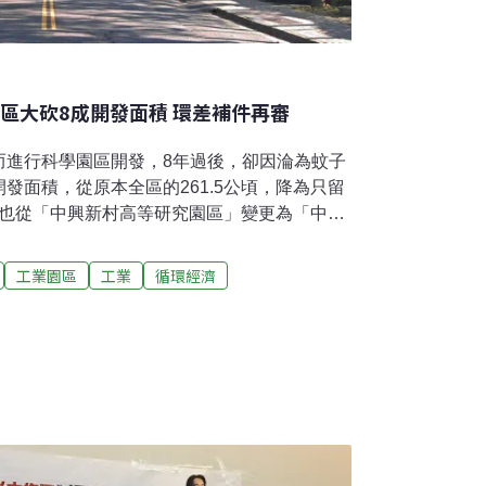
區大砍8成開發面積 環差補件再審
而進行科學園區開發，8年過後，卻因淪為蚊子
發面積，從原本全區的261.5公頃，降為只留
名稱也從「中興新村高等研究園區」變更為「中興
進入環保署，進行環差第一次初審，申請要因為
少眾多監測計畫。但部分小組委員質疑，並非
工業園區
工業
循環經濟
影響、對環境正面，且更擔憂此例一開，其他
若也是蚊子園區，日後也循此道這樣申請切割
重作環評。但討論後，小組仍讓此案還有機會
此案政策變動、過去開發進度，並切實評估呈
新村原為台灣戰後第一個新市鎮，但在省政府
化中興新村，2008年將其列入「愛台12建
小組召集人李培芬回憶，當時政府想要活化中