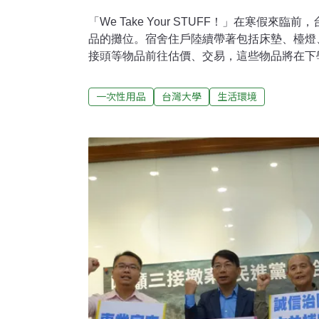
「We Take Your STUFF！」在寒假來
品的攤位。宿舍住戶陸續帶著包括床墊、檯燈、
接頭等物品前往估價、交易，這些物品將在下
台大學生會永續部部長高怡瑄與德籍交換生Lorenz
動，希望這一些物資可以就地在台大校園繼續
一次性用品
台灣大學
生活環境
五項用不到的住宿用品高怡瑄表示，每學期宿
不乏學長姐傳給學弟妹、或是在網路上交易、
可能因為沒有認識的同學可接手，或是懶得處
水源BOT宿舍為例，管理者將會清空宿舍，
便的物品，在開學優惠販賣給住戶。但床墊、檯
頭轉接頭等用品，卻因為沒有人力去維護與處
或丟棄，而高怡瑄認為，若能直接留在台大的