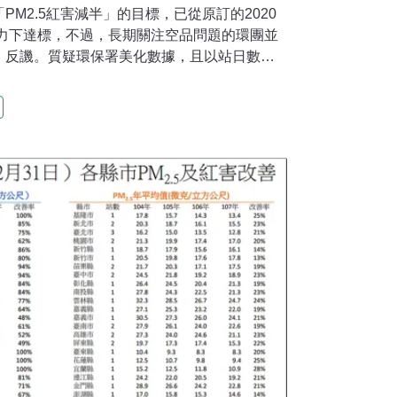
M2.5紅害減半」的目標，已從原訂的2020
努力下達標，不過，長期關注空品問題的環團並
」反譏。質疑環保署美化數據，且以站日數來
的空污問題，南台灣雖減少紅害事件日，並未
、楠梓、麥寮、恆春、關山這五站的PM2.5年
重的高雄橋頭站，PM2.5年均值上升到32.3
µg/m³，更比2016年增加9.3µg/m³，兩年來增幅
有出問題？他們認為中南部空污還是惡化中，
廠」生煤使用許可證。台灣健康空氣行動聯盟
徐永明，3日舉行記者會抨擊政府這兩年對中南
，因此改善成效有限；北北基和雲林以南的
，「一