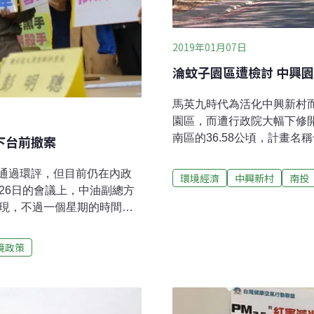
2019年01月07日
淪蚊子園區遭檢討 中興園
馬英九時代為活化中興新村
園區，而遭行政院大幅下修開
南區的36.58公頃，計畫
下台前撤案
園區」開發計畫。此案7日
面積大幅下修，而取消或減
通過環評，但目前仍在內政
環境經濟
中興新村
南投
縮小開發面積就必定是減輕
26日的會議上，中油副總方
過去浮濫開發的工業園區，
發現，不過一個星期的時間，
怎麼辦，一度討論要求此案
。信任遭破壞 鳥會表態反對
補件再審。包括要求再強化
過近期遭發現為二級保育類
境政策
現可能的環境影響等。中興
中油規劃移地復育計畫的中
虛級化後，前總統馬英九為活
長李益鑫批，鳥會還沒有完
設」計畫。當時審理環評的
育的繁殖成功率，中油現在
興新村，但卻
違反野生動物保育法，更違