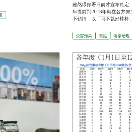
雖然環保署日前才宣布確定「P
的幾乎都要到了」。今次討
年提前到2018年就在各方
會討論模擬結果。對北市府
境
不領情，以「阿不就好棒棒
處完成建造執照第3次變更的
統計，並無法反映雲林以南
都委會接受了遠雄提出的
實質改善平日空品。尤其橋頭
應脫鉤處理」的說法，會是
公害污染
高雄
污染治理
均值已連續二年不降反升，最嚴
此一來，模擬人數將跟實際
µg/m³，比2017年增加5.2 
無助於釐清交通衝擊、公共
高達42%，空污治理難道沒
，去年底台北市長柯文哲順
呼籲別再展延高雄「興達電
表態，隨後都發局長林洲民
（台空盟）與立委陳宜民、
部的空污治理力道仍是不足
PM2.5年均值差距再度加大