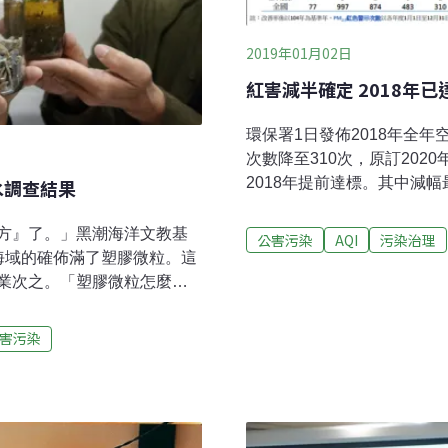
2019年01月02日
紅害減半確定 2018年
環保署1日發佈2018年全
次數降至310次，原訂202
2018年提前達標。其中減
水調查結果
東縣及雲林縣。雖然內閣預
氣污染防制行動方案」，各種
方』了。」黑潮海洋文教基
公害污染
AQI
污染治理
年公務車與公車電動化、20
海域的確佈滿了塑膠微粒。這
保署上月27日曾公布201
業次之。「塑膠微粒怎麼從
旬，顯示近5年AQI橘色提
什麼影響？」黑潮執行長張
全年統計結果，指出全國的空
、影響都還需要再調查，這
害污染
色警示次數，從2015年的997
鄰國日本，馬上啟動長期的
降為2018年的310次，改善
據調查結果，對漁具、一次
治理前的20
月展開「島航計畫」，繞行台灣
垃圾、收集海水樣本。他們