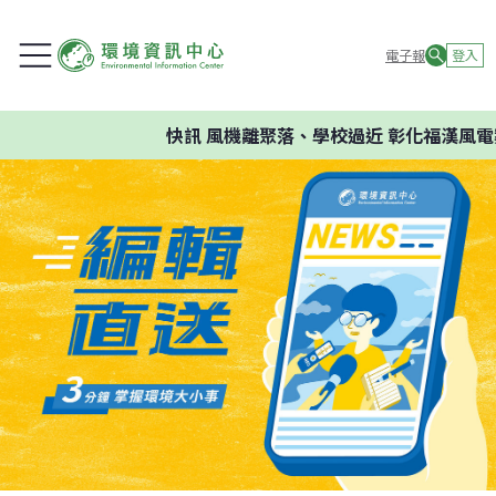
電子報
登入
快訊
風機離聚落、學校過近 彰化福漢風電