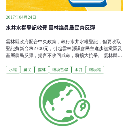
2017年04月24日
水井水權登記收費 雲林議員農民齊反彈
雲林縣政府配合中央政策，執行水井水權登記，但要收取
登記費新台幣2700元，引起雲林縣議會民主進步黨黨團及
基層農民反彈，揚言不收回成命，將擴大抗爭。 雲林縣近
日因水井水權登記收取工本費，引起農友誤解與反彈，縣
水權
農民
雲林
環境哲學
水井
環境權
府水利處說明，費用是依中央既有規定收取，並非另行增
訂或新增，已向中央爭取補助履勘費，若獲得補助，登記
工本費可望降為1700元。 但是，4月24日雲林縣議會民進
黨黨團群起表態反對，為農民發聲，議員們紛紛發言指
出，「水路是農民的生路」，為了灌溉農地生計，不得不
鑿井還要花電費，「地下水哪裡去了」才是政府要正視的
問題。 民進黨團議員齊聲建請雲林縣政府審慎考量，農民
生計已困難，為了實現水井主動申報納管政策，為免被查
獲非法而封井，農民乖乖登記水井水權還要收取工本費，