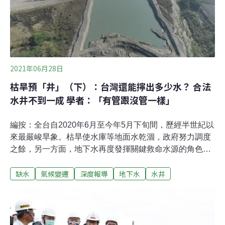
近年來氣候變遷使極端降雨頻率增加，連續性致災豪雨來
襲，不得不重視地層下陷區域的水資源管理課題。儘管政
府持續推動「雲彰地區地層下陷具體解決方案暨行動計
畫」（簡稱雲彰行動計畫），雲彰地區地層下陷仍相當嚴
重。根據水利署統計，全台每年地層下陷速率超過3公
2021年06月28日
枯旱預「井」（下）：台灣還能擰出多少水？ 合法
水井不到一成 學者：「有管跟沒管一樣」
編按：全台自2020年6月至今年5月下旬間，歷經半世紀以
來最嚴峻旱象。枯旱使水庫等地面水乾涸，政府努力調度
之餘，另一方面，地下水再度發揮關鍵救命水源的角色。
地下水佔全台總供水量約33%，遠高於水庫的25%。水利
缺水
氣候變遷
深度報導
地下水
水井
署這次一共啟用352口的「抗旱水井」，雖為短期抽取，
不至於帶來負面的環境影響，然而令人擔憂的是，政府至
今仍無法掌握全台實際地下水用量，更無從衡量合理的抽
取標準。枯旱預「井」系列報導（上篇）、（下篇）即提
醒我們，在龐大的地下水管理黑數，加上用水量逐年成