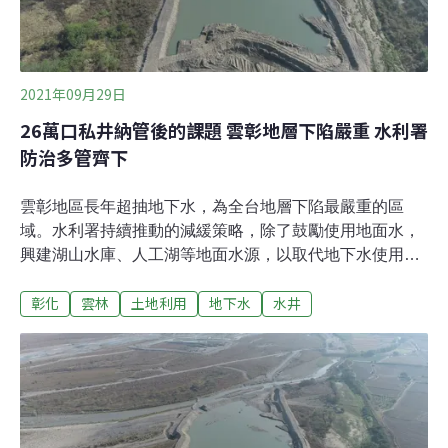
輪子外圍纏繞著細長的竹索，竹索末端垂下一個沉重鐵
管。鑿井工程需要八到十名人力，工人會站在井架上用人
力踩動輪框、收放竹索，帶動鐵管上下衝擊地面，反覆多
次就能慢慢鑿出一個洞。鑿地的鐵管更是暗藏玄機，顧雅
2021年09月29日
文
26萬口私井納管後的課題 雲彰地層下陷嚴重 水利署
防治多管齊下
雲彰地區長年超抽地下水，為全台地層下陷最嚴重的區
域。水利署持續推動的減緩策略，除了鼓勵使用地面水，
興建湖山水庫、人工湖等地面水源，以取代地下水使用，
近年來也透過「河槽」工程增加地下水補注量。無奈的
彰化
雲林
土地利用
地下水
水井
是，近幾年的補注量遠遠趕不上超抽量，水利署表示，
「需求面」的地下水管理更為重要，未來不排除停用雲彰
地區的公有水井，26萬口私井納管後，抽取量應能夠即時
監測；針對用水量最大的農業灌溉水井，則由農糧署持續
輔導農民轉作耐旱作物。雲彰顯著下陷面積佔全台99% 水
利署防治策略多管齊下 因長年超抽地下水，雲彰地區為全
台地層下陷最嚴重的區域，遇到颱風暴雨總是淹水成災。