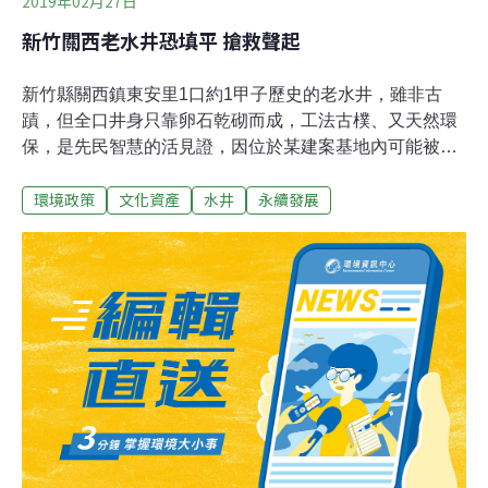
2019年02月27日
新竹關西老水井恐填平 搶救聲起
新竹縣關西鎮東安里1口約1甲子歷史的老水井，雖非古
蹟，但全口井身只靠卵石乾砌而成，工法古樸、又天然環
保，是先民智慧的活見證，因位於某建案基地內可能被填
平引起關注。鎮長劉德樑25日一早帶著主祕王仁炳到場會
環境政策
文化資產
水井
永續發展
勘，驚嘆當年師傅手藝的巧妙，緊急建請縣府登錄為文化
資產予以保護，並將建商協調尋求支持。縣長楊文科獲悉
後立刻指示相關局處會勘且擬定對策。縣府表示，他們收
到地方的聲音，將依文化資產保存法啟動相關作業。新竹
縣迄今還沒有針對老水井指定或登錄古蹟或歷史建物，如
果成功，這將是第一口。