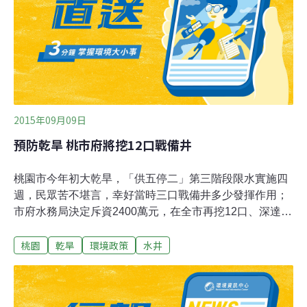
井」，供民眾取水，用於沖廁、灑掃等環境衛生使用。
2015年09月09日
預防乾旱 桃市府將挖12口戰備井
桃園市今年初大乾旱，「供五停二」第三階段限水實施四
週，民眾苦不堪言，幸好當時三口戰備井多少發揮作用；
市府水務局決定斥資2400萬元，在全市再挖12口、深達
150米的戰備井，在未來缺水時，總共15口的深水井每天
桃園
乾旱
環境政策
水井
可提供7500噸供附近民眾使用，預計今年底完成。新增的
12口戰備井，位置已經選定，分別在桃園區朝陽公園、陽
明公園，中壢區文化公園，平鎮區新勢公園，大溪區大溪
運動公園，楊梅區埔心公園，蘆竹區停四公園預定地，龜