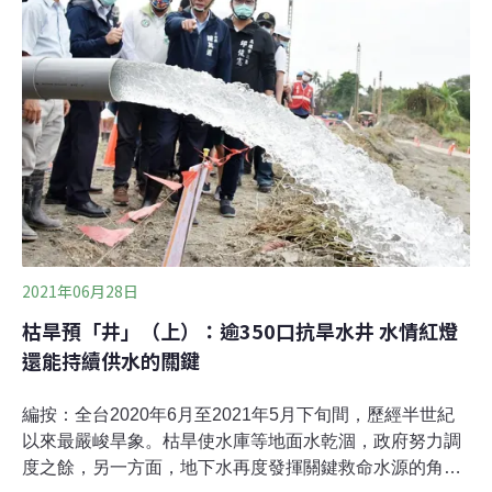
長、氣候變遷因素下，甫從大旱中喘一口氣的台灣，絲毫
沒有鬆懈的本錢。
2021年06月28日
枯旱預「井」（上）：逾350口抗旱水井 水情紅燈
還能持續供水的關鍵
編按：全台2020年6月至2021年5月下旬間，歷經半世紀
以來最嚴峻旱象。枯旱使水庫等地面水乾涸，政府努力調
度之餘，另一方面，地下水再度發揮關鍵救命水源的角