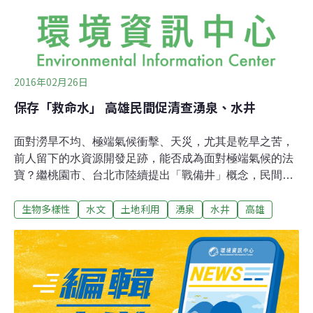
希望政府體恤民情。另一方面，虎尾、土庫納管水井的農
民數10人，也齊聚土庫表態，呼籲雲林縣政府自行吸收規
費，已繳費者退費，否則走上街
2016年02月26日
保存「救命水」 高雄民間促清查湧泉、水井
面對澇旱不均、極端氣候衝擊、天災，尤其是乾旱之苦，
前人留下的水資源開發足跡，能否成為面對極端氣候的法
寶？繼桃園市、台北市陸續提出「戰備井」概念，民間團
體高雄市柴山會提出「救命水──保井計畫」，建議市政府
生物多樣性
水文
土地利用
湧泉
水井
高雄
清查高雄地區現有水井、湧泉，並提出保育利用計畫。天
災、極端氣候下 更聰明取水一般人以為氣候變遷造成平均
降雨量增加，殊不知降雨時間與分佈也跟著改變，過於集
中的降雨，可能相對增加乾旱的情況，考驗著用水智慧。
去（2015）年大旱期間，桃園市進入「供五停二」的第三
階段限水四週，讓桃園市民飽嚐無水之苦，過程中於4月8
日同步啟用3口位於八德區、中壢區以及龍潭區的「戰備