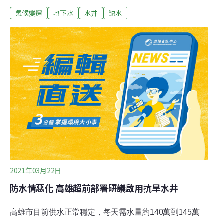
色。地下水佔全台總供水量約33%，遠高於水庫的25%。
氣候變遷
地下水
水井
缺水
水利署這次一共啟用352口的「抗旱水井」，雖為短期抽
取，不至於帶來負面的環境影響，然而令人擔憂的是，政
府至今仍無法掌握全台實際地下水用量，更無從衡量合理
的抽取標準。枯旱預「井」系列報導（上篇）、（下篇）
即提醒我們，在龐大的地下水管理黑數，加上用水量逐年
成長、氣候變遷因素下，甫從大旱中喘一口氣的台灣，絲
毫沒有鬆懈的本錢。
2021年03月22日
防水情惡化 高雄超前部署研議啟用抗旱水井
高雄市目前供水正常穩定，每天需水量約140萬到145萬