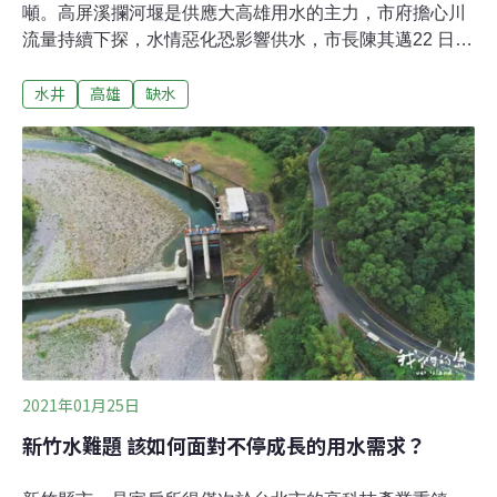
噸。高屏溪攔河堰是供應大高雄用水的主力，市府擔心川
流量持續下探，水情惡化恐影響供水，市長陳其邁22 日要
召開今年度的旱災應變會議。旱災應變會議由各權管單位
水井
高雄
缺水
說明水情現況、抗旱應變方式，包括研議調度南化水庫回
送供水、撙節用水等因應，例如停止游泳池、三溫暖或
SPA池等用水。高市府水利局指出，透過區域供水調度，
如南化水庫回送水源給大高雄、啟用151口抗旱水井並擴
大抽水量等，以因應民生需求，相關方案都要超前部署。
2021年01月25日
新竹水難題 該如何面對不停成長的用水需求？