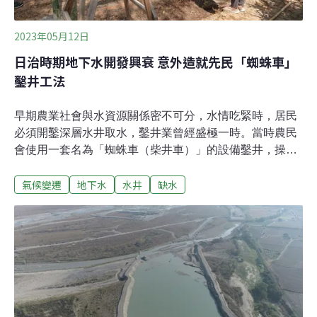
2023年05月12日
日治時期地下水開發興衰 意外造就先民「蜘蛛車」
鑿井工法
早期農業社會與水資源關係密不可分，水情吃緊時，居民
必須開鑿深層水井取水，鑿井業曾經盛極一時。當時農民
會使用一套名為「蜘蛛車（柴井車）」的設備鑿井，操作
簡易且成本低廉，不過技術起源眾說紛紜，中研院學者最
氣候變遷
地下水
水井
缺水
新調查指向，可能是從日本傳入，經過台灣精簡改造才逐
漸普及。農民的取水智慧 簡易又有效的蜘蛛車中央研究院
台灣史研究所副研究員顧雅文長期投入水文化研究，他分
享研究成果指出，早期中南部地區因缺水難以發展農業，
即便嘉南大圳通水，仍有不少位在「水尾」的地方必須鑿
井取水，水井產業一度興盛。顧雅文指出，台灣人曾研發
出一套簡易、成本低廉的鑿井設備，俗稱「柴井車」或
「蜘蛛車」。外型像一個架高摩天輪，多為竹製或木製，