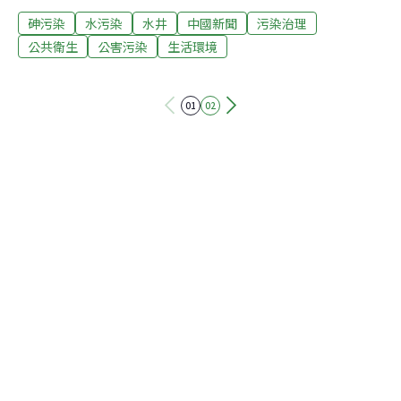
土壤特徵和地貌方面的數據，得出上述結果。這一研究結
砷污染
水污染
水井
中國新聞
污染治理
果發表在最新一期專業期刊「科學」上。砷毒（俗稱砒
霜）自然存在於地殼中，但如果滲入地下水，長期攝入，
公共衛生
公害污染
生活環境
即便是低濃度也可對健康造成危害，引起皮膚色素沉澱、
手掌和足底角化過度、肝病、損害心血管和腎功能，以及
01
02
各種癌症類型。到目前為止，測算一個大國的砷污染範圍
一直有很多困難。中國大陸預計有超過一千萬口飲用水
井，如果測量每口井的有毒物質含量，可能需要幾十年時
間。所以，瑞士和中國的科研人員開發的這種模式透過地
質圖來做出測算。利用這些訊息，透過對有關國家岩層的
研究，特別是它們的地質年齡，研究人員就可以發現最可
能找到毒素的地區，然後透過由此制定的地圖，就可以首
先到熱點地區進行實地檢測。這些科研人員的發現顯示，
中國