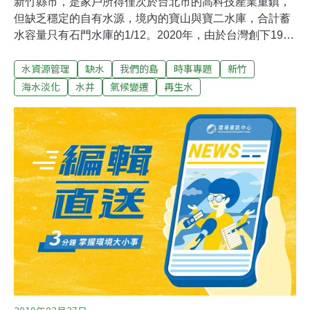
新竹縣市，是家戶所得僅次於台北市的高科技產業重鎮，
但缺乏穩定的自有水源，境內的寶山與寶二水庫，合計蓄
水容量只有石門水庫的1/12。2020年，由於台灣創下1964
年以來，首度沒有颱風登陸的紀錄，使得水情更加緊繃。
水資源管理
缺水
我們的島
時事專題
新竹
旱象當前，首當其衝的便是農民。政府在2020年10月中宣
布，桃竹苗地區共1.9萬公頃的農田停灌，來不及成熟的稻
海水淡化
水井
氣候變遷
再生水
米只能任其枯萎，或賤價賣給飼料廠。而頭前溪流域的農
田圳路，因停止取水完全乾涸，其中的生物紛紛死亡。乾
渴的頭前溪流域 誰取走了水頭前溪是新竹地區的重要水
源，在水情穩定時期，新竹縣市每日所需的55萬噸自來
水，有大約50萬噸來自頭前溪流域，主要取水口包括上游
支流上坪溪的上坪堰，以及中下游的隆恩堰、湳雅取水
口。自來水公司表示，自2020年11月開始，隆恩堰的取水
量就比往常的每日20萬噸，平均少了5、6萬噸，現在要靠
水利署在頭前溪沿岸設置的17口備援水井，每日提供3.2萬
噸，才能勉強