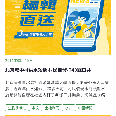
山區公所，大園區公一公園，龍潭區中興公園，新屋區兒
二公園，觀音區新坡里。
2014年08月15日
北京城中村供水短缺 村民自發打40餘口井
北京海澱區水磨社區緊鄰清華大學西牆，隨著外來人口增
多，近幾年供水短缺。20多天前，村民發現水龍頭斷水，
於是開始自發在社區內打了40多口井應急。海澱區水務局
表示，人口猛增致水壓不夠，這才出現供不應求現象，但
生物多樣性
水文
土地利用
水井
中國新聞
私自打井是被禁止的，目前正在調查，確認屬違建就將封
井。但對於封井後居民的用水問題，目前除了疏散人口外