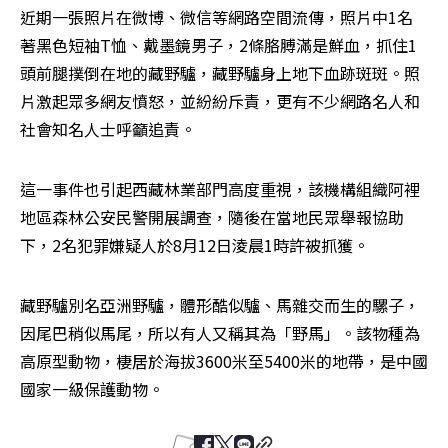
近期一張照片在微博、微信等網路空間流傳，照片中1名
著黑色短袖T恤、戴墨鏡男子，2條胳膊滿是鮮血，抓住1
頭前腿撲倒在地的藏野驢，藏野驢身上地下血跡斑斑。照
片激起眾多網友憤怒，並紛紛斥責，更有不少網路名人和
社會知名人士呼籲追責。
這一事件也引起西藏林業部門高度重視，該機構組織阿裡
地區森林公安民警開展調查，隨後在當地民眾舉報協助
下，2名犯罪嫌疑人於8月12日淩晨1時許被抓獲。
藏野驢別名亞洲野驢，體形酷似驢、馬雜交而生的騾子，
因尾巴稍似馬尾，所以有人又稱其為「野馬」。該物種為
高原型動物，棲居於海拔3600米至5400米的地帶，是中國
國家一級保護動物。