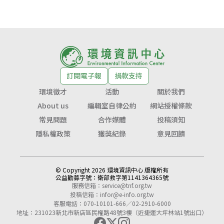
訂閱電子報
捐款支持
環境徵才
活動
關於我們
About us
編輯室自律公約
網站授權條款
常見問題
合作媒體
投稿須知
隱私權政策
獲獎紀錄
意見回饋
© Copyright 2026 環境資訊中心 版權所有
公益勸募字號：
衛部救字第1141364365號
服務信箱：
service@tnf.org.tw
投稿信箱：
infor@e-info.org.tw
客服電話：070-10101-666／02-2910-6000
地址：231023新北市新店區民權路48號3樓（近捷運大坪林站1號出口）