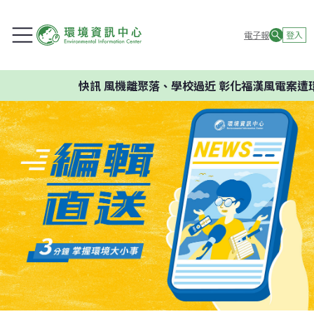
電子報
登入
快訊
風機離聚落、學校過近 彰化福漢風電案遭環