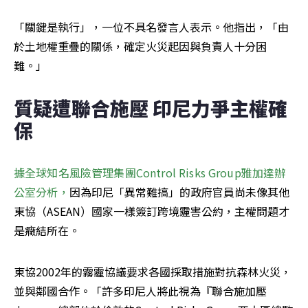
「關鍵是執行」，一位不具名發言人表示。他指出，「由
於土地權重疊的關係，確定火災起因與負責人十分困
難。」
質疑遭聯合施壓 印尼力爭主權確
保
據全球知名風險管理集團Control Risks Group雅加達辦
公室分析，
因為印尼「異常難搞」的政府官員尚未像其他
東協（ASEAN）國家一樣簽訂跨境霾害公約，主權問題才
是癥結所在。
東協2002年的霧霾協議要求各國採取措施對抗森林火災，
並與鄰國合作。「許多印尼人將此視為『聯合施加壓