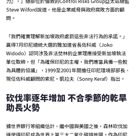
力』，」總部位於倫敦的Control Risks Group亞太區總監
Steve Wilford說道，他是企業威脅與政府腐敗方面的顧
問。
「我們確實理解新加坡政府處罰這些非法行為的承諾。」
贏得7月印尼總統大選的雅加達省長佐科威（Joko 
Widodo）認同涉及非法焚林的企業理應接受新加坡執法
單位取締，但「為確保印尼的主權，我們應當具備一些較
為具體的協議」，1999至2001年間擔任印尼環境部部長、
現任佐科威顧問的索尼‧凱拉夫（Sonny Keraf）指出。
砍伐率逐年增加 不合季節的乾旱
助長火勢
據世界銀行等組織估計，繼中國與美國之後，森林砍伐加
速使得印尼成為世界上第三大二氧化碳排放國。作為印尼