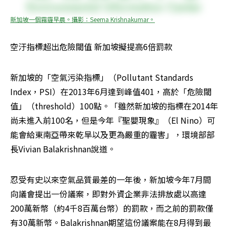
新加坡一個霧霾早晨。攝影：Seema Krishnakumar。
空汙指標超出危險閾值 新加坡擬提高6倍罰款
新加坡的「空氣污染指標」（Pollutant Standards 
Index，PSI）在2013年6月達到峰值401，高於「危險閾
值」（threshold）100點。「雖然新加坡的指標在2014年
尚未進入前100名，但是今年『聖嬰現象』（El Nino）可
能會給東南亞帶來乾旱以及更為嚴重的霾害」，環境部部
長Vivian Balakrishnan說道。
忍受有史以來空氣品質最差的一年後，新加坡今年7月間
向議會提出一份議案，即對外資企業非法排放處以高達
200萬新幣（約4千8百萬台幣）的罰款，而之前的罰款僅
有30萬新幣。Balakrishnan期望這份議案能在8月得到最