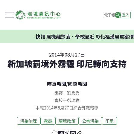
電子報
登入
快訊
風機離聚落、學校過近 彰化福漢風電案環委
2014年08月27日
新加坡罰境外霧霾 印尼轉向支持
時事新聞
/
國際新聞
編譯
—
劉秀秀
審校
—
彭瑞祥
本報2014年8月27日綜合外電報導
污染治理
霧霾
環境政策
公害污染
印尼