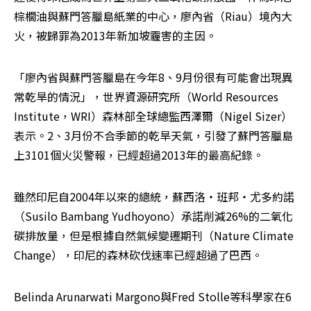
棕櫚油與蘇門答臘島紙業的中心，廖內省（Riau）境內大
火，被歸罪為2013年新加坡霾害的主因。
「廖內省與蘇門答臘島在今年8、9月份很有可能會出現異
常乾旱的情況」，世界資源研究所（World Resources 
Institute，WRI）森林部全球總監西澤爾（Nigel Sizer）
表示。2、3月份不合季節的乾旱天氣，引發了蘇門答臘島
上3101個火災警報，已經超過2013年的最高紀錄。
雖然印尼自2004年以來的總統，蘇西洛‧班邦‧尤多約諾
（Susilo Bambang Yudhoyono）承諾削減26%的二氧化
碳排放量，但是根據自然氣候變遷期刊（Nature Climate 
Change），印尼的森林砍伐速率已經超過了巴西。
Belinda Arunarwati Margono與Fred Stolle等科學家在6