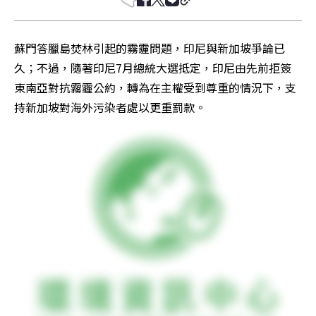
蘇門答臘島焚林引起的霧霾問題，印尼與新加坡爭論已
久；不過，隨著印尼7月總統大選抵定，印尼由先前拒簽
東南亞對抗霧霾公約，轉為在主權受到尊重的情況下，支
持新加坡對海外污染者處以更重罰款。