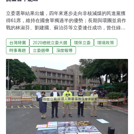
立委選舉結果出爐，四年來逐步走向非核減煤的民進黨獲
得61席，維持在國會單獨過半的優勢；長期與環團並肩作
戰的林淑芬、劉建國、蘇治芬等立委連任成功，曾任綠盟
幹部的洪申翰、「環保鐵娘子」陳椒華則以政壇新人之姿
台灣綠黨
2020總統立委大選
環保立委
環境政策
進入國會，為國會的環境價值注入新基因。但另一方面，
承諾持續推動礦業法修法與啟動大潭藻礁自然地景審議的
時事專題
立委選舉
深度報導
當選人仍屬少數。而對石虎不友善、曾說路殺是炒作被環
團批評抹黑的陳超明，主張貫穿中央山脈開國道六號的
「花蓮王」傅崐萁，任內大力為農地工廠護航的林岱樺都
高票當選。新一屆立委的後續問政表現，需賴民間高度監
督。民進黨佔國會多數 綠黨挫敗 民眾黨成第三大黨2020
年第十屆立法委員選舉，11日計票結果出爐，民進黨以61
席再度過半，雖比上一屆失手7席，仍蟬聯國會最大黨。
緊追在後的國民黨拿到38席，比上一屆多3席。去年異軍
突起的台灣民眾黨，這次繳出亮眼成績，首次以小黨之姿
拿下不分區5席，取代親民黨，成為國會第