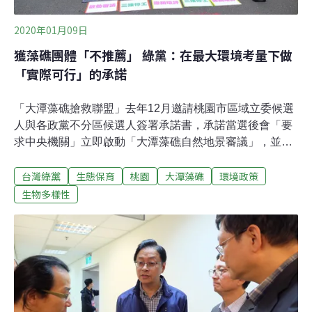
2020年01月09日
獲藻礁團體「不推薦」 綠黨：在最大環境考量下做
「實際可行」的承諾
「大潭藻礁搶救聯盟」去年12月邀請桃園市區域立委候選
人與各政黨不分區候選人簽署承諾書，承諾當選後會「要
求中央機關」立即啟動「大潭藻礁自然地景審議」，並敦
促政府投入桃園藻礁全面調查研究。聯盟3日召開記者會
台灣綠黨
生態保育
桃園
大潭藻礁
環境政策
宣布承諾書簽書成果，長期以環境優先為主張、不少環運
人士加入的台灣綠黨，則獲得「不推薦」。聯盟並批評
生物多樣性
「一向強調環保為其核心價值的政黨如此表現，令人失望
遺憾。」這是怎麼一回事？聯盟發起人、長期從事桃園環
保運動的潘忠政指出，綠黨12月27日雖有簽回不分區候選
人的承諾書，但內容卻自行修改；聯盟認為不妥請補簽回
傳，卻沒有結果；而綠黨31日在臉書粉專公布的簽署文
字，又再度微調部分內容，但意思沒有太多變動。潘忠政
批評，更動過文字已經失去簽署的旨意，因此不予認可。