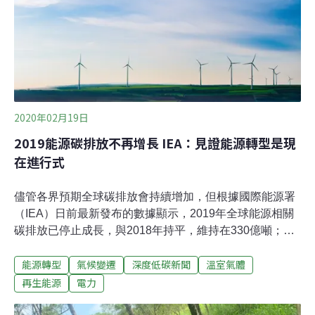
2020年02月19日
2019能源碳排放不再增長 IEA：見證能源轉型是現
在進行式
儘管各界預期全球碳排放會持續增加，但根據國際能源署
（IEA）日前最新發布的數據顯示，2019年全球能源相關
碳排放已停止成長，與2018年持平，維持在330億噸；而
同一時期，全球經濟增長了2.9%。IEA分析顯示，這樣的
能源轉型
氣候變遷
深度低碳新聞
溫室氣體
結果主要來自幾個層面：先進國家電力部門的碳排放下
降，主要貢獻來自再生能源（主要是風能與太陽光電）占
再生能源
電力
比提高、以及美國大量減少燃煤發電、改用燃氣發電的結
果。美國等國家的氣候較為溫和，減少空調與暖氣用電；