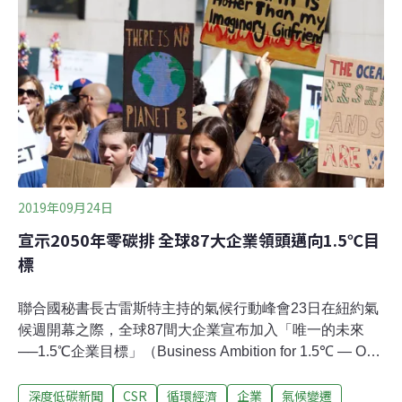
合國總部召開會議，向世界講述各國將如何實現這個目
標。古特雷斯在開幕致詞中談到，有77個小國表示他們打
算在2050年之前實現淨零排放，另有70個國家表示計畫在
2020年制定更積極的氣候計畫，這顯示「企圖心和動力有
所增加」；但他也提醒，「2050年要實現碳中和，還有非
常大的努力空間。」世界資源研究所總裁兼執行長史蒂爾
（Andrew Steer）表示，雖然有「進步的跡象」，但「私
部門和地方行動者
2019年09月24日
宣示2050年零碳排 全球87大企業領頭邁向1.5℃目
標
聯合國秘書長古雷斯特主持的氣候行動峰會23日在紐約氣
候週開幕之際，全球87間大企業宣布加入「唯一的未來
──1.5℃企業目標」（Business Ambition for 1.5℃ — Our
Only Future）倡議，宣示要跟上科學家提出的全球暖化警
深度低碳新聞
CSR
循環經濟
企業
氣候變遷
訊，以避免讓企業營運導致氣候變遷的嚴重後果。這87家