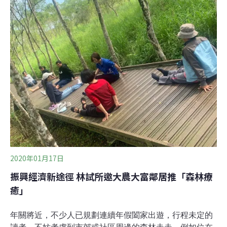
以及印度等新興市場的經濟成長放緩。國際能源署執行董
事比羅爾（Fatih Birol）表示，「我們必須持續努力，讓
2019年成為全球排放量的最終高峰年，而非只是暫停成長
的一年。」他指出，排放持平的現象令人振奮，讓人樂觀
期待全世界有能力在10年內克服氣候變遷議題，「很明
顯，乾淨能源轉型正在進行中，這也是一個訊號，代表我
們有機會透過更具企圖心的政策和投資，在減排上取得進
展。」報告顯示，2
2020年01月17日
振興經濟新途徑 林試所邀大農大富鄰居推「森林療
癒」
年關將近，不少人已規劃連續年假闔家出遊，行程未定的