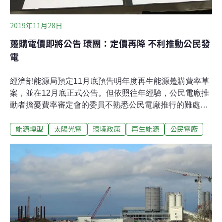
2019年11月28日
躉購電價即將公告 環團：定價再降 不利推動公民發
電
經濟部能源局預定11月底預告明年度再生能源躉購費率草
案，並在12月底正式公告。但依照往年經驗，公民電廠推
動者擔憂費率審定會的委員不熟悉公民電廠推行的難處和
隱藏成本，再降100瓩以下的屋頂型太陽光電費率，27日
能源轉型
太陽光電
環境政策
再生能源
公民電廠
共同跳出來喊話，呼籲經濟部不應調降小案場的費率，反
而應該適度調高，讓小型屋頂光電更能蓬勃發展，成為能
源轉型的重要貢獻者。公民發綠電的特徵是規模較小、帳
面價值不高，融資相對不易，若再調降費率，造成投資回
收時間拉長，更容易讓社區推動者卻步。由主婦聯盟環境
保護基金會、綠主張綠電生產合作社、綠色公民行動聯
盟、台灣再生能源推動聯盟和荒野保護協會組成的「能源
轉型推動聯盟」27日共同召開記者會，高呼「中央定價不