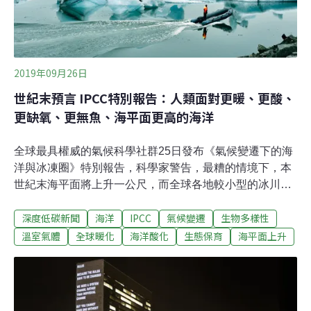
2019年09月26日
世紀末預言 IPCC特別報告：人類面對更暖、更酸、
更缺氧、更無魚、海平面更高的海洋
全球最具權威的氣候科學社群25日發布《氣候變遷下的海
洋與冰凍圈》特別報告，科學家警告，最糟的情境下，本
世紀末海平面將上升一公尺，而全球各地較小型的冰川，
會有八成消失融入海中，強颱等極端氣候事件發生機率增
深度低碳新聞
海洋
IPCC
氣候變遷
生物多樣性
加。學者提醒，面對氣候危機對人居環境的衝擊，無法再
仰賴傳統的工程做法，人們如何「調適」、提高「韌
溫室氣體
全球暖化
海洋酸化
生態保育
海平面上升
性」，都需要仰賴教育調整新思維。聯合國政府間氣候變
遷委員會（IPCC）的報告，向來是氣候變遷資訊的權威來
源，也是國際社會理解氣候變遷和相關問題的基礎。IPCC
20~23日在摩納哥召開第51次會議，並於25日發布