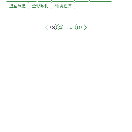
企業共涵蓋28個產業，總市值超過2.3兆美元，雇用員工達
溫室氣體
全球暖化
環境經濟
420萬名，總部廣布27個國家，每年直接碳排放相當於73
座燃煤電廠。他們的行動是響應多個企業、民間社會和聯
合國領導人6月份的號召，承諾將為整個企業的營運和價
......
01
02
15
值鏈設定氣候目標，以幫助全球溫度上升幅度限制在比工
業化前水平高1.5℃內，並在2050年前達到「零淨排
放」。