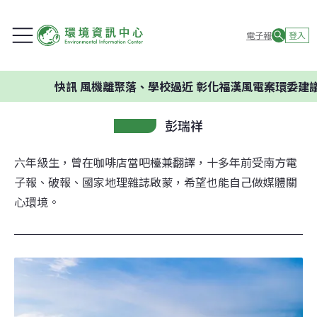
電子報
登入
快訊
風機離聚落、學校過近 彰化福漢風電案環委建議不應
彭瑞祥
六年級生，曾在咖啡店當吧檯兼翻譯，十多年前受南方電
子報、破報、國家地理雜誌啟蒙，希望也能自己做媒體關
心環境。