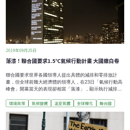
《SROCC特別報告》（Special Report on the Ocean and
Cryosphere in a Changing Climate），匯集了大量科學證
據，探討來氣候變遷如何影響海洋、沿海、極地和山地生
態系統，也探討如何強化自然生態和人類社會的「韌性」
以面對氣候變遷帶來
2019年09月25日
落漆！聯合國要求1.5℃氣候行動計畫 大國繳白卷
聯合國要求世界各國領導人提出具體的減排和零排放計
畫，但全球前幾大經濟體的領導人，在23日「氣候行動高
峰會」開幕當天的表現卻相當「落漆」，顯示執行減排工
作比設定目標要困難多了。（落漆為台語，意指出糗、遜
環境政策
氣候變遷
溫室氣體
全球暖化
聯合國
掉了）《巴黎協定》希望世界各國努力將升溫限制在1.5℃
以下，這個目標受到聯合國主席古特雷斯和世界上大多數
國家的支持，而為了達成這目標，2050年必須實現全球淨
零排放。在此共識下，古特雷斯邀請全球領袖來到紐約聯