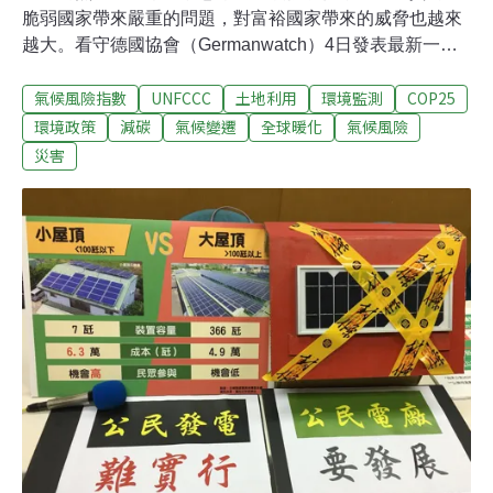
脆弱國家帶來嚴重的問題，對富裕國家帶來的威脅也越來
越大。看守德國協會（Germanwatch）4日發表最新一版
的「全球氣候風險指數」（Global Climate Risk Index，
氣候風險指數
UNFCCC
土地利用
環境監測
COP25
CRI），根據最新排名，2018年的熱浪與乾旱，反而讓像
是日本、德國這類工業化國家受到最大的衝擊。此外，
環境政策
減碳
氣候變遷
全球暖化
氣候風險
2018年間最強烈的颱風也重創菲律賓。2018年受災最嚴重
災害
國家前五名分別為日本、菲律賓、德國、馬達加斯加、印
度。加拿大第9、台灣第75名。今年氣候風險指數 富裕國
家多上榜 專家：值得注意4日在馬德里聯合國氣候大會
（COP25）現場，根據看守德國發表的最新氣候風險指
數，熱浪是2018年間的主要氣候災害來源。2018年間前十
個風險最高的國家中，德國、日本和印度都深受持續更久
的熱浪所苦。最近的科學研究已證實，氣候變遷和極端高
溫的發生頻率與強度，有高度關聯性。舉例