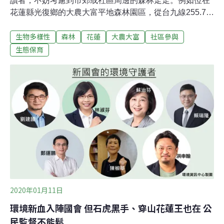
讀者，不妨考慮到市郊或社區周邊的森林走走。例如位在
花蓮縣光復鄉的大農大富平地森林園區，從台九線255.7公
里處轉進即可抵達，林區內可徒步，租借鐵馬、甚至搭乘
生物多樣性
森林
花蓮
大農大富
社區參與
由鄰近社區經營的小火車穿梭林區，享受一段森林療癒之
旅。「森林療癒」（forest therapy）的概念，源自於相關
生態保育
文獻指出，自然環境能提升人們正向的生理狀況、認知與
健康情形，進而達到恢復效益。而農委會林業試驗所也從
2018年起，開始邀集大農大富周邊社區，一起利用這片林
務局十年有成的人造森林，發展具有地方特色的「森林療
癒」（forest therapy）活動。林試所植物園組董景生組長
率領的研究團隊認為，廣闊的平地森林鑲嵌田園風光的縱
谷景觀，充滿魅力性；而廣闊的平原、山景、景觀花海與
裝置藝術，極具延展性與連貫性，形成豐富的空間結構與
連貫性，可發展具有文化特色的森林療癒活動，若能結合
地方豐富
2020年01月11日
環境新血入陣國會 但石虎黑手、穿山花蓮王也在 公
民監督不能鬆