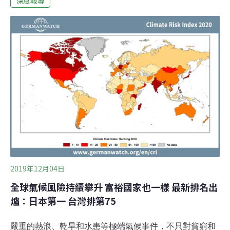
深度報導
25%，遠遠超過現在的10%，所以不只馬總統封存的核四
要重啟，還要再蓋核五、再蓋核六。查核結果：片面事
實。說明：韓國瑜國政顧問團提出的能源配比目標為
「2035年乾淨能源達50%」，但至今未提出明確的核電佔
比，我們亦不清楚蔡英文的估算依據，故《環境資訊中
心》於今天辯論會後，詢問副總統候選人張善政查證。張
善政表示，「2035年核能加再生能源50%，我們寫到這
裡，我們可沒有水晶球看到2035年，核能會到25％，這是
蔡英文幫我們發明的。」張善政補充，以他對技術的期
待，「到時候對再生能源會是25%~30
2019年12月04日
全球氣候風險持續攀升 富裕國家也一樣 最新排名出
爐：日本第一 台灣排第75
嚴重的熱浪、乾旱和水患等極端氣候事件，不只對貧窮和