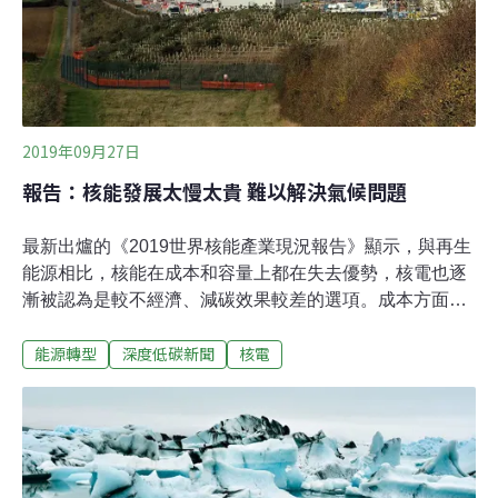
公平，公民發電難實行」、「公民電廠要發展，躉購不能
一直砍」。他們希望政府在制定2020年躉購費率時，基於
鼓勵及獎勵社區型公民電廠發展，且為了成功達到能源轉
型，應加強重視公民參與、增加更多民眾透
2019年09月27日
報告：核能發展太慢太貴 難以解決氣候問題
最新出爐的《2019世界核能產業現況報告》顯示，與再生
能源相比，核能在成本和容量上都在失去優勢，核電也逐
漸被認為是較不經濟、減碳效果較差的選項。成本方面，
新的風力和太陽能發電廠都能與現有核電廠競爭，而且發
能源轉型
深度低碳新聞
核電
電能力的成長速度優於任何其他發電類型。該報告主要作
者施耐德（Mycle Schneider）指出，穩定氣候迫在眉睫，
但核電發展緩慢。不論是技術或營運需求，都無法比其他
低碳競爭對手更好、更便宜或更快。路透社報導，該報告
計算自2009年以來，全球核子反應爐的平均建造時間將近
10年，遠超過世界核能協會（WNA）提出的5～8.5年。