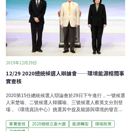
查證。張善政表示，「2035年核能加再生能源50%，我們
寫到這裡，我們可沒有水晶球看到2035年，核能會到
25％，這是蔡英文幫我們發明的。」張善政補充，以他對
技術的期待，「到時候再生能源會是25%~30%，這凸顯
蔡英文對他自己的再生能源沒有信心。不覺得到時候只會
有25%。」張善政：連
2019年12月29日
12/29 2020總統候選人辯論會──環境能源相關事
實查核
2020第15任總統候選人辯論會於29日下午進行，一號候選
人宋楚瑜、二號候選人韓國瑜、三號候選人蔡英文分別登
場，《環境資訊中心》挑選其中提及能源與環境的發言進
行事實查核，查核結果分為「正確」、「含有錯誤訊
事實查核
2020總統立委大選
能源轉型
環境政策
息」、「片面事實」，提供讀者參考。【查核一】蔡英文
表示，我幫你算過，你（韓國瑜）的計畫中，核能要佔