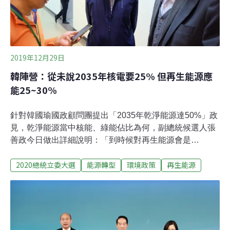
2019年12月29日
韓陣營：從未說2035年核電要25% 但再生能源應
能25~30%
針對韓國瑜國政顧問團提出「2035年乾淨能源達50%」政
見，乾淨能源當中核能、綠能佔比為何，副總統候選人張
善政今日做出詳細說明：「到時候對再生能源會是
25%~30%。」韓國瑜國政顧問團提出的能源配比目標為
2020總統立委大選
能源轉型
環境政策
再生能源
「2035年乾淨能源達50%」，但至今未提出明確的核電佔
比。29日第15任總統候選人辯論會上，蔡英文又以此為攻
防，提問韓國瑜，「我幫你算過，你（韓國瑜）的計畫
中，核能要佔25%，遠遠超過現在的10%，所以不只馬總
統封存的核四要重啟，還要再蓋核五、再蓋核六。」《環
境資訊中心》於今天辯論會後，採訪副總統候選人張善政