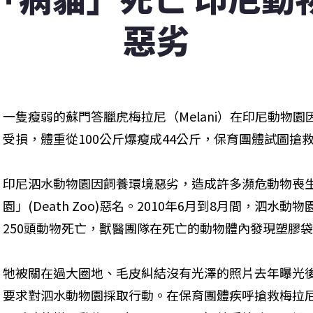
惡劣
一隻瘦弱的蘇門答臘虎梅拉尼（Melani）在印尼動物
受損，體重從100公斤爆瘦成44公斤，保育團體試圖搶
印尼泗水動物園因飼養環境惡劣，造成許多瀕危動物喪
園」(Death Zoo)惡名。2010年6月到8月間，泗水動
250頭動物死亡，獸醫團隊在死亡的動物體內發現塑膠
牠被關在過大圈地、毛皮糾結沒有光澤的照片去年曝光
要求對泗水動物園採取行動。在保育團體疾呼搶救梅拉