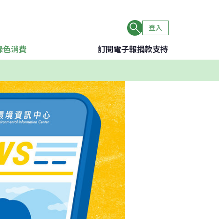
登入
綠色消費
訂閱電子報
捐款支持