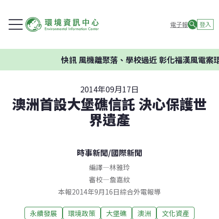
電子報
登入
快訊
風機離聚落、學校過近 彰化福漢風電案環
2014年09月17日
澳洲首設大堡礁信託 決心保護世
界遺產
時事新聞
/
國際新聞
編譯
—
林雅玲
審校
—
詹嘉紋
本報2014年9月16日綜合外電報導
永續發展
環境政策
大堡礁
澳洲
文化資產