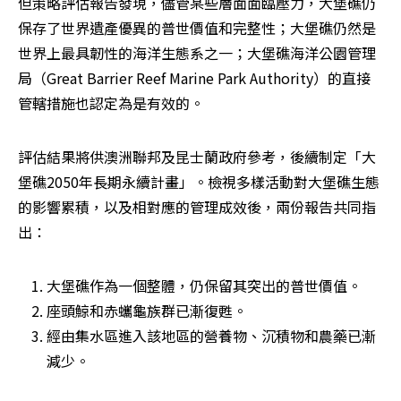
但策略評估報告發現，儘管某些層面面臨壓力，大堡礁仍
保存了世界遺產優異的普世價值和完整性；大堡礁仍然是
世界上最具韌性的海洋生態系之一；大堡礁海洋公園管理
局（Great Barrier Reef Marine Park Authority）的直接
管轄措施也認定為是有效的。
評估結果將供澳洲聯邦及昆士蘭政府參考，後續制定「大
堡礁2050年長期永續計畫」。檢視多樣活動對大堡礁生態
的影響累積，以及相對應的管理成效後，兩份報告共同指
出：
大堡礁作為一個整體，仍保留其突出的普世價值。
座頭鯨和赤蠵龜族群已漸復甦。
經由集水區進入該地區的營養物、沉積物和農藥已漸
減少。