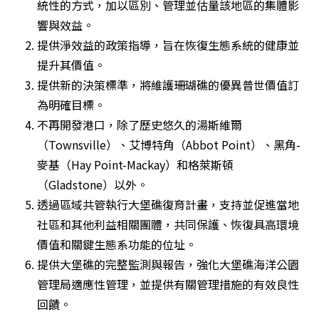
統性的方式，加以區別、管理並估量該地區的集體影
響與效益。
提供淨效益的政策指導，旨在恢復生態系統的健康並
提升其價值。
提供新的決策標準，將維護珊瑚礁的優異普世價值訂
為明確目標。
不再開發港口，除了歷史悠久的湯斯維爾
（Townsville）、艾博特角（Abbot Point）、黑角-
麥基（Hay Point-Mackay）和格萊斯頓
（Gladstone）以外。
透過區域共管執行大堡礁復育計畫，支持並促進當地
社區和其他利益相關團體，共同保護、恢復具高環境
價值和關鍵生態系功能的位址。
提供大堡礁的完整監測與報告，強化大堡礁海洋公園
管理局適應性管理，並提供有關管理措施的有效良性
回饋。