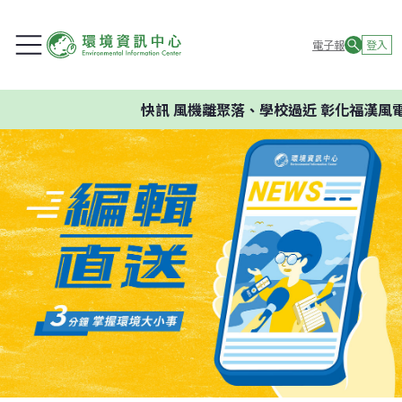
電子報
登入
快訊
風機離聚落、學校過近 彰化福漢風電