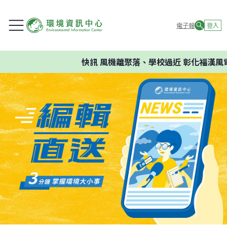
電子報
登入
快訊
風機離聚落、學校過近 彰化福漢風