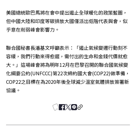
美國總統歐巴馬將在會中提出遏止全球暖化的政策藍圖，
但中國大陸和印度等碳排放大國僅派出低階代表與會，似
乎意在削弱峰會影響力。
聯合國秘書長潘基文呼籲表示：「遏止氣候變遷行動刻不
容緩，我們行動來得愈遲，需付出的生命和金錢代價就愈
大。」這場峰會將為明年12月在巴黎召開的聯合國氣候變
化綱要公約(UNFCCC)第22次締約國大會(COP22)做準備，
COP22之目標在為2020年後全球減少溫室氣體排放簽署新
協議。