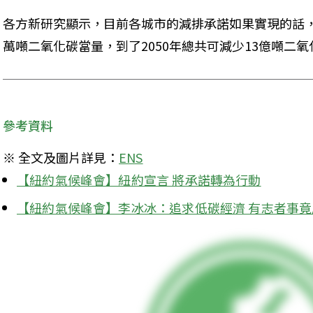
各方新研究顯示，目前各城市的減排承諾如果實現的話，到
萬噸二氧化碳當量，到了2050年總共可減少13億噸二
參考資料
※ 全文及圖片詳見：
ENS
【紐約氣候峰會】紐約宣言 將承諾轉為行動
【紐約氣候峰會】李冰冰：追求低碳經濟 有志者事竟