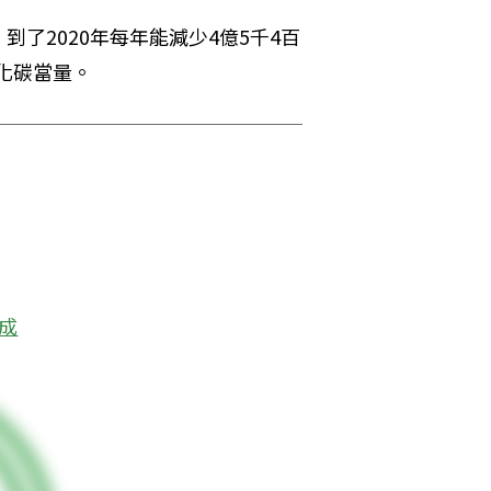
了2020年每年能減少4億5千4百
氧化碳當量。
成