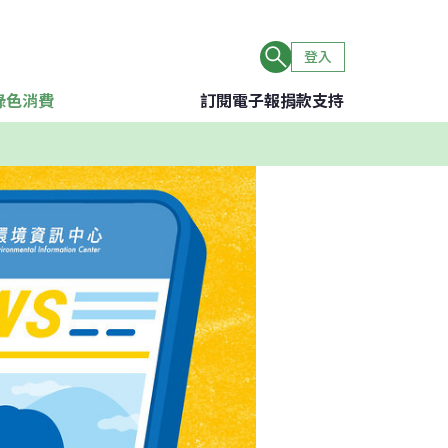
登入
綠色消費
訂閱電子報
捐款支持