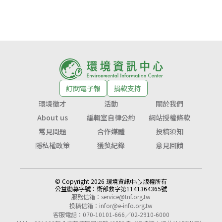
訂閱電子報
捐款支持
環境徵才
活動
關於我們
About us
編輯室自律公約
網站授權條款
常見問題
合作媒體
投稿須知
隱私權政策
獲獎紀錄
意見回饋
© Copyright 2026 環境資訊中心 版權所有
公益勸募字號：
衛部救字第1141364365號
服務信箱：
service@tnf.org.tw
投稿信箱：
infor@e-info.org.tw
客服電話：070-10101-666／02-2910-6000