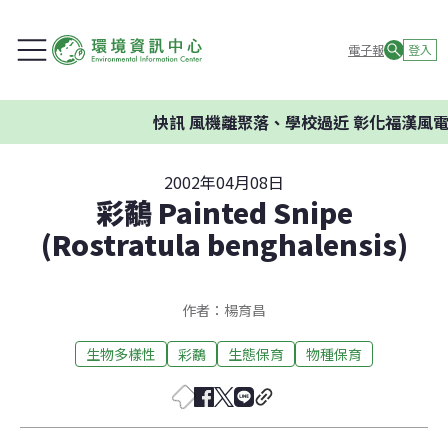
電子報
登入
快訊
風機離聚落、學校過近 彰化福漢風電案
2002年04月08日
彩鷸 Painted Snipe
(Rostratula benghalensis)
作者：楊育昌
生物多樣性
彩鷸
生態保育
物種保育