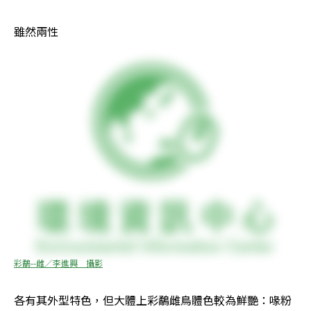
雖然兩性
彩鷸--雌／李進興　攝影
各有其外型特色，但大體上彩鷸雌鳥體色較為鮮艷：喙粉