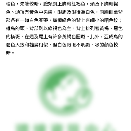
橘色，先端較暗，臉頰到上胸暗紅褐色，頭及下胸暗褐
色、頭頂有黃色中央線，眼周及眼後為白色，兩胸側至背
部各有一道白色寬帶，橄欖綠色的背上有細小的暗色紋；
雄鳥的頭、背部則以綠褐色為主，背上排列著黃褐、黑色
的橫斑，在翅及尾上有許多黃褐色圓斑。此外，亞成鳥的
體色大致和雄鳥相似，但白色眼眶不明顯、喙的顏色較
暗。