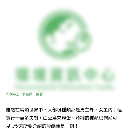
彩鷸--雄／李進興　攝影
雖然在鳥類世界中，大部份種類都是男主外、女主內；但
實行一妻多夫制，由公鳥來孵蛋、育雛的種類也偶爾可
見...今天所要介紹的彩鷸便是一例！