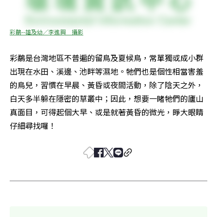
彩鷸--雄及幼／李進興　攝影
彩鷸是台灣地區不普遍的留鳥及夏候鳥，常單獨或成小群
出現在水田、溪邊、池畔等濕地。牠們也是個性相當害羞
的鳥兒，習慣在早晨、黃昏或夜間活動，除了陰天之外，
白天多半躲在隱密的草叢中；因此，想要一睹牠們的廬山
真面目，可得起個大早、或是就著黃昏的微光，睜大眼睛
仔細尋找囉！ 