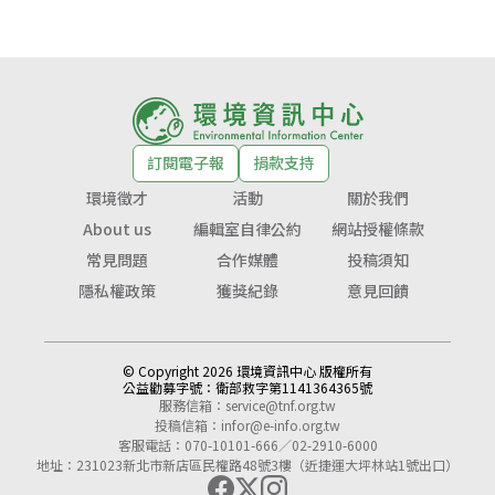
訂閱電子報
捐款支持
環境徵才
活動
關於我們
About us
編輯室自律公約
網站授權條款
常見問題
合作媒體
投稿須知
隱私權政策
獲獎紀錄
意見回饋
© Copyright 2026 環境資訊中心 版權所有
公益勸募字號：
衛部救字第1141364365號
服務信箱：
service@tnf.org.tw
投稿信箱：
infor@e-info.org.tw
客服電話：070-10101-666／02-2910-6000
地址：231023新北市新店區民權路48號3樓（近捷運大坪林站1號出口）