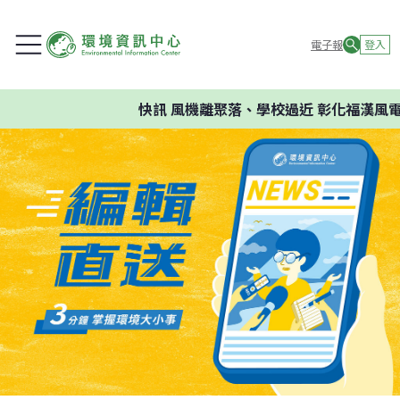
電子報
登入
快訊
風機離聚落、學校過近 彰化福漢風電