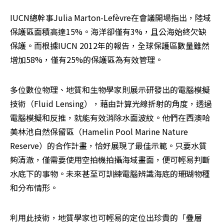
IUCN總幹事Julia Marton-Lefèvre在會議開場指出，陸域
保護區面積高達15%。海洋卻僅有3%，且公海始終欠缺
保護。而根據IUCN 2012年的報告，全球保護區數量雖然
增加58%，僅有25%的保護區為有效管理。
多位數位物理、地質和生物學家則展示研發出的電腦模擬
技術（Fluid Lensing），藉由計算光線折射的角度，透過
電腦模擬和反推，就能有效消除水面波紋。他們在西澳哈
美林池自然保留區（Hamelin Pool Marine Nature 
Reserve）的合作計畫，恰好展現了最佳示範。只要水質
夠清澈，僅需要使用空拍機拍攝海域畫面，便可輕易判斷
水底下的事物。未來甚至可訓練電腦辨識海底的珊瑚物種
和分布情形。
利用此技術，地質學家也可輕易的定位出珍貴的「疊層