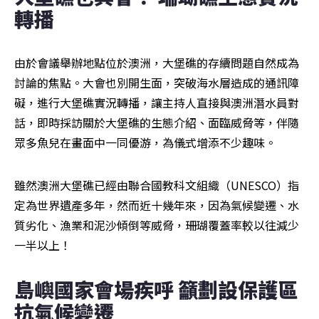
轉播
由於會議舉辦地點位於澳洲，大堡礁的存續問題自然成為
討論的焦點。大會也別開生面，突破海水層造成的通訊障
礙，進行大堡礁實況轉播，讓主持人直接與澳洲潛水員對
話，即時採訪關於大堡礁的生態介紹、面臨威脅等，伴隨
眾多魚兒在畫面中一同優游，為儀式增添不少趣味。
雖然澳洲大堡礁已經由聯合國教科文組織（UNESCO）指
定為世界遺產多年，然而近十幾年來，因為氣候變遷、水
質劣化、漁業和泥沙傾倒等威脅，珊瑚覆蓋率較以往減少
一半以上！
島嶼國家會場疾呼 籲劃設保護區
抗氣候變遷