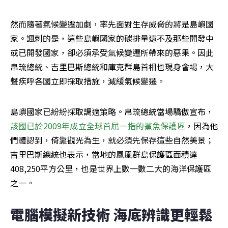
然而隨著氣候變遷加劇，率先面對生存威脅的將是島嶼國
家。諷刺的是，這些島嶼國家的碳排量遠不及那些開發中
或已開發國家，卻必須承受氣候變遷所帶來的惡果。因此
帛琉總統、吉里巴斯總統和庫克群島首相也現身會場，大
聲疾呼各國立即採取措施，減緩氣候變遷。
島嶼國家已紛紛採取調適策略。帛琉總統當場驕傲宣布，
該國已於2009年成立全球首屈一指的鯊魚保護區
，因為他
們體認到，倚靠觀光為生，就必須先保存這些自然美景；
吉里巴斯總統也表示，當地的鳳凰群島保護區面積達
408,250平方公里，也是世界上數一數二大的海洋保護區
之一。
電腦模擬新技術 海底辨識更輕鬆