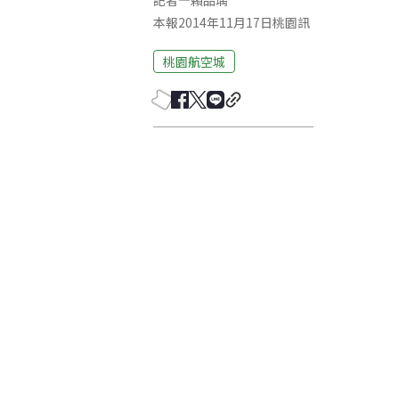
記者
—
賴品瑀
本報2014年11月17日桃園訊
桃園航空城