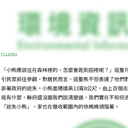
P1120961
「小熊應該住在森林裡的，怎麼會跑到田裡呢？」這隻
引民眾前往參觀，對居民而言，這隻熊不但表達了他們
訴著政府的迷失。小熊面積達高13寬8公尺，由上百個
底有什麼，縣府還沒跟我們說清楚過，我們實在不知何
「迷失小熊」，家也在徵收範圍內的徐媽媽煩惱著。