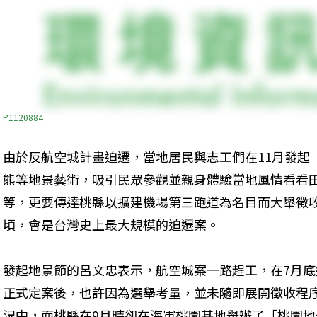
P1120884
由於反航空城計畫迫遷，當地居民與志工們在11月發起
熊等地景藝術，吸引民眾參觀並親身體驗當地風情看看
等，更要傳達桃縣以擴建機場第三跑道為名目而大舉徵收
頃，會是台灣史上最大規模的迫遷案。
發起地景節的呂文忠表示，航空城案一路趕工，在7月
正式定案後，也許因為選舉考量，並未隨即展開徵收程
況中，而桃縣在9月時卻在海軍桃園基地舉辦了「桃園