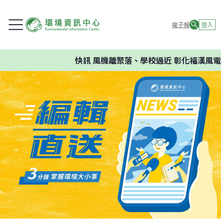
電子報
登入
快訊
風機離聚落、學校過近 彰化福漢風電