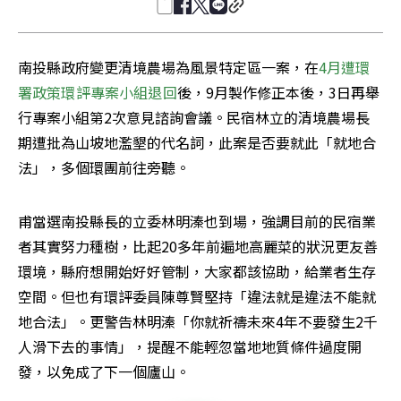
南投縣政府變更清境農場為風景特定區一案，在
4月遭環
署政策環評專案小組退回
後，9月製作修正本後，3日再舉
行專案小組第2次意見諮詢會議。民宿林立的清境農場長
期遭批為山坡地濫墾的代名詞，此案是否要就此「就地合
法」，多個環團前往旁聽。
甫當選南投縣長的立委林明溱也到場，強調目前的民宿業
者其實努力種樹，比起20多年前遍地高麗菜的狀況更友善
環境，縣府想開始好好管制，大家都該協助，給業者生存
空間。但也有環評委員陳尊賢堅持「違法就是違法不能就
地合法」。更警告林明溱「你就祈禱未來4年不要發生2千
人滑下去的事情」，提醒不能輕忽當地地質條件過度開
發，以免成了下一個廬山。