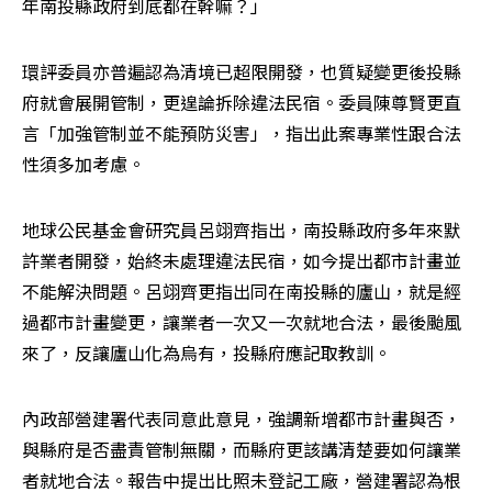
年南投縣政府到底都在幹嘛？」
環評委員亦普遍認為清境已超限開發，也質疑變更後投縣
府就會展開管制，更遑論拆除違法民宿。委員陳尊賢更直
言「加強管制並不能預防災害」，指出此案專業性跟合法
性須多加考慮。
地球公民基金會研究員呂翊齊指出，南投縣政府多年來默
許業者開發，始終未處理違法民宿，如今提出都市計畫並
不能解決問題。呂翊齊更指出同在南投縣的廬山，就是經
過都市計畫變更，讓業者一次又一次就地合法，最後颱風
來了，反讓廬山化為烏有，投縣府應記取教訓。
內政部營建署代表同意此意見，強調新增都市計畫與否，
與縣府是否盡責管制無關，而縣府更該講清楚要如何讓業
者就地合法。報告中提出比照未登記工廠，營建署認為根