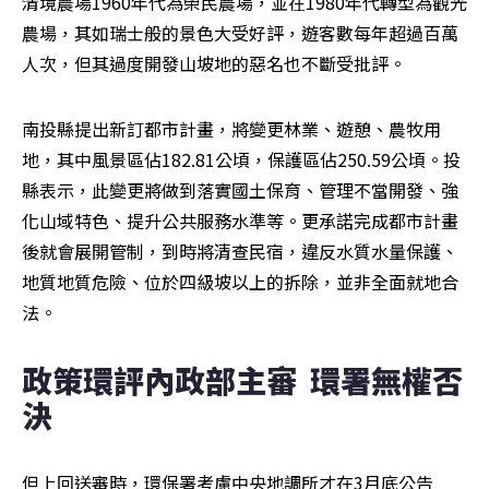
清境農場1960年代為榮民農場，並在1980年代轉型為觀光
農場，其如瑞士般的景色大受好評，遊客數每年超過百萬
人次，但其過度開發山坡地的惡名也不斷受批評。
南投縣提出新訂都市計畫，將變更林業、遊憩、農牧用
地，其中風景區佔182.81公頃，保護區佔250.59公頃。投
縣表示，此變更將做到落實國土保育、管理不當開發、強
化山域特色、提升公共服務水準等。更承諾完成都市計畫
後就會展開管制，到時將清查民宿，違反水質水量保護、
地質地質危險、位於四級坡以上的拆除，並非全面就地合
法。
政策環評內政部主審  環署無權否
決
但上回送審時，環保署考慮中央地調所才在3月底公告