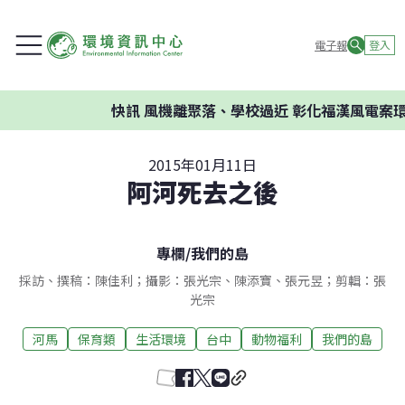
電子報
登入
快訊
風機離聚落、學校過近 彰化福漢風電案環委建議
2015年01月11日
阿河死去之後
專欄
/
我們的島
採訪、撰稿：陳佳利；攝影：張光宗、陳添寶、張元昱；剪輯：張
光宗
河馬
保育類
生活環境
台中
動物福利
我們的島