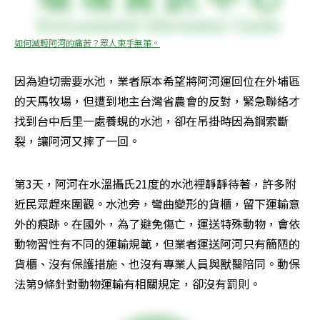
如何減輕阿河的痛苦？眾人束手無策。
因為迫切需要水池，業者原本希望將阿河運回位在外埔區
的天馬牧場，但遭到地主台灣省農會的反對，緊急聯絡才
找到台中后里一處養蜆的水池，卻在吊掛時因為鋼索斷
裂，讓阿河又摔了一回。
第3天，阿河在水溫攝氏21度的水池裡靜靜待著，許多附
近民眾趕來圍觀。水池旁，彎曲變形的貨櫃，留下運輸意
外的痕跡。在國外，為了避免傷亡，運送特殊動物，會依
動物習性有不同的運輸規範，但業者運送阿河只有簡陋的
貨櫃、沒有保護措施、也沒有專業人員與獸醫陪同。動保
法第9條針對動物運輸有相關規定，卻沒有罰則。