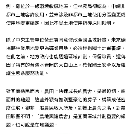
例，雖位於一級環境敏感地區，但林務局卻認為，申請非
都市土地容許使用，並未涉及非都市土地使用分區變更或
使用地變更編定，因此不受土地使用指導原則限制。

除了中央主管單位營建署同意修改全國區域計畫，未來礦
場將林業用地變更為礦業用地，必須經過國土計畫審議，
在此之前，地方政府也能透過區域計劃，保留珍貴、遺傳
因子特有的台灣水青岡的大白山上，確保國土安全以及維
護生態系服務功能。
對宜蘭縣民而言，農田上快速成長的農舍，是最迫切、需
面對的難題。這些外觀有如別墅豪宅的房子，構築成低密
度住宅，卻非一般農民收入所及，卻掛上農舍之名，對農
田影響不明。「農地興建農舍」是宜蘭區域計劃重要的議
題，也可說是在地議題。