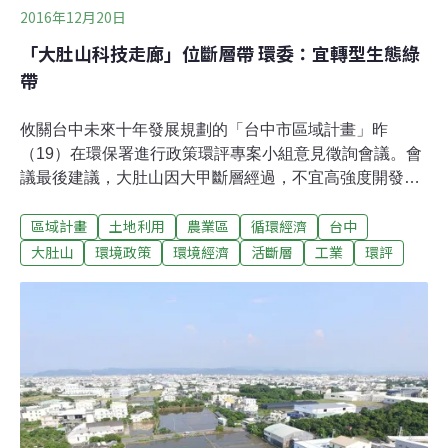
2016年12月20日
「大肚山科技走廊」位斷層帶 環委：宜轉型生態綠
帶
攸關台中未來十年發展規劃的「台中市區域計畫」昨
（19）在環保署進行政策環評專案小組意見徵詢會議。會
議最後建議，大肚山因大甲斷層經過，不宜高強度開發，
加上該區生態豐富，「大肚山科技走廊」宜朝「大肚山地
區域計畫
土地利用
農業區
循環經濟
台中
區綠色軸帶」轉型。此外，對新訂或擴大都市計畫「擴大
神岡」有斷層經過、「大里樹王」有淹水問題，環評委員
大肚山
環境政策
環境經濟
活斷層
工業
環評
也建議再審慎評估。環評委員共提11項意見，待台中市府
補充與修正後，將送環評大會討論。環委建議 「大肚山科
技走廊」轉型為「大肚山地區綠色軸帶」「台中市區域計
畫」於6月進行第一次政策環評專案小組討論，但因規劃
新增4000多公頃工業區而遭公民團體抨擊。10月，台中市
提出修正。19日環保署針對修正版進行討論，問題指向地
震、淹水、廢棄物、農地工廠等。環評委員、中央大學應
用地質研究所教授李錫堤指出，大肚山不應開發為「科技