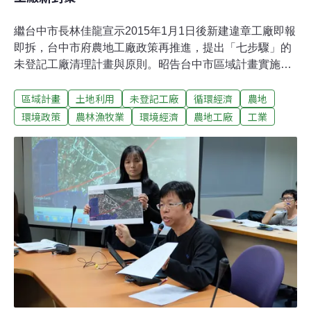
繼台中市長林佳龍宣示2015年1月1日後新建違章工廠即報
即拆，台中市府農地工廠政策再推進，提出「七步驟」的
未登記工廠清理計畫與原則。昭告台中市區域計畫實施5
年內，不願配合輔導或搬遷政策的違章農地工廠將依法拆
區域計畫
土地利用
未登記工廠
循環經濟
農地
除，並規定工廠搬遷六個月內必須恢復農用。台中市府24
日於內政部區域計畫委員會中提出此政策；對此決定性的
環境政策
農林漁牧業
環境經濟
農地工廠
工業
承諾，多位委員直接按讚、甚至以勇敢形容。參與會議的
地方環團也予以肯定，但對計畫執行力與經費來源等現實
問題表示擔憂。區域計畫通過「五年」內遷農地工廠 土地
六個月內恢復農用攸關台中未來十年整體規劃的台中區域
計畫在內政部的審查已接近完成階段。經區委會七次審查
與台中市府多次大幅修正，會議從早期的炮聲隆隆，開始
出現稱讚的聲音。台中市府所提的未登記的違章農地工廠
清理計畫，更獲得明顯支持。台中市府推估2015年農地未
登記工廠約18,000家，目前市府僅掌握約4,585家，設廠
土地需求870公頃。為正