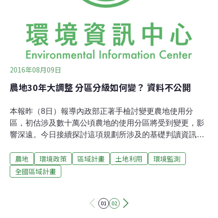
發展基金會研究的《烏溪流域特定區域計劃》內容，已經
明確地指出流域內的「溢流風險分攤區」的土地使用調整
建議，但是台中市府並沒有參考該報告，著實令人擔憂，
這樣的區域計畫能不能真的解決到國土保育的議題，成為
這
2016年08月09日
農地30年大調整 分區分級如何變？ 資料不公開
本報昨（8日）報導內政部正著手檢討變更農地使用分
區，初估涉及數十萬公頃農地的使用分區將受到變更，影
響深遠。今日接續探討這項規劃所涉及的基礎判讀資訊，
並未完整公開，官方說法是資料精確度尚待加強；民間團
農地
環境政策
區域計畫
土地利用
環境監測
體則質問，有資訊公開才有政策溝通，政府應儘快說明何
時才能有夠水準的資料，讓民眾釋疑。農委會農地分類分
全國區域計畫
級調查資料 至今未公開農地劃設涉及多個機關，在中央機
關，內政部負責土地使用分區的劃設與管制，農委會負責
01
02
指認農地總量與區位。最後，各縣市使用分區的劃設則落
實在地方政府。內政部重新劃設農地的原則有二：在總量