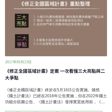
過，台中區域計畫不再增加住商區，產業用地新增388公
頃，農地維護總量為4.81萬公頃。值得注意的是，台中新
增產業用地超過經濟部工業局限定的146公頃。區委會雖
原則通過台中區域計畫，仍要求台中與中部縣市協調後再
提區委會報告。十年整體土地規劃 就在台中市區域計畫台
中市區域計畫是考量台中環境、資源、現況及願景所做的
整體空間（土地）規畫，計畫以2026年為期程。農地方
面，台中劃定應維護農地面積總
2017年05月23日
《修正全國區域計畫》定案 一次看懂三大亮點與二
大爭點
《修正全國區域計畫》終於在5月16日公告實施。雖然
《國土計畫法》已經在2016年公告實施，但在2022年國土
功能分區圖公告、《國土計畫法》發揮實質效用前，《修
正全國區域計畫》仍將是全國國土規劃的最上位法定計