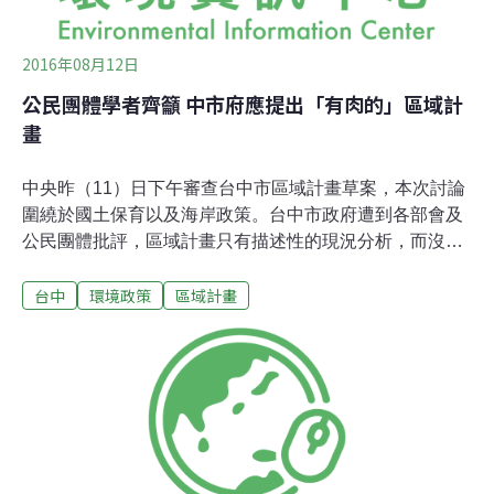
2016年08月12日
公民團體學者齊籲 中市府應提出「有肉的」區域計
畫
中央昨（11）日下午審查台中市區域計畫草案，本次討論
圍繞於國土保育以及海岸政策。台中市政府遭到各部會及
公民團體批評，區域計畫只有描述性的現況分析，而沒有
再進一步制定解決辦法，公民團體更建議台中市府針對土
台中
環境政策
區域計畫
地使用提出問題以及未來的規劃內容，成為一份「有肉
的」區域計畫。然而，這次是內政部區域計畫委員會召開
的第四次專案小組會議，未來還要經過四次的會議，甚至
小組委員到台中現勘後，才會核定公告台中市區域計畫，
目前仍是針對草案內容提出修正建議的階段，因此台中市
政府代表回應，會將各方意見帶回檢討。台中市第一級環
境敏感地區所涉及非都市土地及都市土地區位。圖片來
源：營建署。地球公民基金會指出，營建署委託成大研究