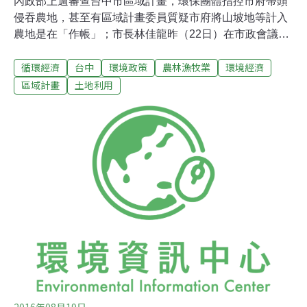
內政部上週審查台中市區域計畫，環保團體指控市府帶頭
侵吞農地，甚至有區域計畫委員質疑市府將山坡地等計入
農地是在「作帳」；市長林佳龍昨（22日）在市政會議中
有感而發指出，中央很多在冷氣房的決策，不是解決問題
循環經濟
台中
環境政策
農林漁牧業
環境經濟
而是製造問題，導致政府權威的崩潰，這個也是台灣政府
治理的危機。林佳龍在市政會議中表示，有產業才有就
區域計畫
土地利用
業，才能帶動經濟發展，產業發展需要土地，台中市府在
合併之後，現在才擬定區域計畫，是以負責任的態度來面
對土地的使用，希望提供合法發展的產業出路，否則就會
導致像現在非常多的違章或未登記工廠。林佳龍說，現在
這麼多違章工廠且難以取締，除非政府是瞎子不去面對這
問題，否則負責任的態度就是怎麼讓他們有路可走，而不
是不斷訂定法令，執行又有困難，導致政府權威的崩潰，
這個就是今天台灣政府治理的危機，因為很多政策沒有從
現實出發，很多在冷氣房的決策，不是解決問題而是在製
造問題。林佳龍說，如果中央都規定一些地方政府沒辦法
2016年08月19日