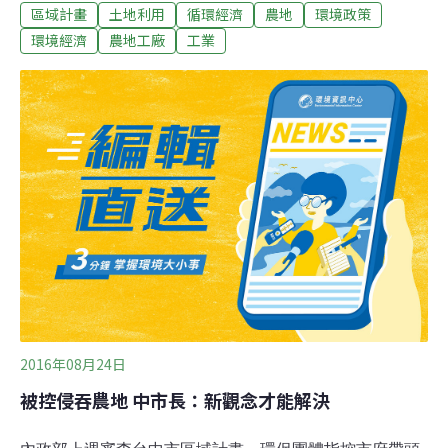
區域計畫
土地利用
循環經濟
農地
環境政策
工廠未來何去何從。台中目前提出大規模被破壞農地調整
為產業用地、新設未登記工廠即報即拆、加強取締、輔導
環境經濟
農地工廠
工業
進入工業區等措施［註］，卻備受抨擊。民間團體要求先
把這些違章工廠的數量、區位、產業關係、污染類型與情
況、產權等通通講清楚，不然，貿然畫設產業用地，輕易
棄守農地，等於是變相鼓勵違章工廠。
2016年08月24日
被控侵吞農地 中市長：新觀念才能解決