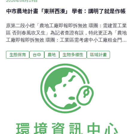
中市農地計畫「東拼西湊」 學者：講明了就是作帳
原第二段小標「農地工廠即報即拆無效 環團：需建置工業
區 否則春風吹又生」為記者查證有誤，特此更正為「農地
工廠即報即拆無效 環團：工業區需考慮中小工廠租金門
檻」。「這種農地計算的方式，講明了就是『作帳』！」
生態保育
台中
農地
生物多樣性
區域計畫
政大地政系教授戴秀雄，在昨（18）日召開的台中市區域
計畫草案第五次審查會議中表示，該草案中的農地是撿其
餘產業剩下的用地，此計算方式違反了《國土計畫法》
中，優先保育農地的精神。本次台中市區域計畫草案，主
要討論台中市在未來對農地的規劃，不少台中民眾以及當
地環保團體前往參與，在本次會議中審查委員及環團也點
出台中市區域計劃中，農地規劃仍有不完備之處。農地總
量東拼西湊、計較數字 學者：有如「作帳」台中市區域計
畫，應維護農地總量是4萬6300公頃，但因為其中有農地
部分轉作其他用途，因此不足應維護農地總量，需要另外
從山坡地保育區、森林區中的儲備農業區「拼湊」到農
地，才符合預計應維護總量。然而依據《國土