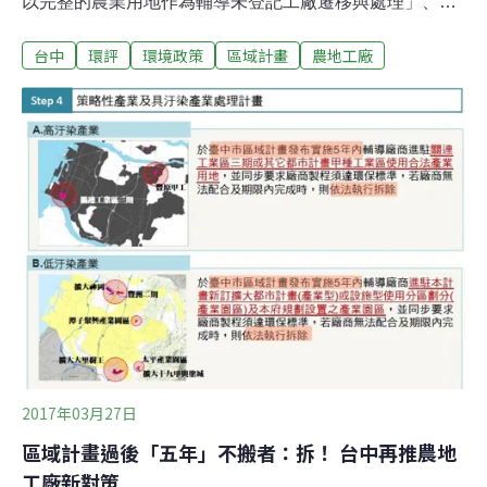
以完整的農業用地作為輔導未登記工廠遷移與處理」、
「優先就群聚地區進行整體規劃」等。雖然即將遭國土計
台中
環評
環境政策
區域計畫
農地工廠
畫取代，台中市政府仍繼續進行區域計畫的審議，29日經
環評大會確認後，政策環評的程序即告完成。至於內政部
區域計畫委員會的部分，也已在本月24日完成第8次的小
組審查，待區委會大會確認後，該計畫即可核定公告。
《國土計畫法》上路後，繼續做區域計畫的地方政府僅有
新北市與台中市，因此在政策環評和區委會審議程序中，
審查委員不時肯定中市府勇於接受挑戰，也認為這個經驗
將來可轉換做為國土計畫，這兩市的進度將會領先其他縣
市。台中市府在區域計畫中提出，將以神岡、大里樹王、
十九甲與塗城等三處的擴大都市計畫，來納入方圓5公里
內列管未登記工廠。目前神岡有列管未登記工廠43家、全
部未登記工廠約300家；大里樹王有列管未登記工
2017年03月27日
區域計畫過後「五年」不搬者：拆！ 台中再推農地
工廠新對策