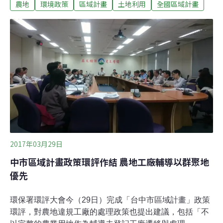
農地
環境政策
區域計畫
土地利用
全國區域計畫
畫。《修正全國區域計畫》公告後將對農地有重大影響。
接下來六個月全台農地將開始進行30年來最大規模分區調
整，確保79萬公頃的優良農地不被開發。本次修正也新增
一級與二級環境敏感地區項目，未來敏感區的土地開發限
制更嚴格。《修正全國區域計畫》已經納入政府部門如經
濟部、交通部、農委會、科技部等部門對產業、運輸、觀
光、公共建設的用地政策，未來不符合部門計畫的開發個
案也不允許開發。國土法上路前 最上位土地法定計畫將施
行五年 《全國區域計畫》於2013年公告實施。鑒於《國土
法》卡關多年，為持續加強國土空間規劃，內政部推動
《全國區域計畫》修正案，納入「農地」、「環境敏感地
區」、「區域性部門計畫」及「建立
2017年03月29日
中市區域計畫政策環評作結 農地工廠輔導以群聚地
優先
環保署環評大會今（29日）完成「台中市區域計畫」政策
環評，對農地違規工廠的處理政策也提出建議，包括「不