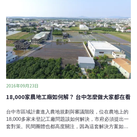
定，並期許台中市建立一套農地工廠處理機制範例，以供
其他縣市參考。浮濫新設工業區無法解決問題 台中市工業
用地政策再修正 規劃台中未來十年人口、產業、城鄉、環
境發展的「台中市區域計畫」，目前在中央內政部區委會
進行審查。前五次審查時，委員與公民團體都提出不少批
評，包括浮濫新設工業區、農地總量作帳等。台中市根據
各方意見修正，10月提出新版
2016年09月23日
18,000家農地工廠如何解？ 台中怎麼做大家都在看
台中市區域計畫進入農地規劃與審議階段，位在農地上的
18,000多家未登記工廠問題該如何解決，市府必須提出一
套對策。民間團體也都高度關注，因為這套解決方案如果
過關，其他縣市可能比照辦理，牽動全台6至8萬間的違章