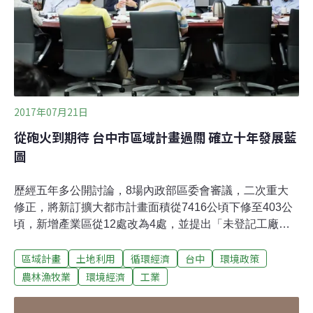
一部特定區域計畫。地政處長魏嘉憲說，原民處今年已編
列新台幣600萬元預算，輔導原住民將自有建築物合法
化，讓原住民可以合法申請整建或修繕建築物。先在五峰
鄉羅山部落試辦，後續將逐年延伸到其他部落，預期有
2017年07月21日
從砲火到期待 台中市區域計畫過關 確立十年發展藍
圖
歷經五年多公開討論，8場內政部區委會審議，二次重大
修正，將新訂擴大都市計畫面積從7416公頃下修至403公
頃，新增產業區從12處改為4處，並提出「未登記工廠清
理計畫」，從砲聲隆隆變成期待，台中市區域計畫昨（20
區域計畫
土地利用
循環經濟
台中
環境政策
日）終於通過內政部區委會審查。對此一影響台中未來十
年的土地規劃，台中市長林佳龍高度重視，特率秘書長、
農林漁牧業
環境經濟
工業
都發局長、經發局長、環保局長、水利局長、農業局長等
列席說明。台中預計年底將超越高雄成為第二大都，不