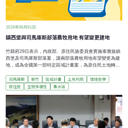
2020年06月01日
鎮西堡與司馬庫斯部落農牧用地 有望變更建地
竹縣府29日表示，內政部、原住民族委員會實施泰雅族鎮
西堡及司馬庫斯部落案，讓兩部落農牧用地有望變更為建
地，成為全國第一部特定區域計畫案，為原住民土地轉型
拉開序幕。新竹縣長楊文科表示，鎮西堡及司馬庫斯部落
司馬庫斯
新竹
區域計畫
土地利用
環境哲學
屬石門水庫集水區，為第一級環境敏感地區，依現行非都
市土地開發審議作業規範，及非都市土地使用管制規定，
原住民
生物多樣性
集水區
除公共設施或公用事業外，不得辦理非都市土地使用分區
變更、或使用地變更編定；但上述規範並未考量原住民族
的歷史文化與農牧使用和建築型態，導致多數原住民的土
地使用型態不符法規，而中央了解部落民眾心聲後，擇定
在泰雅族鎮西堡及司馬庫斯部落，實施「原住民族特定區
域計畫─泰雅族鎮西堡及司馬庫斯部落案」，也是全國第