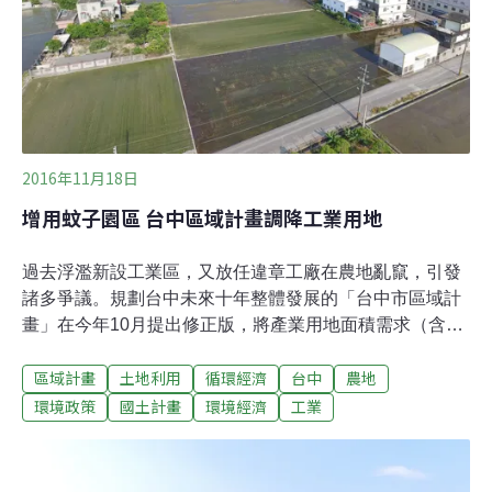
走廊」。他解釋，大肚山是大甲斷層活動所拱起，大甲斷
層還在持續活動中，一旦發生地震，地震規模
2016年11月18日
增用蚊子園區 台中區域計畫調降工業用地
過去浮濫新設工業區，又放任違章工廠在農地亂竄，引發
諸多爭議。規劃台中未來十年整體發展的「台中市區域計
畫」在今年10月提出修正版，將產業用地面積需求（含遷
移未登記工廠及臨時登記工廠所需的土地）從1,834公頃調
區域計畫
土地利用
循環經濟
台中
農地
降為1,360公頃，同時提高蚊子工業區活化使用面積。預計
這些低度利用工業區將可提供687公頃，減少新設工業區
環境政策
國土計畫
環境經濟
工業
的面積。台中市原先提出的版本，曾被內政部審查委員與
公民團體大加撻伐，這次新版修正後，雖仍遭批產業規劃
不夠精確、處理農地工廠不夠強硬等，但也獲得不少肯