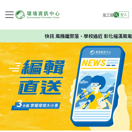
電子報
登入
快訊
風機離聚落、學校過近 彰化福漢風電