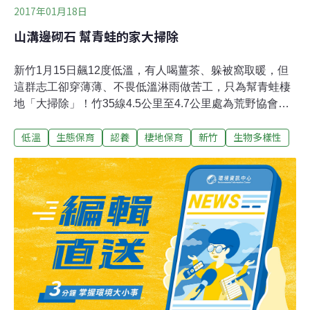
2017年01月18日
山溝邊砌石 幫青蛙的家大掃除
新竹1月15日飆12度低溫，有人喝薑茶、躲被窩取暖，但
這群志工卻穿薄薄、不畏低溫淋雨做苦工，只為幫青蛙棲
地「大掃除」！竹35線4.5公里至4.7公里處為荒野協會新
竹分會認養護蛙路段，志工群15日蹲屈在山溝邊徒手砌
低溫
生態保育
認養
棲地保育
新竹
生物多樣性
石，有志工說，「過年家家戶戶除舊布新，當然也要為青
蛙大清掃。」橫山鄉大山背、護蛙棲地的山溝砌石因2016
年颱風大雨，部分石頭遭沖垮，長期「護蛙」的荒野保護
協會新竹分會15日動員30名志工用人力搬石頭砌石、除
草，誓言要恢復棲地原狀，連女志工也來當「大力士」搬
大石頭，不過天雨路滑，有志工不慎滑倒，卻又立刻爬起
說「不礙事，就算冷，也要熱血護蛙」。理事長劉月梅
說，大山背是青蛙棲地，因蛙喜歡躲在石頭縫隙，而且裡
頭藏有不少生態，為了護蛙，2016年才號召志工沿著山溝
旁堆砌石頭，營造「尚天然」的生態環境，但部分石頭被
颱風所帶來的大雨給沖垮，只好利用年前趕緊為蛙恢復原