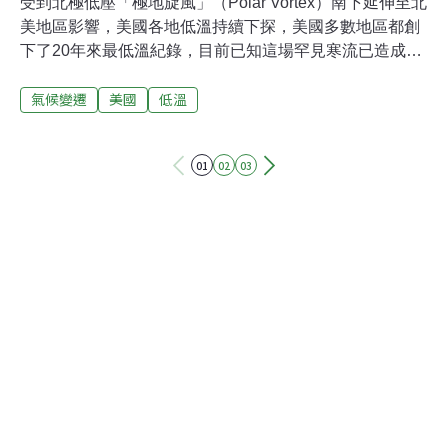
受到北極低壓「極地旋風」（Polar Vortex）南下延伸至北
美地區影響，美國各地低溫持續下探，美國多數地區都創
下了20年來最低溫紀錄，目前已知這場罕見寒流已造成15
人死亡；而受到冰雪影響，各地航空、公路運輸也處於癱
氣候變遷
美國
低溫
瘓狀態。通常只存在於北極的低壓帶「極地旋風」，因受
到北極氣壓和中緯度氣壓差呈現負值的「負北極震盪」影
響，整體旋風範圍廣闊且延伸至美國本土，7日這波冷空
01
02
03
氣更持續延伸至美國東部、中部地區，帶來的狂風降雪也
讓各地低溫不斷下探。據新華社報導，美國當地已有30個
州發布寒流預警，各地低溫都創下歷史紀錄，紐約中央公
園的最低氣溫跌至攝氏零下16度，已創下自1896年以來的
最低溫紀錄；亞特蘭大下探攝氏零下23度，芝加哥的低溫
也來到攝氏零下27度，蒙大拿州更出現零下53度，創下史
上最低溫紀錄，比南極地區還冷。嚴寒氣候也影響美國民
眾生活，根據美國航班訊息網站統計，截至6日下午，全
美已有3800架次