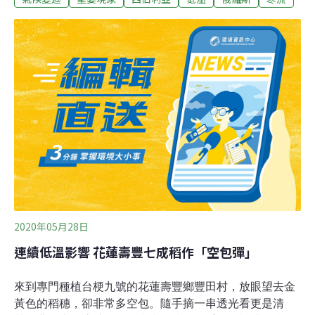
從此之後就沒有攀升至該溫度以上，昨日甚至冷到-50℃，
是該地區15年來最低溫，也是至少14年以來最長的零度以
下寒冷天氣。寒冷的溫度預計將持續到1月底，甚至可能
降至-60℃。雖然西伯利亞今年冬天異常寒冷，但整體來看
西伯利亞過去幾年中溫度一直在升高，北極地區的暖化速
度是世界其他地區的兩倍，隨著溫度升高，積雪更快融
化。從去年到今年冬天，北半球幾乎各地都經歷異常高溫
與低溫現象，西伯利亞只是更極端。科學界普遍認為，這
都與暖化有關，包括造成急凍感的極地渦旋南逸，就是平
流層變暖所以引發。
2020年05月28日
連續低溫影響 花蓮壽豐七成稻作「空包彈」
來到專門種植台梗九號的花蓮壽豐鄉豐田村，放眼望去金
黃色的稻穗，卻非常多空包。隨手摘一串透光看更是清