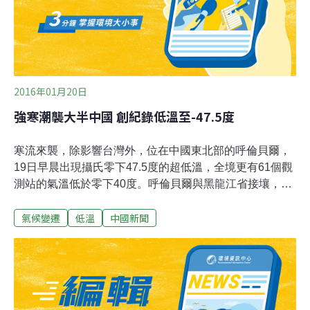
2016年01月20日
強寒潮襲大半中國 創紀錄低溫至-47.5度
寒流來襲，除影響台灣外，位在中國東北部的呼倫貝爾，
19日早晨出現攝氏零下47.5度的超低溫，全境更有61個觀
測站的氣溫低於零下40度。呼倫貝爾與黑龍江省接壤，是
內蒙古自治區轄下的地級市，也是中國大陸面積最大、緯
氣候變遷
低溫
中國新聞
度最高的地級市，全境大部份為林區及牧區。綜合媒體報
導，呼倫貝爾各林區、牧區今早冰霧彌漫，能見度不到2
公里，61個觀測站的氣溫低於零下40度，是2015年底入冬
以來的最低溫。報導指出，在各觀測站中，額爾古納機耕
隊最低溫只有零下47.5度、紅旗隊零下47.1度，海拉爾謝
爾塔拉鎮零下44.6℃，都創入冬以來最低溫。