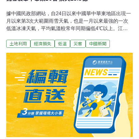
據中國民政部網站，自24日以來中國華中華東地區出現一
月以來第3次大範圍雨雪天氣，也是一月以來最強的一次
低溫冰凍天氣，平均氣溫較常年同期偏低4℃以上。江
蘇、浙江、安徽等10省共341.9萬人受災，2人死亡，直接
土地利用
經濟損失
低溫
災害
中國新聞
經濟損失25.5億元人民幣（約合新台幣145億元）。據中
新網報導，其中，安徽、江蘇等省局部地區積雪深度達到
20至32公分。安徽、湖北、湖南等省部分地區種植養殖業
大棚大面積損毀，農作物受災較重。湖南、湖北、江蘇等
省高速公路臨時管制、多趟列車、飛機延誤或取消。截至
29日午前統計，江蘇、浙江、安徽、江西、河南、湖北、
湖南、重慶、貴州、陝西10省市49市自治州176個縣市區
341.9萬人受災，2人死亡，2.9萬人緊急轉移安置；200餘
間房屋倒塌，1300餘間不同程度損壞；農作物受災面積34
萬1300公頃；直接經濟損失25.5億元人民幣。