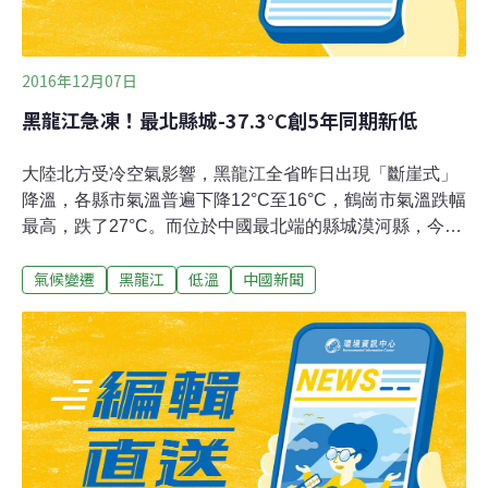
狀。志工項春蘭說，堆石頭看似簡
2016年12月07日
黑龍江急凍！最北縣城-37.3°C創5年同期新低
大陸北方受冷空氣影響，黑龍江全省昨日出現「斷崖式」
降溫，各縣市氣溫普遍下降12°C至16°C，鶴崗市氣溫跌幅
最高，跌了27°C。而位於中國最北端的縣城漠河縣，今日
最低氣溫更只得-37.3°C，是當地入冬以來最低溫，亦創下
氣候變遷
黑龍江
低溫
中國新聞
近5年來同期最低紀錄，較正常相差10°C之多。當局預
料，黑龍江的氣溫將繼續下跌，明日早上部分地區將降至
最低的-35°C。據了解，踏入12月以來，黑龍江氣溫回
暖，前日大部分地區的氣溫更回升至0°C以上，哈爾濱最
高氣溫更有4.5°C。但隨着一股冷空氣再度來臨，黑龍江再
次陷入「冰凍模式」。今晨8時，鶴崗市氣溫為-19°C；哈
爾濱氣溫亦僅得-18°C。黑龍江氣象台預料，明日清晨北
部地區最低氣溫將降至-28°C至-35°C，南部地區-20°C
至-25°C。