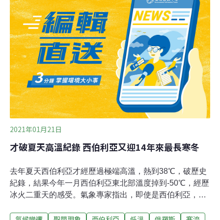
日）預料會稍微攀升到零度以上。德州能源主管機關今天
表示：「一些產油商，特別是二疊紀盆地（Permian
Basin）與狹長地帶（Panhandle）的油商，正經歷前所未
見的極凍狀態，不僅對員工安危帶來疑慮，也影響生
產。」消息人士表示，莫帝瓦公司（Motiva Enterprises
LLC）將關閉位於德州阿瑟港（Port Arthur）、日產60 萬
7000桶石油的國內最大煉油廠，瓦勒羅能源公司（Valero
Energy Corp.）與道達
2021年01月21日
才破夏天高溫紀錄 西伯利亞又迎14年來最長寒冬
去年夏天西伯利亞才經歷過極端高溫，熱到38℃，破歷史
紀錄，結果今年一月西伯利亞東北部溫度掉到-50℃，經歷
冰火二重天的感受。氣象專家指出，即使是西伯利亞，這
種異常長時間的零下嚴寒仍屬罕見現象。AccuWeather 報
氣候變遷
聖嬰現象
西伯利亞
低溫
俄羅斯
寒流
導，俄羅斯東部地區薩哈在12月中旬就降至-40℃ 以下，