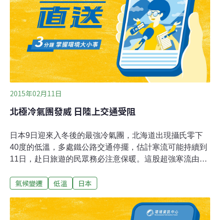
2015年02月11日
北極冷氣團發威 日陸上交通受阻
日本9日迎來入冬後的最強冷氣團，北海道出現攝氏零下
40度的低溫，多處鐵公路交通停擺，估計寒流可能持續到
11日，赴日旅遊的民眾務必注意保暖。這股超強寒流由北
極南下，但因為沒有通過西伯利亞，威力特別強大，已經
氣候變遷
低溫
日本
給北日本帶來超級低溫與豪雪，低溫預計會下探至零下45
度。北海道以外，東北的秋田也是一片雪白，多雪的新潟
部分地區積雪3公尺，幾乎淹沒交通號誌，破了入冬以來
最高紀錄。福島縣一輛列車因軌道積雪停駛，約百名旅客