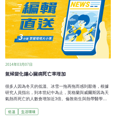
受困逾4小時，福井縣國道8號有至少200輛車受困雪中。
2014年03月07日
氣候變化讓心臟病死亡率增加
很多人因為冬天的低溫、冰雪一拖再拖而感到厭倦，根據
研究人員指出，到本世紀中為止，英格蘭與威爾斯因為天
氣熱而死亡的人數會增加近3倍。倫敦衛生與熱帶醫學院
的Shakoor Hajat博士表示，死亡率大幅升高的原因是氣候
低溫
生活環境
改變加上老化。研究人員指出，除了空調以外，還有注意