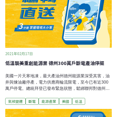
統GPS以及傾斜儀，監測大屯火山群的地殼變形。如果大
屯火山群地底下有岩漿移動或火山活動，就可以透過地殼
變形監測的變化，掌握最新狀況，即時反應、因應。 （公
視新聞網報導）
2021年02月17日
低溫襲美重創能源業 德州300萬戶斷電產油停擺
美國一片天寒地凍，最大產油州德州能源業深受其害，油
井與煉油廠停產，電力供應商輪流限電，至今已有近300
萬戶停電。總統拜登已發布緊急狀態，鬆綁聯邦對德州的
援助。德州每天生產約460萬桶石油，也是國內一些大型
氣候變遷
斷電
能源產業
美國
低溫
煉油廠的所在地，但西德州頁岩油重鎮米德蘭
（Midland）卻是冰天雪地，不僅降雪量空前，溫度更是
寫下32年新低，辦公室與公司都因此停擺。氣溫明天（17