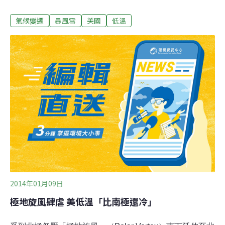
暴風雪席捲範圍從美國中西部一直蔓延至美國東北部地
氣候變遷
暴風雪
美國
低溫
區，紐約、波士頓、費城、華盛頓等地均有大雪，部分地
區暴雪。東部地區多個機場運營受到嚴重影響。暴風雪造
成3000多個航班被取消。另外還有約800個星期三的航班
被提前取消。美國東部的火車服務也受到影響，部分班次
被取消。暴風雪也給公路交通造成困難，警方警告駕車者
在高速公路上要注意安全，部分公路出現嚴重擁堵現象。
2014年01月09日
極地旋風肆虐 美低溫「比南極還冷」