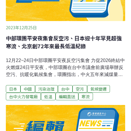
2023年12月25日
中部環團平安夜集會反空污、日本迎十年罕見超強
寒流、北京創72年來最長低溫紀錄
12月22~24日中部環團平安夜反空污集會 力促2026終結中
火燃煤24日平安夜，中部環團在台中市議會前廣場舉辦反
空污、抗暖化氣候集會，環團指出，中火五年來減煤量
少，今年倒數七天希望中火不要燃煤，力促2026年可終結
日本
中國
污染治理
台中
空污
氣候變遷
中火燃煤。中部環團日前也公布台中火力發電廠PM2.5濃
度最高的測站，南投縣竹山和埔里受害最大，呼籲四年內
台中火力發電廠
低溫
編輯直送
寒流
終結中火燃煤。（中央社報導）全球首座火山上測站 大屯
火山觀測站可監測地底火山大屯火山是活火山，國科會和
內政部合作在大屯山設立大屯火山觀測站，成為全球首座
蓋在火山上的觀測站。22日特別開箱，展示科普與改良設
計的成果。國科會指出，大屯火山觀測站採用全球定位系