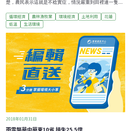
楚，農民表示這就是不稔實症，情況嚴重到田裡連一隻來
吃稻的害鳥都沒有。花蓮壽豐鄉稻農黃治明說：「4月份
循環經濟
農林漁牧業
環境經濟
土地利用
花蓮
那時候氣候不穩定，它在孕穗的時候就已經冷到了，一出
穗就空的。」壽豐鄉公所則是表示，全鄉500多公頃的稻
低溫
生活環境
作就有七、八成受損；農改場則是指出，今年稻米在抽穗
開花時，剛好遇上連續低溫，導致水稻不結穗，希望農委
會能依照天然災害辦法給予補助。花蓮縣政府農業處副處
長張仁智也表示，「每一公頃是補助18000元，受理申報
的期間是從5月27號起，到6月5號這個期間。」
2018年01月31日
雨雪襲華中華東10省 損失25.5億