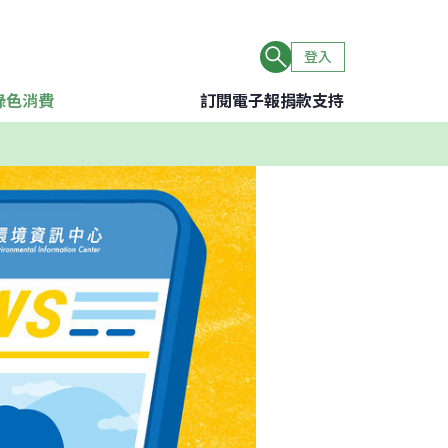
登入
綠色消費
訂閱電子報
捐款支持