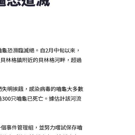
嚙龜恐瀕臨滅絕。自2月中旬以來，
，被衝上貝林格鎮附近的貝林格河畔，超過
們失明挨餓，感染病毒的嚙龜大多數
300只嚙龜已死亡。據估計該河流
一個事件管理組，並努力嚐試保存嚙