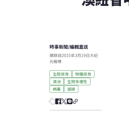
時事新聞
/
編輯直送
摘錄自2015年3月19日大紀
元報導
生態保育
物種保育
澳洲
生物多樣性
病毒
滅絕