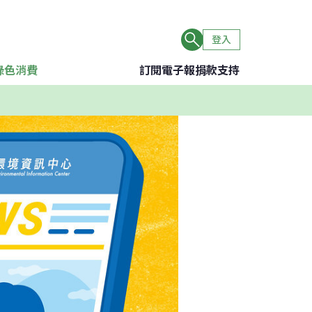
登入
綠色消費
訂閱電子報
捐款支持