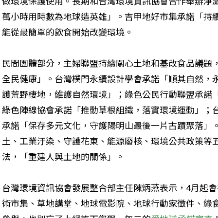
做環境保護使用。長期和台灣環境資訊協會合作舉辦淨
萬小時用時數為地球造英雄」。吉甲地好市集承諾「持
能從最簡單的飲食開始改變環境。
民間團體部分，主婦聯盟持續關心土地和基改食品議題
全民健康」。台灣樸門永續設計學會承諾「順其自然，
護荒野棲地，維護自然環境」；綠色公民行動聯盟承諾
綠色陣線協會承諾「推動草根組織，落實環境運動」；
承諾「保存多元文化，守護陽明山最後一片古蹟聚落」
土、工業汙染、守護花東、能源廢核、環境公共政策等
法，「重建人與土地的關係」。
台灣環境資訊協會發展整合部主任陳炳燕表示，4月起
術市集、草地講堂、地球電影院、地球行動家徵件、綠