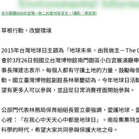
各方團體紛紛許諾獨一無二的愛地球宣言。(攝影：陳安蓓)
草根行動，改變環境
2015年台灣地球日主題為「地球未來，由我做主－The One 
會於3月26日假國立台灣博物館南門園區小白宮展演廳
事長陳建志表示，每個人都有守護土地的力量，鼓勵每
動。國立臺灣博物館副館長林華慶認為，今年地球日活
望有更多人可以參與，並且從日常消費裡面開始參與。
公部門代表林務局保育組組長管立豪強調，愛護地球、
心裡：「在我心中天天心中都是地球日」。南投集集特
科學的時代，希望大家共同參與保護大地之母。