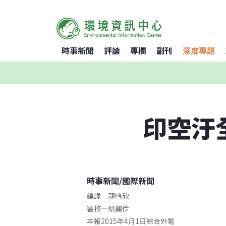
時事新聞
評論
專欄
副刊
深度專題
印空汙
時事新聞
/
國際新聞
編譯
—
龍吟欣
審校
—
蔡麗伶
本報2015年4月1日綜合外電