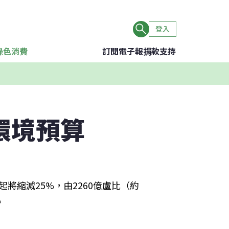
登入
綠色消費
訂閱電子報
捐款支持
環境預算
將縮減25%，由2260億盧比（約
。