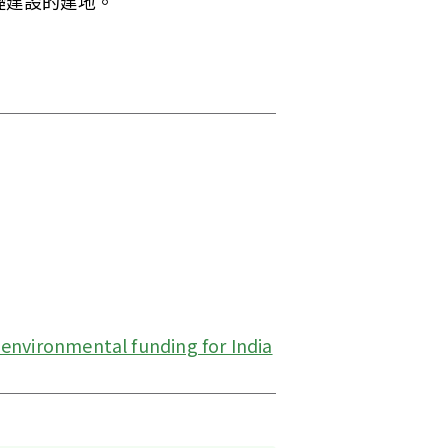
礎建設的建地。
 environmental funding for India