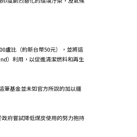
視印度劇烈惡化的環境汙染，及氣候
0盧比（約新台幣50元），並將這
gy Fund）利用，以促進清潔燃料和再生
），這筆基金並未如官方所說的加以運
於政府嘗試降低煤炭使用的努力抱持