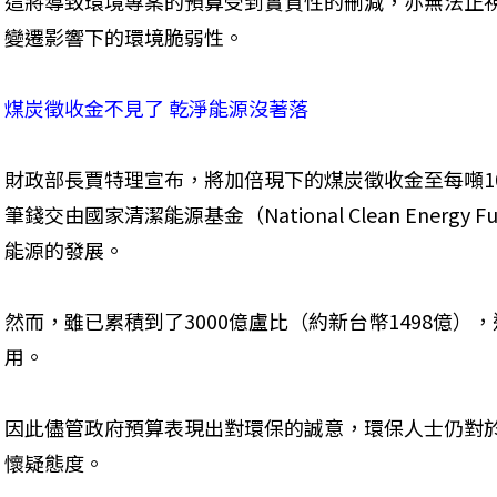
這將導致環境專案的預算受到實質性的刪減，亦無法正
變遷影響下的環境脆弱性。
煤炭徵收金不見了 乾淨能源沒著落
財政部長賈特理宣布，將加倍現下的煤炭徵收金至每噸10
筆錢交由國家清潔能源基金（National Clean Ener
能源的發展。
然而，雖已累積到了3000億盧比（約新台幣1498億
用。
因此儘管政府預算表現出對環保的誠意，環保人士仍對
懷疑態度。