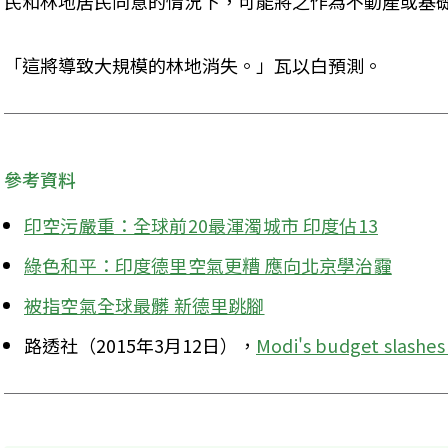
民和林地居民同意的情況下，可能將之作為不動產或基
「這將導致大規模的林地消失。」瓦以白預測。
參考資料
印空污嚴重：全球前20最渾濁城市 印度佔13
綠色和平：印度德里空氣更糟 應向北京學治霾
被指空氣全球最髒 新德里跳腳
路透社（2015年3月12日），
Modi's budget slashes