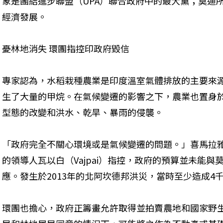
象是團結進步聯盟（UPA）聯合政府中的最大黨；莫迪
經濟發展。
憂林地消失 環團指控印政府毀信
專家認為，水稻栽種農業是印度溫室氣體排放的主要來
生了大量的甲烷。在氣候變遷的影響之下，農業也置身
型態的改變和洪水、乾旱、暴雨的侵襲。
「政府完全不關心環境或是氣候變遷的問題。」喜馬拉雅氣候組織
的領導人瓦以白（Vajpai）指控，政府的預算並未能與
應。發生於2013年的北阿坎德邦洪災，當時至少造成4
環團也擔心，政府正籌畫允許取得並拍賣農地和國家野