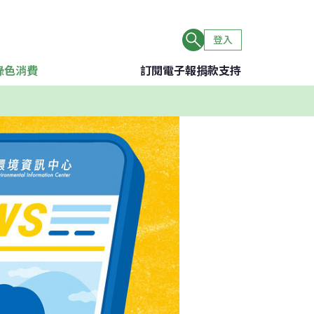
登入
綠色消費
訂閱電子報
捐款支持