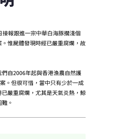
日接報跟進一宗中華白海豚擱淺個
案。惟屍體發現時經已嚴重腐爛，故
們自2006年起與香港漁農自然護
個案。但很可惜，當中只有少於一成
時已嚴重腐爛，尤其是天氣炎熱，鯨
困難。