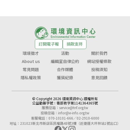
訂閱電子報
捐款支持
環境徵才
活動
關於我們
About us
編輯室自律公約
網站授權條款
常見問題
合作媒體
投稿須知
隱私權政策
獲獎紀錄
意見回饋
© Copyright 2026 環境資訊中心 版權所有
公益勸募字號：
衛部救字第1141364365號
服務信箱：
service@tnf.org.tw
投稿信箱：
infor@e-info.org.tw
客服電話：070-10101-666／02-2910-6000
地址：231023新北市新店區民權路48號3樓（近捷運大坪林站1號出口）