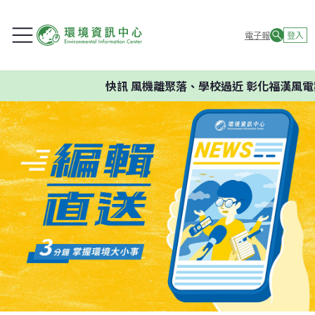
電子報
登入
快訊
風機離聚落、學校過近 彰化福漢風電