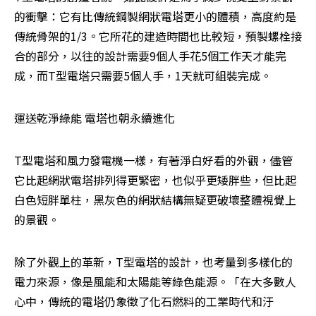
的衝擊：它有比傳統鋼製網狀電塔更小的體積，高度約是
傳統骨架的1/3。它所花的建造時間也比較短，預製螺栓接
合的部分，以往的設計需要9個人手花5個工作天才能完
成，而T型電塔只需要5個人手，1天就可組裝完成。
運送乾淨綠能 電塔也朝永續進化
T型電塔和風力發電機一樣，有著淨白好看的外觀，儘管
它比起網狀電塔排列得更緊密，也似乎更矮胖些，但比起
白色短胖單柱，黑灰色的網狀結構無疑更破壞整體視覺上
的景觀。
除了外觀上的革新，T型電塔的設計，也考量到多樣化的
電力來源，像是風能和太陽能等綠色能源。「在大多數人
心中，傳統的電塔仍象徵了化石燃料的工業時代和汙