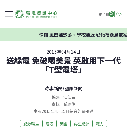
電子報
登入
快訊
風機離聚落、學校過近 彰化福漢風電案環
2015年04月14日
送綠電 免破壞美景 英啟用下一代
「T型電塔」
時事新聞
/
國際新聞
編譯
—
江佳芸
審校
—
蔡麗伶
本報2015年4月15日綜合外電報導
能源轉型
電塔
英國
再生能源
電力