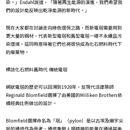
染。」Endahl說道，「隨著再生能源的演進，我們希望我
們的設計能反映出乾淨能源的新時代。」
現在大家都在討論走向綠色環保之路，而新電塔需要用到
更大量的鋼材，代表新型電塔和舊型電塔一樣不永續且污
染環境，這同時意味著它們也將很快成為化石燃料時代下
的廢棄物。
標誌化石燃料舊時代 傳統電塔
網狀電塔的歷史可以回溯到1928年，反現代派建築師
Reginald Blomfield選擇了由美國的Milliken Brothers依
據經典比例做出的設計。
Blomfield選擇命名為「塔」（pylon）是以古埃及廟宇尖
狀的通道作為參考，通道象徵人類精神的能量在通過其後