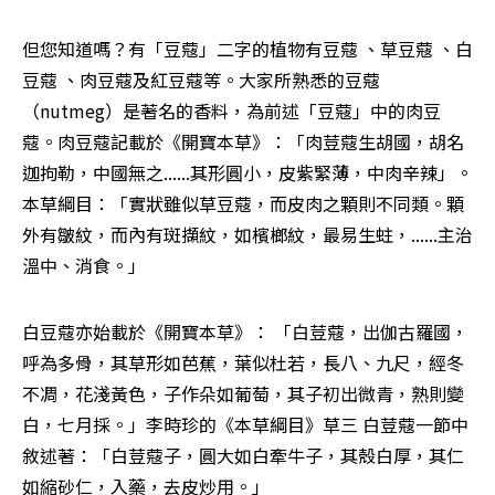
但您知道嗎？有「豆蔻」二字的植物有豆蔻 、草豆蔻 、白
豆蔻 、肉豆蔻及紅豆蔻等。大家所熟悉的豆蔻
（nutmeg）是著名的香料，為前述「豆蔻」中的肉豆
蔻。肉豆蔻記載於《開寶本草》：「肉荳蔻生胡國，胡名
迦拘勒，中國無之......其形圓小，皮紫緊薄，中肉辛辣」。
本草綱目：「實狀雖似草豆蔻，而皮肉之顆則不同類。顆
外有皺紋，而內有斑擷紋，如檳榔紋，最易生蛀，......主治
溫中、消食。」
白豆蔻亦始載於《開寶本草》： 「白荳蔻，出伽古羅國，
呼為多骨，其草形如芭蕉，葉似杜若，長八、九尺，經冬
不凋，花淺黃色，子作朵如葡萄，其子初出微青，熟則變
白，七月採。」李時珍的《本草綱目》草三 白荳蔻一節中
敘述著：「白荳蔻子，圓大如白牽牛子，其殼白厚，其仁
如縮砂仁，入藥，去皮炒用。」