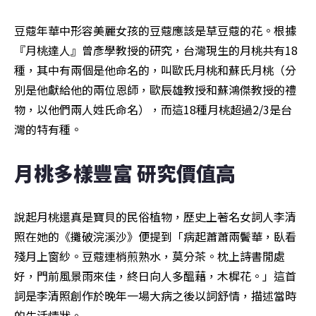
豆蔻年華中形容美麗女孩的豆蔻應該是草豆蔻的花。根據
『月桃達人』曾彥學教授的研究，台灣現生的月桃共有18
種，其中有兩個是他命名的，叫歐氏月桃和蘇氏月桃（分
別是他獻給他的兩位恩師，歐辰雄教授和蘇鴻傑教授的禮
物，以他們兩人姓氏命名），而這18種月桃超過2/3是台
灣的特有種。
月桃多樣豐富 研究價值高 
說起月桃還真是寶貝的民俗植物，歷史上著名女詞人李清
照在她的《攤破浣溪沙》便提到「病起蕭蕭兩鬢華，臥看
殘月上窗紗。豆蔻連梢煎熟水，莫分茶。枕上詩書閒處
好，門前風景雨來佳，終日向人多醞藉，木樨花。」這首
詞是李清照創作於晚年一場大病之後以詞舒情，描述當時
的生活情狀。