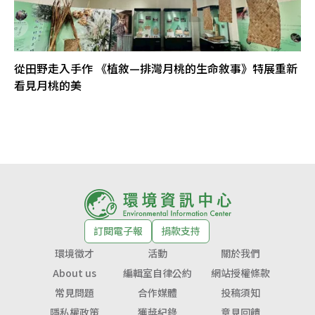
從田野走入手作 《植敘—排灣月桃的生命敘事》特展重新
看見月桃的美
訂閱電子報
捐款支持
環境徵才
活動
關於我們
About us
編輯室自律公約
網站授權條款
常見問題
合作媒體
投稿須知
隱私權政策
獲獎紀錄
意見回饋