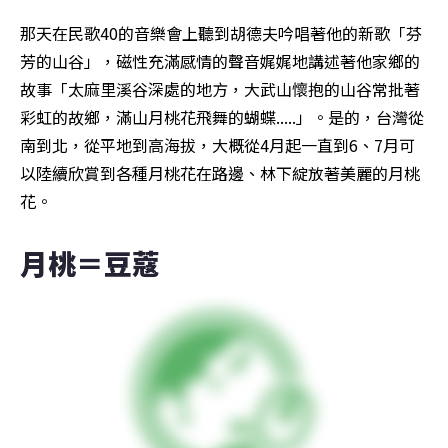
那天在民歌40的音樂會上聽到胡德夫吟唱著他的新歌「芬
芳的山谷」，磁性充滿感情的聲音娓娓地講述著他家鄉的
故事「太麻里溪谷深處的地方，大武山懷抱的山谷常批著
彩虹的故鄉，滿山月桃花飛舞的蝴蝶.....」。是的，台灣從
南到北，從平地到高海拔，大概從4月起一直到6、7月可
以陸續欣賞到各種月桃花在路邊、林下綻放著美麗的月桃
花。
月桃＝豆蔻