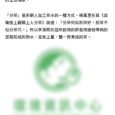
「分茶」是宋朝人加工茶水的一種方式，楊萬里在其《談
庵座上觀顯上人分茶》說道：「分茶何似煎茶好。煎茶不
似分茶巧。」所以李清照在這所飲用的即是用連枝帶梢的
荳蔻煎成的熟水，並放上薑、鹽一齊煮成的茶。