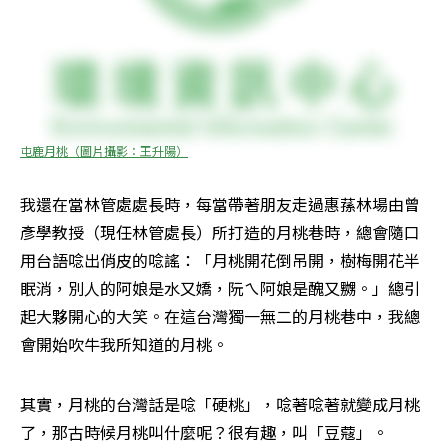
屯鹿月桃（圖片攝影：王升陽）
我還在當林管處處長時，每當帶著朋友走過惠蓀林場由曾
彥學教授（現任林管處長）所打造的月桃巷時，總會隨口
用台語唸出俏皮的唸謠：「月桃開花倒吊開，樹梅開花半
眠消，別人的阿娘是水又嬌，阮ㄟ阿娘是醜又嬲。」總引
起大夥開心的大笑。在這台灣獨一無二的月桃巷中，我總
會開始吹牛我所知道的月桃。
其實，月桃的台灣話是唸「硬桃」，唸著唸著就變成月桃
了，那古時候月桃叫什麼呢？很有趣，叫「豆蔻」。