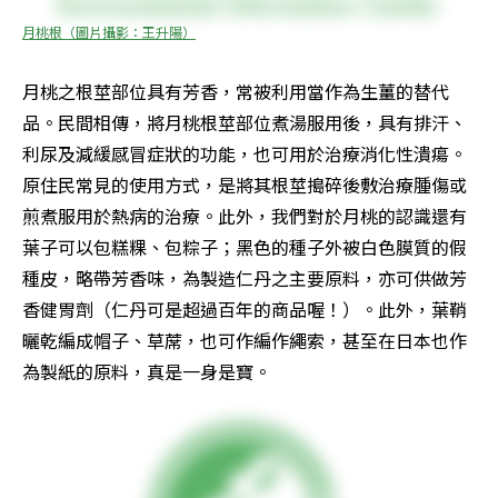
月桃根（圖片攝影：王升陽）
月桃之根莖部位具有芳香，常被利用當作為生薑的替代
品。民間相傳，將月桃根莖部位煮湯服用後，具有排汗、
利尿及減緩感冒症狀的功能，也可用於治療消化性潰瘍。
原住民常見的使用方式，是將其根莖搗碎後敷治療腫傷或
煎煮服用於熱病的治療。此外，我們對於月桃的認識還有
葉子可以包糕粿、包粽子；黑色的種子外被白色膜質的假
種皮，略帶芳香味，為製造仁丹之主要原料，亦可供做芳
香健胃劑（仁丹可是超過百年的商品喔！）。此外，葉鞘
曬乾編成帽子、草蓆，也可作編作繩索，甚至在日本也作
為製紙的原料，真是一身是寶。