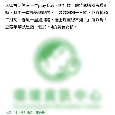
大家古時候有一位play boy，叫杜牧，他曾寫過兩首贈別
詩，其中一首是這樣說的，「娉娉嫋嫋十三餘，豆蔻梢頭
二月初。春風十里揚州路，捲上珠簾總不如。」所以啊！
豆蔻年華就是指一個13、4的美麗女孩。
台灣月桃（圖片攝影：王升陽）