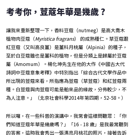
考考你，荳蔻年華是幾歲 ?
讓我來重新整理一下，香料豆蔻（nutmeg）是高大喬木
植物肉豆蔻（
Myristica fragrans
） 的成熟種仁。草豆蔻跟
紅豆蔻（又叫高良薑）是薑科月桃屬（Alpinia）的種子，
至於白豆蔻雖也是薑科的植物，但是分類上是歸屬於豆蔻
屬（Amomum）。楊化坤先生在他的大作《中國古大代
詩詞中豆蔻意象考釋》中特別指出「綜合古代文學作品中
所出現的荳蔻來看，所指應為荳蔻（草荳蔻）和紅荳蔻兩
種。白荳蔻與肉荳蔻可能是舶來品的緣故，分佈較少，不
為人注意。」（北京社會科學2014年第四期，52-58。）
所以囉，在一些科普的演講中，我常會這樣問聽眾：「你
們知道豆蔻年華是幾歲嗎？」「16 - 18 歲」是我最常聽到
的答案，這時我會秀出一張漂亮月桃花的照片，接著告訴