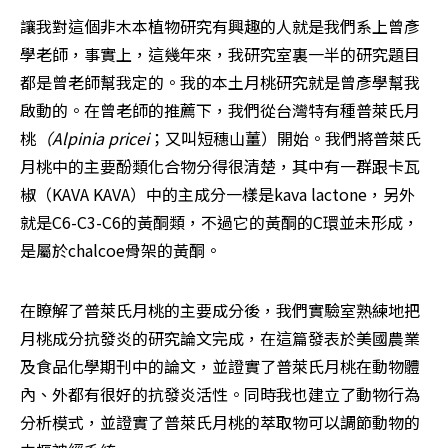
讓我對這個非木本植物研究有興趣的人就是我們系上曾彥
學老師，事實上，這幾年來，我研究室裏一半的研究題目
都是曾老師幫我定的。我的本土月桃研究就是曾彥學幫我
啟動的。在曾老師的推薦下，我們從台灣特有種普萊氏月
桃
（Alpinia pricei
；又叫短穗山薑）開始。我們將普萊氏
月桃中的主要酚類化合物分得很清楚，其中有一群跟卡瓦
椒（KAVA KAVA）中的主成分一樣是kava lactone，另外
就是C6-C3-C6的黃酮類，不過它的黃酮的C環並未形成，
是屬於chalcoe骨架的黃酮。
在瞭解了普萊氏月桃的主要成分後，我們實驗室熟練地把
月桃成分抗發炎的研究論文完成，在這篇發表於美國農業
及食品化學期刊中的論文，並證實了普萊氏月桃在動物體
內、外都有很好的抗發炎活性。同時我也建立了動物行為
分析模式，並證實了普萊氏月桃的萃取物可以調節動物的