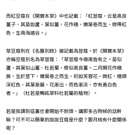
而紅豆蔻在《開寶本草》中也記載：「紅荳蔻，云是高良
薑子，其苗如蘆，葉似薑，花作穗，嫩葉卷而生，微帶紅
色，生南海諸谷。」
草豆蔻則在《名醫別錄》被記載為荳蔻。於《開寶本草》
亦稱豆蔻別名為草荳蔻：「草荳蔻今嶺南皆有之。苗似
蘆，其葉似山薑、杜若輩，根似高良薑。二月開花作穗
房，生於莖下，嫩葉卷之而生，初如芙蓉花，微紅，穗頭
深紅色，其葉漸展，花漸出，而色漸淡，亦有黃白色
者。」（杜若是鴨跖草科杜若屬的植物）。
若是我讀到這裏也會開始不耐煩，講那多古時候的話幹
嘛？可不可以簡單的說說豆蔻是什麼？跟月桃有什麼關係
呢？