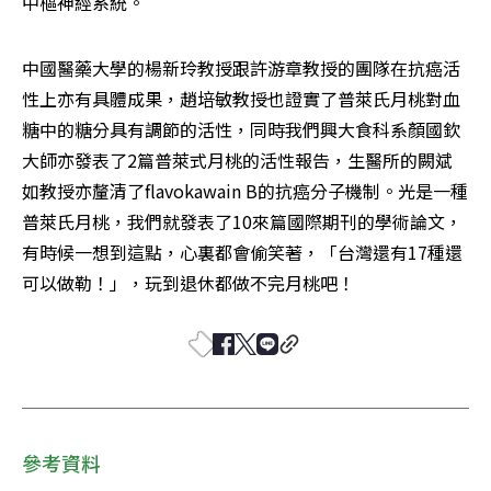
中樞神經系統。
中國醫藥大學的楊新玲教授跟許游章教授的團隊在抗癌活
性上亦有具體成果，趙培敏教授也證實了普萊氏月桃對血
糖中的糖分具有調節的活性，同時我們興大食科系顏國欽
大師亦發表了2篇普萊式月桃的活性報告，生醫所的闕斌
如教授亦釐清了flavokawain B的抗癌分子機制。光是一種
普萊氏月桃，我們就發表了10來篇國際期刊的學術論文，
有時候一想到這點，心裏都會偷笑著，「台灣還有17種還
可以做勒！」，玩到退休都做不完月桃吧！
參考資料