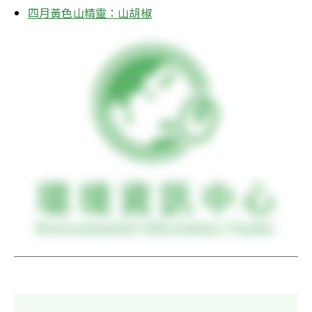
四月黃色山精靈：山胡椒