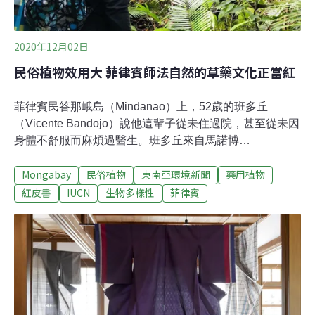
2020年12月02日
民俗植物效用大 菲律賓師法自然的草藥文化正當紅
菲律賓民答那峨島（Mindanao）上，52歲的班多丘
（Vicente Bandojo）說他這輩子從未住過院，甚至從未因
身體不舒服而麻煩過醫生。班多丘來自馬諾博
（Manobo）部落，族人稱他「巴拉蘇達頭目」（Datu
Mongabay
民俗植物
東南亞環境新聞
藥用植物
Palagsulat，「Datu」為頭目之意）。「馬諾博」的意思
是「河的民族」，他們住在菲律賓南阿古桑省（Agusan
紅皮書
IUCN
生物多樣性
菲律賓
del Sur）以及民答那峨島南部的其他區域。早在幾世紀
前，他們的族群存續就因外國人及移民的到來而受到威
脅，但卻一直將自己的文化保存得很好——而這文化深植
於大自然當中。山裡工作機會不多，大部分的族人都生活
在貧窮線以下，主要依賴農業、勞力、狩獵為生。儘管如
此，他們擁有一個公開的秘密寶藏，那就是祖先流傳下
來、極為可觀的民俗草藥知識；他們相信這些草藥能讓所