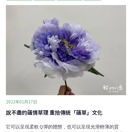
chirayita）。長遠以來，在地社區發展出豐富的民族植物
學知識，將大自然的資源與植物應用於藥物、食材、提升
生態效益。但任教於特里布萬大學（Tribhuvan
University）的民族植物學家喬社里（Ram Prasad
Chaudhary）指出，年輕的一代正逐漸疏遠這些古老傳
統，將之視為迷信。喬社里從1975年開始投入民族植物學
研究，當時他還是研究生。《Mongabay》特別專訪喬社
里，以進一步了解民族植物學的發展、如何替未來的世代
保存這些知識。《Mongabay》問（以下簡稱問）：首
先，想請教你尼泊爾民族植物學的發展史
2022年01月17日
說不盡的蓪情草理 重拾傳統「蓪草」文化
它可以呈現柔軟Ｑ彈的體態，也可以呈現光滑輕薄的質