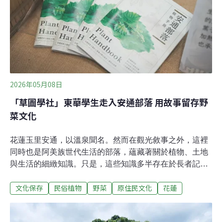
思考：除了照顧長者的身體，縣府還能為部落留下什麼？
他指出，文健站長年陪伴長者，也逐漸看見長者身上蘊含
的生活智慧，包括飲食、編織、文化及歌謠採集與傳統植
物使用經驗。這些經驗並非抽象知識，而是長者在成長過
程中，如何使用住家周圍、菜園、山林與海
2026年05月08日
「草圖學社」東華學生走入安通部落 用故事留存野
菜文化
花蓮玉里安通，以溫泉聞名。然而在觀光敘事之外，這裡
同時也是阿美族世代生活的部落，蘊藏著關於植物、土地
與生活的細緻知識。只是，這些知識多半存在於長者記憶
之中，隨著人口外移與老化，正逐漸面臨斷裂的危機。
文化保存
民俗植物
野菜
原住民文化
花蓮
2025年夏天，一群來自國立東華大學自然資源與環境學系
的學生，選擇走進安通部落。他們以「草圖學社」為團隊
名，參與農業部農村發展及水土保持署「114年大專生洄