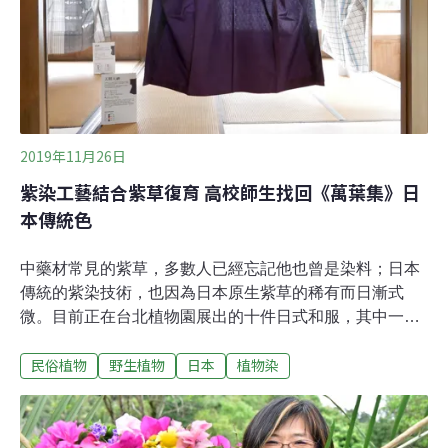
有惡疾退散。如今，有人為了記錄並保存這份草藥背後的
科學原理，而展開了一項研究。「我們部落從遠古時代就
懂得利用這
2019年11月26日
紫染工藝結合紫草復育 高校師生找回《萬葉集》日
本傳統色
中藥材常見的紫草，多數人已經忘記他也曾是染料；日本
傳統的紫染技術，也因為日本原生紫草的稀有而日漸式
微。目前正在台北植物園展出的十件日式和服，其中一襲
高雅迷人的「天照大神」紫色，背後就有一段日本紫草的
民俗植物
野生植物
日本
植物染
復育故事。瀕危日本紫草找活路 日本高中生來救援紫草的
根部稱為紫根，是天然紫色染料，也是中藥材，有新疆紫
草、內蒙紫草、日本紫草等品系。日本原生紫草本來就極
為稀有。在日本的傳統色當中，紫色是最高位的顏色，一