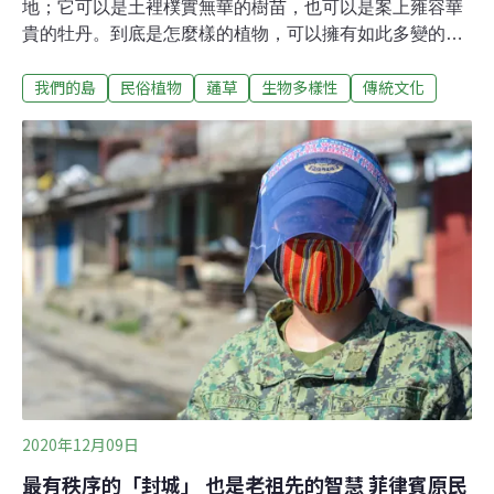
地；它可以是土裡樸實無華的樹苗，也可以是案上雍容華
貴的牡丹。到底是怎麼樣的植物，可以擁有如此多變的樣
貌，並在這座島上生生不息？在新竹縣五峰鄉的花園村，
我們的島
民俗植物
蓪草
生物多樣性
傳統文化
陳登順和趙春妹夫婦合力將外觀神似木瓜樹的植物砍下，
這種樹叫做「蓪草」，在台灣西北部及東部海拔2000公尺
以下地區，都不難發現它的蹤跡，尤其花園村曾以蓪草作
為經濟作物，居民普遍對這種植物不陌生。蓪草，又被叫
做「通脫木」，生長在山坡雜木林，潮濕而有日照的土地
上，廣泛分布在中國、琉球以及台灣，同時也是台灣的原
生植物。運用耆老傳承的通脫技術，取出濕潤而柔軟的蓪
草髓心，將它風乾，可以做為天然的製紙原料。蓪草紙在
19世紀，因外觀潔白透亮，與一般植物纖維製成的紙張不
同，被歐洲人稱為「米紙」，甚至一度被誤以為是由白米
做成，後來自然博物學家透過顯微鏡觀察，才揭開謎團。
1852年，英國皇家植物園園長William
2020年12月09日
最有秩序的「封城」 也是老祖先的智慧 菲律賓原民