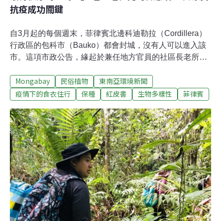
抗疫成功關鍵
自3月起的每個週末，菲律賓北邊科迪勒拉（Cordillera）
行政區的包科市（Bauko）都會封城，沒有人可以進入該
市。這項市政公告，緣起於兼任地方官員的社區長老所發
動的「tengao」 [1]。所謂「tengao」指的是原住民族一種
Mongabay
民俗植物
東南亞環境新聞
與外隔絕的措施，一旦發動，代表一段時間內任何人都不
能進出社區，而確切的封城時間則由長老議會決定，可能
疫情下的食衣住行
保種
紅皮書
生物多樣性
菲律賓
是一天或者是更長的時間。高山省（Mountain Province）
是科迪勒拉地區的6個省份之一，該省不同城鎮都啟動這
種作法，不同語系的族群也有其他稱呼方式，例如：「te-
er」、「to-or」、「sedey」、「far-e」、「ubaya」 或
「tungro」 。根據菲律賓國家原住民委員會（National
Commission on Indigenous Peoples ，簡稱NCIP）的資
料，科迪勒拉地區的居民主要是原住民，住有超過15個不
同語系的族群。因