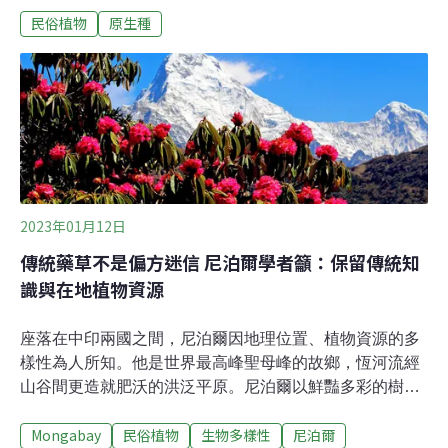
民俗植物
原生種
紙，紙質的粗糲感，正是做藝術創作稀有的精品，這種樹
叫「構樹」。活動結束後，這位朋友帶著大家到附近荒廢
的林地認識構樹。一看，想起小時候所熟知的「鹿阿
樹」。在西方紡織品進入太平洋之前，環洋而居的南島語
族種植構樹，以自然的拍打方式，把構樹的樹皮製成「樹
皮布」。即使到了紡織布已取代樹皮布的時代，「樹皮
布」仍帶著南島文化的溫度，蒸騰出南島民族特有的氣
息，在傳統的祭典中仍具有其象徵意義。20世紀前半台灣
養鹿業興盛，其中大半在台東縣，因此台東縣有「鹿
2023年01月12日
野」、「鹿寮」等地名，還有一條「鹿寮溪」；北部發生
傳統藥草不是偏方迷信 尼泊爾學者籲：保留傳統知
於1952年的鹿窟事件的地方——「鹿窟」；中部也有以
識與在地植物資源
「鹿寮」「鹿谷」為地名的；嘉義有一個「鹿草鄉」等
等。這些地名
座落在中印兩國之間，尼泊爾因地理位置、植物資源的多
樣性為人所知。他是世界最高峰聖母峰的故鄉，恆河流經
山谷間更造就肥沃的洪泛平原。尼泊爾以鮮豔多彩的樹形
杜鵑為國花，盛產可以治療發燒、便秘、腸道蠕蟲、皮膚
Mongabay
民俗植物
生物多樣性
尼泊爾
病和肝炎等病症的印度當藥（ Swertia，學名：Swertia