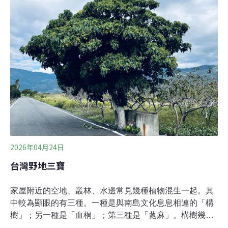
游農村計畫」，在安通部落駐村44天，最終獲得全國競賽
銀獎。對團隊總召李昶勳而言，這段歷程的價值，並不在
於名次，而是在於一個更根本的問題——大學所學，是否
能真正回應現實。從課堂到部落 知識如何學以致用「我們
其實一直在想，學了這麼多東西，到底怎麼用？」李昶勳
說。自然資源與環境學系涵蓋環境教育、生態、地科等多
元領域，知識面向廣泛，但在課堂中多半是分科教學，彼
此之間缺乏整合的機會。對他而言，這樣的學習方式留下
了一個長期的疑問：這些知識是否有可能在一個
2026年04月24日
台灣野地三寶
家屋附近的空地、叢林、水邊常見幾種植物混生一起。其
中較為顯眼的有三種。一種是與南島文化息息相連的「構
樹」；另一種是「血桐」；第三種是「蓖麻」。構樹幾年
前，一位原住民朋友，來到村莊分享用樹皮製作出來的