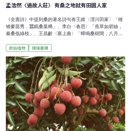
孟浩然〈過故人莊〉 有桑之地就有田園人家
《全唐詩》中提到桑的著名詩句有王維〈渭川田家〉「雉
雊麥苗秀，蠶眠桑葉稀」、李白〈春思〉「燕草如碧絲，
秦桑低綠枝」、王昌齡〈塞上曲〉「蟬鳴桑樹間，八月蕭
關道」和僧皎然〈尋陸鴻漸不遇〉「移家雖帶郭，野徑入
民俗植物
環境書摘
桑麻」等。桑葉為養蠶的主要飼料，是中國最早栽培的樹
種之一，也是古時民宅附近最普遍的植栽，杜牧〈村
行〉：「春半南陽西，柔桑過村塢。」養蠶栽桑是古代重
要的農業活動，皇后每年春季都要舉行蠶桑儀式，《白虎
通》：「王者所以親耕，后親桑，所以率天下農蠶也。」
但是，桑樹的用途不只是養蠶，桑木做的弓，稱為桑弧。
古代諸侯生子，用桑弧向天地四方射蓬草做的箭，表示兒
子將來有四方之志，宋朝朱熹《次韻擇之進賢道中漫成》
之二：「豈知男子桑蓬志，萬里東西不作難。」識別特徵
落葉喬木或灌木，植株具乳汁，高三至十公尺。葉卵或闊
卵形，長五至十五公分，寬五至十二公分，先端急尖至長
尾狀，基部心形至淺心形；粗鈍鋸齒緣。花單性；雄花序