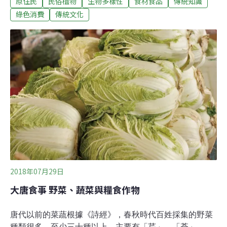
原住民
民俗植物
生物多樣性
食材食品
傳統知識
生態智慧，出版《你是我的菜：利卡夢生活植物》。不同
以往邀請專業團隊進行調查記錄，這本書作者，集合部落
綠色消費
傳統文化
老中青三代70餘人，透過口述、繪畫、採集、紀錄等方
式，共同參與民族植物的紀錄與書寫。利嘉國小參與報導
的四年級朱宇琁，把書放在案頭上。「因為書中有我的
畫，還有mumu（祖父母）告訴我的故事！」台東林管處
長劉瓊蓮說，這些傳統知識屬於部落、要回歸到部落。傳
統知識：化平凡為不朽常見的血桐樹，一般人平日看到可
能只是乾瞪眼、默默從樹下走過。到了利嘉部落的耆老手
上，有如施展魔法般多用。農委會林務局台東林區管理處
長劉瓊蓮即於序中，提及完全不同的經驗。
2018年07月29日
大唐食事 野菜、蔬菜與糧食作物
唐代以前的菜蔬根據《詩經》，春秋時代百姓採集的野菜
種類很多，至少三十種以上，主要有「芹」、「荼」、