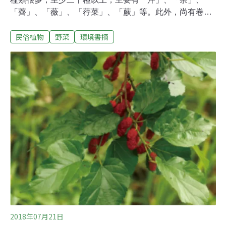
「薺」、「薇」、「荇菜」、「蕨」等。此外，尚有卷
耳、芣苢、葵、莪、莫、蓫、芑、蒿類、藜、蓴、竹、葍
民俗植物
野菜
環境書摘
等。其中有些野菜比較可口，至今仍採集或栽培食用。漢
代文獻《爾雅》提到的野菜種類有荼、笋、荇、藕、芹、
薺、蕨、蒿等；《周禮》有葵、荼、笋、莕、芹、蒲等；
《禮記》有堇、荼、薤、芑、蓼、薺、蒲等。苦菜很早就
成為常蔬，不僅尋常百姓食用，也是王公富室之菜餚；冬
葵是白菜出現以前的「百菜之主」，都是千百年來中國百
姓喜愛的佳餚。綜合以上文獻，可知唐代以前採食的野菜
種類主要有：荇菜、卷耳、車前草、蔞蒿、蕨、野豌豆、
苦菜、薺菜、香蒲、冬葵、藜、播娘蒿、苦藚菜、旋花、
水芹、水蓼、蓴菜等。栽培的蔬菜除《詩經》的匏瓜、蕪
菁、蘿蔔、韭菜之外，還栽培荷、香椿、竹筍等原生植
物。唐代以前的糧食植物粟和黍是中國半乾旱黃土區的原
生植物
2018年07月21日