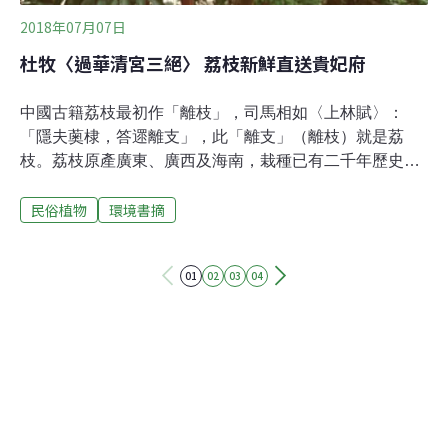
下垂
2018年07月07日
杜牧〈過華清宮三絕〉 荔枝新鮮直送貴妃府
中國古籍荔枝最初作「離枝」，司馬相如〈上林賦〉：
「隱夫薁棣，答遝離支」，此「離支」（離枝）就是荔
枝。荔枝原產廣東、廣西及海南，栽種已有二千年歷史。
據《王禎農書》記載，中國荔枝在元代已經遠銷西夏、新
民俗植物
環境書摘
羅、日本、琉球、大食等地。楊貴妃喜歡吃的荔枝都是勞
師動眾、專車日夜兼程從南方運到長安，引詩說的正是此
事。張祐〈馬嵬坡〉：「旌旗不整耐君何，南去人稀北去
01
02
03
04
多。塵土已殘香粉豔，荔枝猶到馬嵬坡。」逃難其間，荔
枝專車還是跟著皇帝跑，直到楊貴妃殞命馬嵬坡，荔枝依
然準時送達。杜甫〈解悶十二首〉「先帝貴妃今寂寞，荔
枝還復入長安」說的是唐明皇、楊貴妃去世後，荔枝還源
源不絕地運入長安。唐時荔枝雖僅分布在華南諸省，但一
定有在分布區外試種的企圖。根據記載，唐代四川成都就
有引種成功的例子，張籍〈成都曲〉「錦江近西煙水綠，