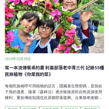
部份原因也是因為紫草取得不易，紫染也頗費工夫，因此
只有皇室才有資格穿著紫色。近年來因為氣候暖化，日本
原生紫草更加瀕危。林業試驗所植物園組組長董景生解
釋，這是由於植物的春化作用，若冬溫不夠低，隔年便不
易開花。滋賀縣東近江市有一群高中師生，近年自發性地
展開紫草復育行動。事實上，賀縣東近江市的市花就是紫
草。在當地的八日市南高校，師生努力尋找復育方法，邀
請藝術家利用復育的紫草染製成和服，甚至引起企業家的
興
2019年10月28日
寫一本流傳餐桌的書 利嘉部落老中青三代 記錄55種
民族植物《你是我的菜》
每個民族稱呼可用植物的語言，隱藏著生態密碼，是留給
子孫的遺產。隨著《森林法》逐步恢復原民自然資源使用
權利，重拾傳統知識也在原鄉部落復興。台東縣卑南鄉利
嘉部落即在林務局台東林管處計畫支持下，書寫記錄前人