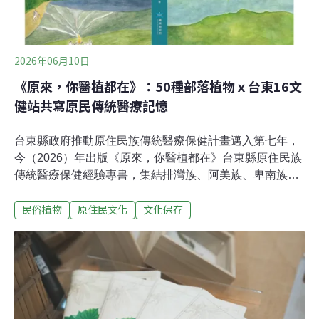
2026年06月10日
《原來，你醫植都在》：50種部落植物ｘ台東16文
健站共寫原民傳統醫療記憶
台東縣政府推動原住民族傳統醫療保健計畫邁入第七年，
今（2026）年出版《原來，你醫植都在》台東縣原住民族
傳統醫療保健經驗專書，集結排灣族、阿美族、卑南族、
布農族四大族群，50種部落常見植物與100位長者的生命
民俗植物
原住民文化
文化保存
經驗。不同於一般由學者主導的植物圖鑑，這本書由16個
文化健康站照服員組成編輯小組，歷經一年半田野調查、
近20次編輯及專業諮詢會議、多次跨區踏查，從長者的生
活經驗出發，整理出植物、土地、身體與文化之間緊密相
連的知識系統。從照顧身體到照護文化 長者轉變為文化
傳承者台東縣政府原住民族行政處處長高忠雲表示，這本
書的起點，源自對文化健康站長期照顧服務政策中的一個