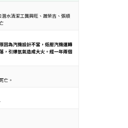
口潛水清潔工龔興旺、蕭榮吉、張順
亡
原因為汽機設計不當，低壓汽機運轉
落，引爆氫氣造成大火。經一年兩個
死亡。
。