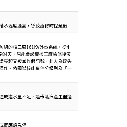
軸承溫度過高，導致歲修時程延後
線的核三廠161KV外電系統，從4
達84天，原能會證實核三廠檢修後沒
燈亮起又被當作假訊號，此人為疏失
運作，依國際核能事件分級列為「一
造成進水量不足，連帶蒸汽產生器過
成反應爐急停