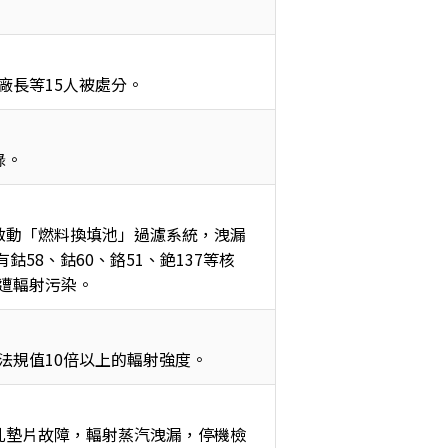
廠長等15人被處分。
錄。
啟動「燃料換填池」過濾系統，洩漏
鈷58、鈷60、鉻51、銫137等核
遭輻射污染。
法規值10倍以上的輻射強度。
孔墊片故障，輻射蒸汽洩漏，停機檢