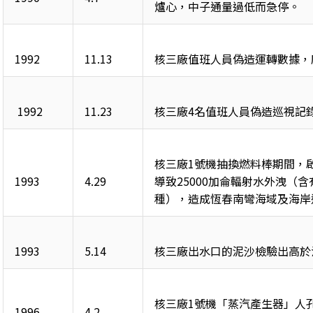
爐心，中子通量過低而急停。
1992
11.13
核三廠值班人員偽造運轉數據，
 1992
11.23
核三廠4名值班人員偽造巡視記
核三廠1號機抽換燃料棒期間，
1993
4.29
導致25000加侖輻射水外洩（含有
種），造成恆春南彎海域及海岸
1993
5.14
核三廠出水口的泥沙檢驗出高於
核三廠1號機「蒸汽產生器」人
1996
4.2