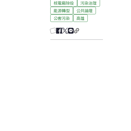
核電廠除役
污染治理
能源轉型
公共論壇
公害污染
高雄