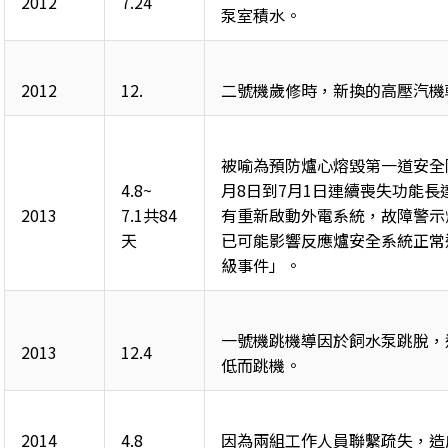
2012
7.24
泵室積水。
2012
12.
二號機歲修時，新換的高壓汽機
被喻為預防爐心熔毀第一道安全防
4.8~
月8日到7月1日連續喪失功能長
2013
7.1共84
有重新啟動外電系統，故障警示
天
已可能影響反應爐安全系統正常
級事件」。
一號機跳機導因於飼水泵跳脫，
2013
12.4
低而跳機。
2014
4.8
因為兩組工作人員聯繫疏失，造