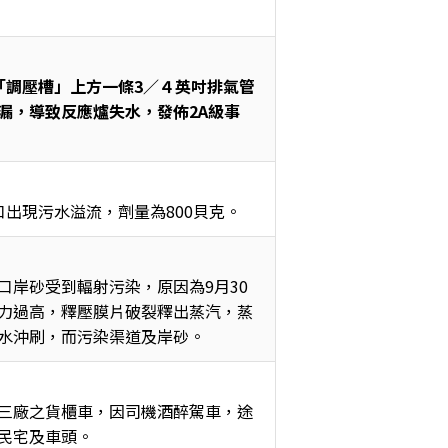
「調壓槽」上方一條3／４英吋排氣管
漏，導致反應爐失水，發佈2A級事
出現污水溢流，劑量為800貝克。
口岸砂受到輻射污染，原因為9月30
力過高，釋壓膜片破裂釋出蒸汽，蒸
水沖刷，而污染渠道及岸砂。
三廠之貨櫃車，因司機酒醉駕車，途
民宅及車頭。