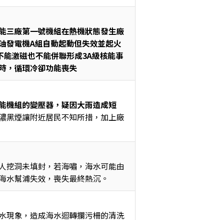
能三廠第一號機組在熱機狀態發生廠
油發電機A組自動起動但失效並起火
不能激磁也不能併聯形成3A級核能事
時，循環冷卻功能喪失
能機組的變壓器，疑因大雨造成短
濃黑煙讓附近居民不知所措，加上廠
人挖洞未填封，若海嘯，海水可能由
海水幫浦失效，喪失最終熱沉。
水現象，造成海水迴轉攔污柵的清洗