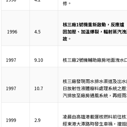
修。
核三廠1號機重新啟動，反應爐
 1996
4.5
因加壓、加溫爆裂，輻射蒸汽洩
故
。
1997
9.10
核三廠2號機輔助廠房地面洩水口
核三廠發現雨水排水渠道及出水
1997
10.7
日放射性液體廢料處理系統之壓
汽排放至廠房通風系統，再經雨
凌晨由高雄港載運核燃料前往核
1999
2.9
經東港大潭路時發生車禍，撞毀