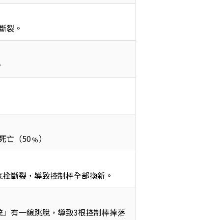
斷裂。
。
死亡（50﹪）
底拴斷裂，導致控制棒全部換新。
統」有一線跳脫，導致3根控制棒掉落