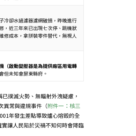
子冷卻水過濾器濾網破損，昨晚進行
修，近三年來已出現七次停、跳機狀
維修成本，拿拼裝零件替代，無視人
機（啟動變壓器是為提供廠區用電轉
會但未知會屏東縣府。
稱已撲滅火勢、無輻射外洩疑慮，
0次異常與違規事件（
附件一：核三
001年發生差點導致爐心熔毀的全
確實讓人民陷於災禍不知何時會降臨