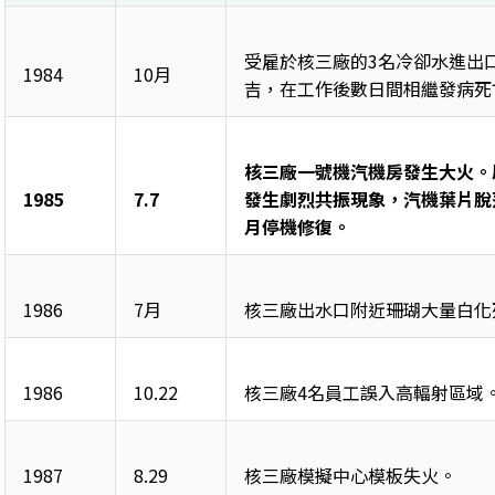
受雇於核三廠的3名冷卻水進出
1984
10月
吉，在工作後數日間相繼發病死
核三廠一號機汽機房發生大火。
1985
7.7
發生劇烈共振現象，汽機葉片脫
月停機修復。
1986
7月
核三廠出水口附近珊瑚大量白化
1986
10.22
核三廠4名員工誤入高輻射區域
1987
8.29
核三廠模擬中心模板失火。