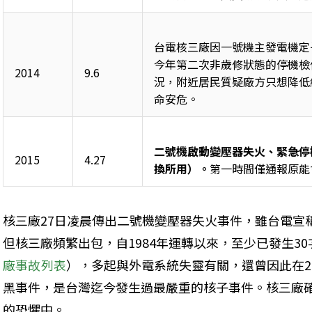
台電核三廠因一號機主發電機定
今年第二次非歲修狀態的停機檢
2014
9.6
況，附近居民質疑廠方只想降低
命安危。
二號機啟動變壓器失火、緊急停
2015
4.27
換所用）。
第一時間僅通報原能
核三廠27日凌晨傳出二號機變壓器失火事件，雖台電宣
但核三廠頻繁出包，自1984年運轉以來，至少已發生3
廠事故列表
），多起與外電系統失靈有關，還曾因此在2
黑事件，是台灣迄今發生過最嚴重的核子事件。核三廠
的恐懼中。