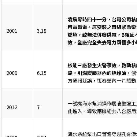
凌晨零時四十一分，台電公司核
用電斷電，原安裝之兩組緊急柴
2001
3.18
燃燒，致無法併聯供電，B組因
故，全廠完全失去電力兩個多小
核能三廠發生火警事故，啟動核
2009
6.15
路，引燃變壓器內的絕緣油
，濃
方通報延誤，恆春鎮內一片騷動
一號機海水幫浦操作層牆壁遭工
2012
7
此進入，導致兩機組共八台廠用
海水系統泵出口管路穿越孔有滲