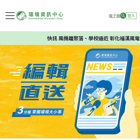
電子報
登入
快訊
風機離聚落、學校過近 彰化福漢風電