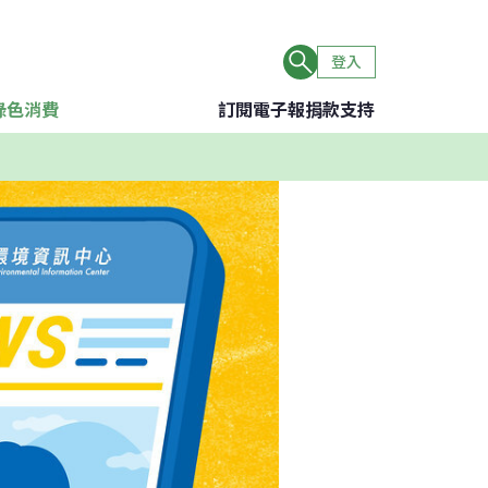
登入
綠色消費
訂閱電子報
捐款支持