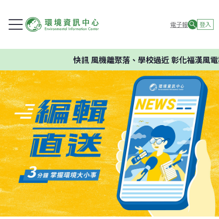
電子報
登入
快訊
風機離聚落、學校過近 彰化福漢風電