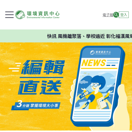
電子報
登入
快訊
風機離聚落、學校過近 彰化福漢風電