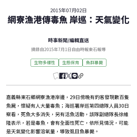
2015年07月02日
網寮漁港傳毒魚 岸巡：天氣變化
時事新聞
/
編輯直送
摘錄自2015年7月1日自由時報東石報導
生物多樣性
生態保育
魚群暴斃
嘉義縣東石鄉網寮漁港岸邊，29日傍晚有釣客發現數百隻
魚屍，懷疑有人大量毒魚；海巡署岸巡第四總隊人員30日
察看，死魚大多消失，另有活魚活動，該隊副總隊長徐維
隆表示，若是毒魚，會有全面性死亡，依所見情況，可能
是天氣變化影響溶氧量，導致虱目魚暴斃。