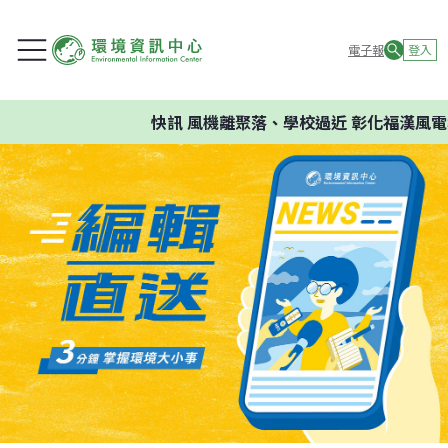
電子報
登入
快訊
風機離聚落、學校過近 彰化福漢風電