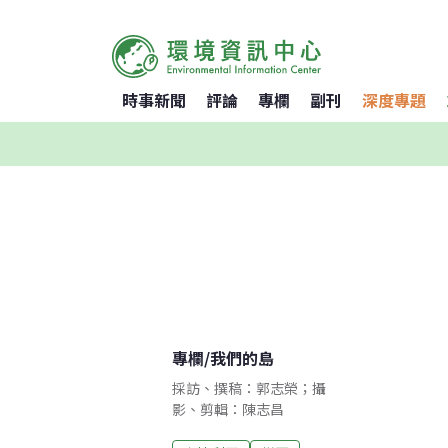
時事新聞
評論
專欄
副刊
深度專題
專欄
/
我們的島
採訪、撰稿：郭志榮；攝
影、剪輯：陳志昌