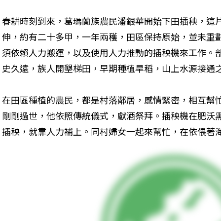
春耕時刻到來，葛瑪蘭族農民潘銀華開始下田插秧，這
伸，約有二十多甲，一年兩穫，田區保持原始，並未重
須依賴人力搬運，以及使用人力推動的插秧機來工作。
史久遠，族人開墾梯田，早期種植旱稻，山上水源接通
在田區種植的農民，都是村落鄰居，感情緊密，相互幫
剛剛過世，他依照傳統儀式，獻酒祭拜。插秧機在肥沃
插秧，就靠人力補上。同村婦女一起來幫忙，在依偎著