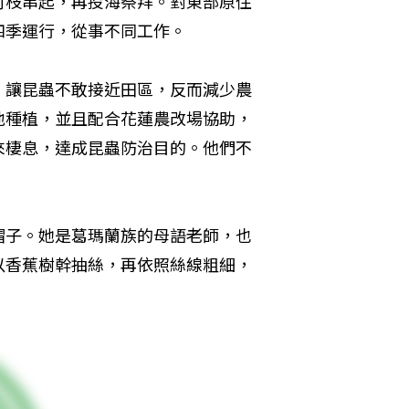
竹枝串起，再投海祭拜。對東部原住
四季運行，從事不同工作。
，讓昆蟲不敢接近田區，反而減少農
地種植，並且配合花蓮農改場協助，
來棲息，達成昆蟲防治目的。他們不
帽子。她是葛瑪蘭族的母語老師，也
以香蕉樹幹抽絲，再依照絲線粗細，