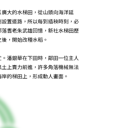
片廣大的水梯田，從山頭向海洋延
劃設置道路，所以每到插秧時刻，必
部落耆老朱武雄回憶，新社水梯田歷
之後，開始改種水稻。
忙。潘銀華在下田時，鄰田一位主人
黑土上賣力前進，許多角落機械無法
海岸的梯田上，形成動人畫面。