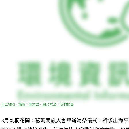
手工插秧。攝影：陳志昌。圖片來源：我們的島
3月刺桐花開，葛瑪蘭族人會舉辦海祭儀式，祈求出海