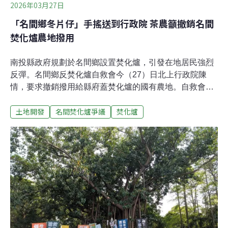
2026年03月27日
「名間鄉冬片仔」手搖送到行政院 茶農籲撤銷名間
焚化爐農地撥用
南投縣政府規劃於名間鄉設置焚化爐，引發在地居民強烈
反彈。名間鄉反焚化爐自救會今（27）日北上行政院陳
情，要求撤銷撥用給縣府蓋焚化爐的國有農地。自救會指
出，焚化爐不僅選址在農地與石虎棲地敏感區，在環評與
土地開發
名間焚化爐爭議
焚化爐
土地變更等程序都有違法疑慮，要求停止開發。鄉民搬
「珍奶」北上抗議 要求行政院撤回國有土地 有「手搖飲故
鄉」之稱的南投名間擬興建焚化爐，日前召開範疇界定會
議爆發激烈警民衝突，引起社會關注。總統賴清德上週公
開表態要用「雞尾酒療法」處理南投垃圾問題，不能單靠
蓋焚化爐。賴清德還說，「我很愛喝珍珠奶茶」，宣示要
為了珍珠奶茶解決爭議。名間鄉反焚化爐⾃救會今日號召
數⼗位當地鄉親、農民，北上⾄⾏政院⾨⼝陳情，希望⾏
政院撤銷財政部去年3⽉28⽇核定撥用給焚化爐計畫的國
有土地。名間鄉反焚化爐⾃救會會⻑釋致中表⽰，南投縣