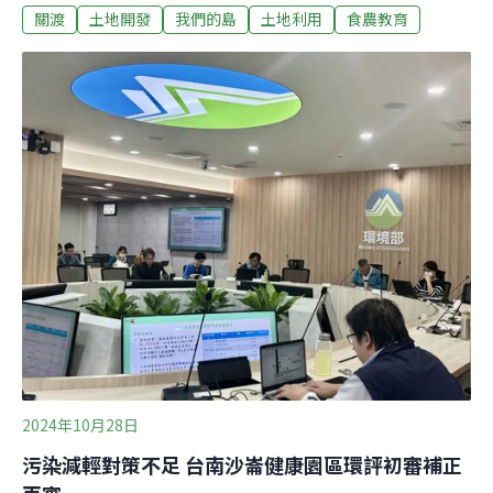
關渡
土地開發
我們的島
土地利用
食農教育
都市型食農教育基地 卻一直有開發壓力農民鄭雄傑，正在
整理即將收割的田區，他的家族已歷經六代在此耕作。多
年前，鄭雄傑投入友善種植，希望種出更優質的稻米。種
稻之外，也加入台北市政府推動的食農教育，讓親子走入
田區，認識台北市的農地。但是關渡平原一直有開發壓
力，30年前大巨蛋棒球場興建計畫停止後，又計畫建設各
種公園，現今許多農地都是公園預定地。鄭雄傑的農地，
就有部分被編列為公園預定地。一場活動中，家長帶著孩
子在農地遊玩，聆聽關渡平原的故事，覺得農地一旦開
發，實在很可惜。關渡平原上一家有機蛋雞農場，農場主
人佳敏準備飼料，帶參訪學員進入雞舍。佳敏原本從事廣
告業，因為有著田園夢，回到關渡平原上的家族農地，開
2024年10月28日
污染減輕對策不足 台南沙崙健康園區環評初審補正