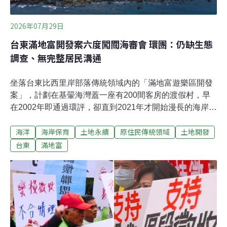
2026年07月29日
台東滿地富開發案六度闖關海審會 環團：仍缺生態
調查、無完整居民溝通
坐落台東比西里岸部落傳統領域內的「滿地富遊樂區開發
案」，計劃在基翬海灣蓋一座有200間客房的渡假村，早
在2002年即通過環評，卻直到2021年才開始漫長的海岸管
理委員會審議。今（2026）年7月24日，滿地富第六次闖
海洋
海岸保育
土地永續
原住民傳統領域
土地開發
關海岸管理審議會，會議仍無結論，當地部落青年與環團
認為，開發商6年來一審再審，始終缺乏居民溝通與完整
台東
滿地富
的生態調查，無法交出合格的計劃書件，呼籲內政部及國
家公園署依規駁回逾期補件，不予開發許可。開發將影響
一級保育類珊瑚棲地 業者仍無保育對策滿地富遊樂區開發
案（下稱滿地富）選址落在台東縣成功鎮比西里岸部落
（Pisirian）的傳統領域，計畫於基翬海灣開發10.5公頃、
興建200間客房的渡假村。內政部海岸管理審議會7月24日