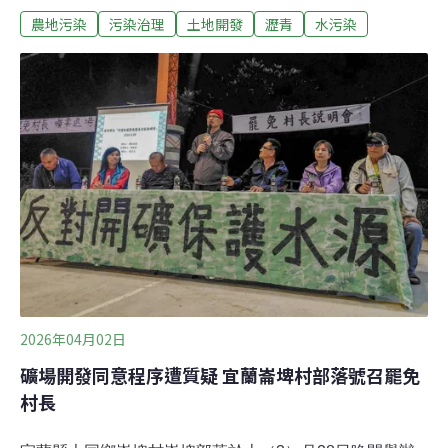
農地污染
污染治理
土地開發
瀝青
水污染
道。山坡農牧用地改建停車場這塊山坡地位於同新段889
號、901-1號，原本是非都市計畫土地中的農牧用地，去
年(2025)業者向新北市交通局提出興辦事業計畫，打算申
請變更為交通用地，作為停車場使用，總基地面積約有
7215平方公尺。業者在今年3月取得農業局的水保計畫施
工許可，要蓋永久性沉沙池、集水井、排水溝。但民眾發
現，業者在水保設施未完工，地目未變更的狀態下，工地
已經大面積整地，違規回填大量瀝青渣。橫科里里長詹清
山指出，過去這塊農地原本都是竹林，被建商買走後要申
請做為停車場，但都還在水保施工的過程，地目都還沒變
更，就已經被填了1至3公尺的瀝青渣，遇到太陽曝曬，工
地裡都會滲出瀝青油。
2026年04月02日
礦場開發同意程序遭質疑 宜蘭崙埤村部落號召罷免
村長