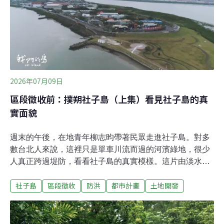
性，誰說了算？社子島徵收範圍302公頃中，公園、堤防
等公共設施用地是144公頃，其餘住宅區106公頃、商業區
17公頃、科技產業專用區20公頃。社子島自救會發言人李
華萍質疑，在土壤液化高潛勢區進行高密度的開發是否合
適？另外，把一萬多人集合在20層樓高的專案住宅中，切
斷居民既有的鄰里關係與生活網絡，這對
2026年07月09日
區段徵收前：撲朔社子島（上集）看見社子島的真
實面貌
週末的午後，在地青年柳志昀帶著民眾走進社子島。對多
數台北人來說，這裡只是單車川流而過的河濱綠地，很少
人真正跨過堤防，看看社子島的真實模樣。這片由淡水河
與基隆河環繞的半島，早期由渡海來台的先民開墾定居，
社子島
區段徵收
防洪
都市計畫
土地開發
順應水文和沙洲的位置，逐漸發展出溪洲底、溪砂尾、浮
汕、浮洲等傳統聚落。居民的生活與兩條河息息相關，溪
洲底聚落的老人家稱淡水河為「前港」，稱基隆河為「後
港」，一前一後，正如同家門的進出通道 。社子島的前世