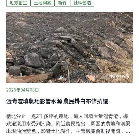
地方創生
土地開發
新竹
社區營造
議題。近年，隨著峨眉大型開發案引發關注，她與在地青
年也投入環境與公共討論，從資訊揭露、社區對話到文化
行動，讓原本未被看見的變化浮上檯面。對鄧君婷而言，
她的返鄉並非一時衝動，而是從青春時期便悄然埋下的種
子，在時間與現實的推移中逐漸發芽。回顧自己的離鄉經
驗，鄧君婷提到，成長於峨眉的她，在當地完成國中教育
後，便如多數地方青年一般，為了升學而離開家鄉。從高
中、大學到工作，她長時間在外生活，逐漸適應城市節
奏，也一度以為自己會在外地長久停留。然而，回頭看，
那份「想回家」的念頭，其實早已存在。「我高中在準備
申請資料時，就寫過希望可以學以致用、回饋家鄉。」她
說。那時或許只是理想化的文字，但這樣的想法，卻在往
2026年04月08日
後的人生
瀝青渣填農地影響水源 農民掛白布條抗議
新北汐止一處2千多坪的農地，遭人回填大量瀝青渣，導
致灌溉用水受到污染。附近農民指出，周圍的農地和溝渠
出現油污變色，影響土地耕作。主管機關會勘後開罰，要
求業者一個月內將瀝青渣刨除，並追蹤污染情形和去化管