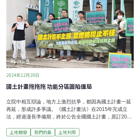
面積增加20倍，徵收1200多戶。張金城世居前竹地區，家
族將舊有三合院，改建成樓房，共同居住。擴大徵收範
圍，讓張家面臨迫遷，他不能理解，為何解決水患的截彎
取直，卻變成擴大徵收土地，將農地開發成建地，增進土
地利益。林清木、林楊伸夫婦以務農為生，2018年徵收計
畫審議通過後，林家不願參與，政府先中斷了林家農地的
水源，讓他們無法耕種。林家長輩不願土地被收，持續進
入耕作，政府就圍起工程鐵籬，造成兩位80歲老人家要種
田，必須驚險的攀爬，走過圍牆，
2024年12月20日
國土計畫拖拖拖 功能分區圖陷僵局
立院中相互辯論，地方上激烈抗爭，都因為國土計畫一延
再延，形成許多爭議。《國土計畫法》在2015年完成立
法，經過漫長準備期，終於公告全國國土計畫，原訂2024
年各地方縣市繳交國土功能分區圖，2025年4月公告實
土地開發
我們的島
土地利用
施。但是多個縣市以妨礙地方發展為由，拖延繳交，影響
計畫期程，進入僵局。國土計畫的功能包括規劃國土功能