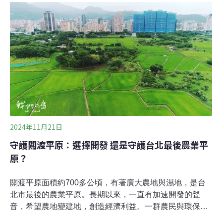
分區，規範土地使用方式，但是計畫延宕，已經產生政府
加速開發、人民無法適用保障等問題。鹿港富麗大鎮旁工
業區 建議不宜開發仍通過環評彰化鹿港富麗大鎮居民，抗
議將在社區旁蓋起工業區。他們當初購置房屋，都是被這
裡的清新環境所吸引。但是工業區一來，憂心帶來污染，
居民相當無奈。彰化環保聯盟專員吳慧君表示，此區域在
全國國土計畫會議中，獲得土地不宜開發的建議，彰化縣
政府進行環評審議時，並未參照建議，依舊通過環評進行
開發，形成國土計畫全面實施前，地方政府不斷搶先開發
土地的亂象。莿桐部落林淑玲家園被認定違建
2024年11月21日
守護關渡平原：選擇開發 還是守護台北最後農業平
原？
關渡平原面積約700多公頃，有著廣大農地與濕地，是台
北市最後的農業平原。長期以來，一直有加速開發的聲
音，希望農地變建地，創造經濟利益。一群農民與環保人
士，守護這片土地，希望關渡平原永保農業與生態。台北