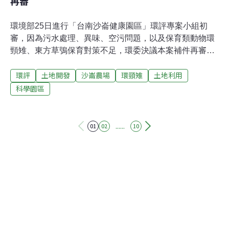
再審
環境部25日進行「台南沙崙健康園區」環評專案小組初
審，因為污水處理、異味、空污問題，以及保育類動物環
頸雉、東方草鴞保育對策不足，環委決議本案補件再審。
台南沙崙健康園區環評初審 補件再審 行政院2016年通過
環評
土地開發
沙崙農場
環頸雉
土地利用
台南沙崙綠能科學城方案，在東北側規劃沙崙健康園區。
該園區引進生技、製藥、醫療器材及健康領域等產業，目
科學園區
前已勘選共84.25公頃台糖土地。本案25日於環境部進行
第一次環評初審。環委吳義林直言，沙崙健康園區西南邊
高級住宅區約有2萬人口，且位在下風處，開發單位只提
......
01
02
10
出可能產生嚴重異味的產業禁止進駐園區西側，再加上綠
帶隔離，「但異味到底減輕夠不夠？是否能符合標準？這
才是關鍵，這是這案子處理最麻煩的問題。」其他環委也
質疑，開發單位對空氣污染物（HAPs）的排放量與減量
計畫都不明確。環委闕蓓德則建議開發單位重新評估二甲
溪流域的衝擊，因為產業園區放流水流入二甲溪，但健康
風險卻沒考量對流域的衝擊，希望能在後