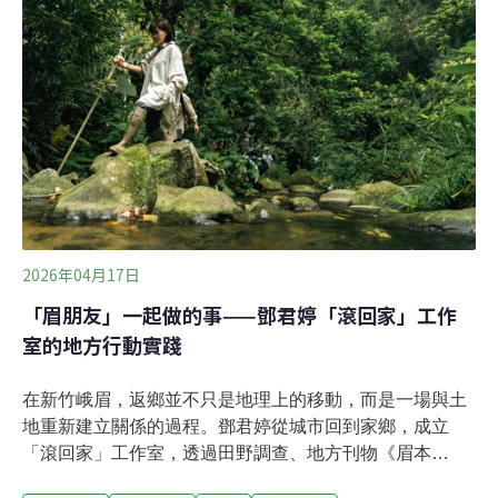
今生 防洪計畫改變社子島的命運兩河帶來漁獲與交通，也
帶來水患。早年社子島建築普遍墊高地基，閣樓氣窗都是
為了因應河水侵擾而設置。聚落因水而生，也因為水，面
對了跟台北其他地方截然不同的命運。最嚴重的一場洪災
是1963年9月的葛樂禮颱風，當時整個台北淹水三天三
夜，在地的老人家回憶，當年水災幾乎快淹到屋頂，居民
自己開船到台北拿民生物資回來。葛樂禮颱風後，政府為
了保護大台北核心區域，將社子島劃為堤防外的洪
2026年04月17日
「眉朋友」一起做的事——鄧君婷「滾回家」工作
室的地方行動實踐
在新竹峨眉，返鄉並不只是地理上的移動，而是一場與土
地重新建立關係的過程。鄧君婷從城市回到家鄉，成立
「滾回家」工作室，透過田野調查、地方刊物《眉本
事》、教育行動與公共參與，逐步串連起地方記憶與當代