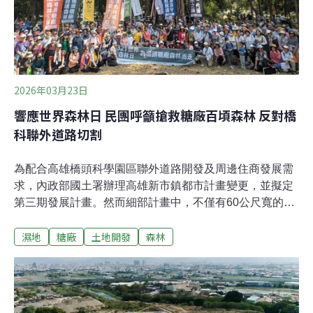
府這個促參案處處充滿程序不正義，在環評與⼟地使⽤分
區變更審查都還沒通過，就已招標委外進⾏聯外道路
2026年03月23日
響應世界森林日 民團呼籲搶救糖廠百頃森林 反對橋
科聯外道路切割
為配合高雄橋頭科學園區聯外道路開發及周邊住商發展需
求，內政部國土署辦理高雄新市鎮都市計畫變更，並擬定
第三期發展計畫。然而細部計畫中，不僅有60公尺寬的聯
外道路穿過現有大片橋頭糖廠森林，兩側也規劃為住商建
濕地
糖廠
土地開發
森林
地，一旦開發將使百頃森林消失，引發民間團體反對抗
議。民眾發起搶救橋頭糖廠百頃森林行動，已有50多個民
團、近3000人參與聯署。3月21日世界森林日號召千人到
橋頭糖廠為森林而走，呼籲高雄市政府與中央守護糖廠森
林，保護其文資、觀光、生物多樣性和淨零防洪等重要價