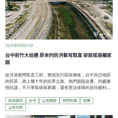
值。民團直指新市鎮三期計畫不合時宜，應重新審視都市
計畫如何邁向永續城市。呼籲高雄市重視永續城市的實踐
森林日活動前夕，民團在市政府前召開記者會，向市長陳
其邁和未來的市長候選人喊話。高雄市公民監督公僕行動
聯盟理事長陳銘彬指出，高雄市率全國之先通過淨零城市
自治條例，推動減碳永續，去（2025）年也成為亞洲第一
個簽署柏林自然公約的城市，展現生物多樣
2025年04月07日
台中前竹大迫遷 原本的防洪截彎取直 卻變成遠離家
園
從河道截彎取直工程，變成先行區段徵收，台中烏日地區
的民眾，踏上幾十年的抗爭之路。他們面臨迫遷，到處陳
情抗議，不只爭取保留家園，還有憲法保障的居住權利。
台中市烏日區前竹徵收案，1996年原本是為了解決旱溪淹
區段徵收
台中
土地開發
我們的島
迫遷
水問題，計畫將一段河彎處，徵收土地進行截彎取直，徵
收面積只需要5公頃，後來以提供補償土地為由，在2006
土地利用
年推動烏日前竹區段徵收計畫，開發範圍高達110公頃，