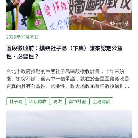
召開滿地富第六次會議。根據地球公民基金會發布會後新
聞稿，當天完成雙方民眾意見陳述及委員與開發單位答詢
後，便進行閉門審議。當日並無審議結果，主辦機關表
示，最終決議仍須
2026年07月09日
區段徵收前：撲朔社子島（下集）誰來認定公益
性、必要性？
台北市政府推動的生態社子島區段徵收計畫，十年來紛
擾、衝突不斷，而其中一個爭議，就在於全區區段徵收是
否真的具有公益性、必要性。政大地政系兼任教授徐世榮
指出，區段徵收因為侵害人民的生存權、財產權，是必須
社子島
區段徵收
防洪
都市計畫
土地開發
謹慎使用的最後手段，應該要對公益性、必要性做嚴格審
查。台北市政府在2018年曾經向內政部提出「社子島區段
徵收公益性及必要性評估報告」，報告中指出區段徵收
後，會將防洪標準提高到200年頻率，並且會建設公共設
施、開放空間及公園，可以提高社子島居民的生活品質，
對居民身心靈有正面的改善效果。區段徵收公益性必要