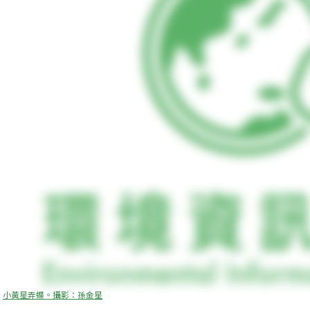
小黃星弄蝶。攝影：孫金星