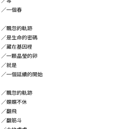
／等

／一個春
／飄忽的軌跡

／是生命的密碼

／藏在基因裡

／一顆晶瑩的卵

／就是

／一個延續的開始
／飄忽的軌跡

／蝶蝶不休

／翻飛

／翻筋斗
