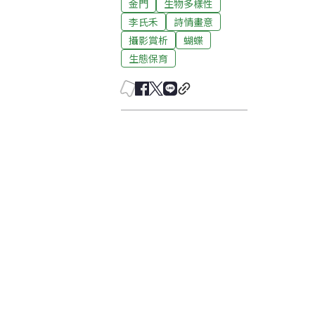
金門
生物多樣性
李氏禾
詩情畫意
攝影賞析
蝴蝶
生態保育