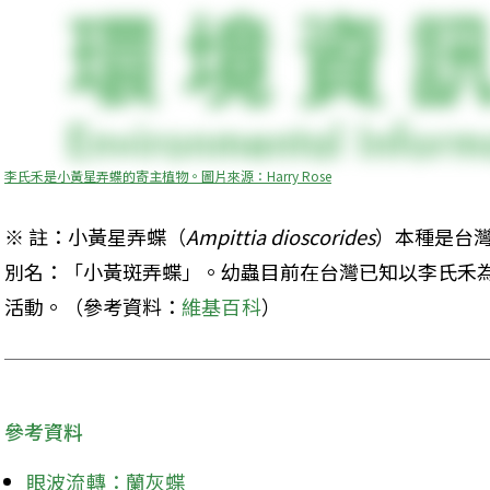
李氏禾是小黃星弄蝶的寄主植物。圖片來源：Harry Rose
※ 註：小黃星弄蝶（
Ampittia dioscorides
）本種是台
別名：「小黃斑弄蝶」。幼蟲目前在台灣已知以李氏禾
活動。（參考資料：
維基百科
）
參考資料
眼波流轉：蘭灰蝶