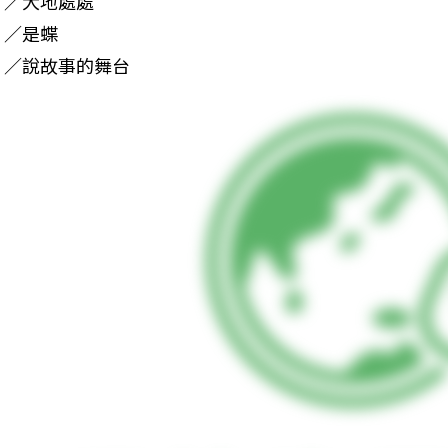
／大地處處

／是蝶

／說故事的舞台