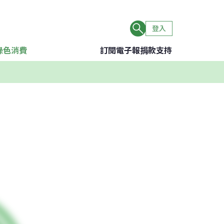
登入
綠色消費
訂閱電子報
捐款支持