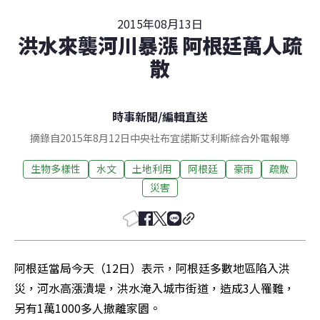
2015年08月13日
洪水來襲河川暴漲 阿根廷萬人疏
散
時事新聞
/
編輯直送
摘錄自2015年8月12日中央社布宜諾斯艾利斯綜合外電報導
生物多樣性
水文
土地利用
阿根廷
豪雨
疏散
災害
阿根廷當局今天（12日）表示，阿根廷多數地區陷入洪
災，河水高漲潰堤，洪水淹入城市街道，造成3人罹難，
另有1萬1000多人撤離家園。