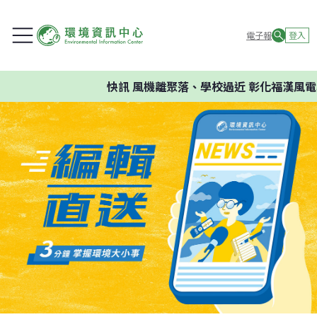
電子報
登入
快訊
風機離聚落、學校過近 彰化福漢風電