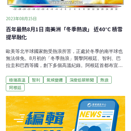
2023年08月15日
百年最熱8月1日 南美洲「冬季熱浪」 近40°C 積雪
提早融化
歐美等北半球國家飽受熱浪所苦，正處於冬季的南半球也
無法倖免。8月初的「冬季熱浪」襲擊阿根廷、智利、巴
拉圭和巴西等國，創下多個高溫紀錄。阿根廷首都布宜諾
斯艾利斯從過往的10幾度升到30°C、智利山區小鎮也出現
極端高溫
智利
氣候變遷
深度低碳新聞
熱浪
38°C的高溫。不僅「冬天變夏天」，積雪提前融化，恐引
發春夏水源不足等連鎖問題。百年最熱8月1日 阿根廷首都
阿根廷
冬天達30度每年8月初，布宜諾斯艾利斯的氣溫涼爽，約
落在17°C以下，但今年8月1日卻迎來30.1°C的高溫，這是
117年來最熱的8月1日。阿根廷國家氣象局（SMN）在社
群平台《X》發文指出，上次的紀錄是1942年的8月1日，
氣溫為24.6°C。氣象局在臉書貼文寫道，「氣候變遷並非
遙不可及，它就在這裡，我們急需行動」。