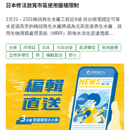
日本修法放寬市區使用獵槍限制
2月21～23日橋頭再生水廠工程近8成 供台積電穩定可靠
水資源高市的橋頭再生水廠將成為北高首座再生水廠，採
用生物薄膜處理系統（MBR）與海水淡化逆滲透膜
（SWRO）兩大技術，確保水質符合半導體產業標準。該
台東
阿根廷
日本
污染治理
能源轉型
氣候變遷
計畫由內政部國土署與地方政府共同推動，完工後每日可
生產3.5萬噸再生水，不僅能為楠梓產業園區的台積電提供
生物多樣性
熊
編輯直送
野火
穩定可靠的水資源，更可降低對自來水依賴，推動水資源
循環利用。（中央社報導）台灣山羊現蹤鯉魚山 林保署台
東分署擬誘捕後野放台東市鯉魚山風景區最近被民眾發現
有保育台灣山羊出沒，但山羊通常生活在海拔300公尺以
上山區，跑到低海拔75公尺的鯉魚山讓民眾很驚訝。林保
署台東分署接獲通報，21日上午派工作人員前往鑑定，並
研究要誘捕帶回山區野放。（公視新聞網報導）