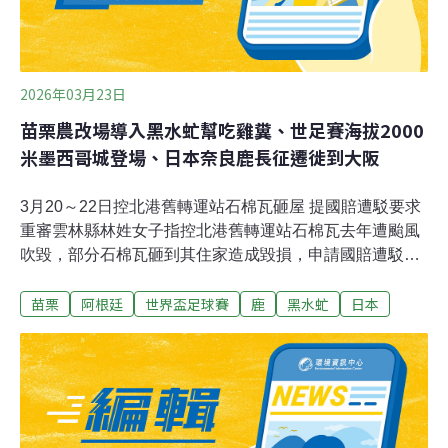
2026年03月23日
苗栗農改場導入黑水虻幫吃雞糞、世足賽海拔2000
米墨西哥城登場、日本奈良鹿長征遷徙到大阪
3月20～22日控北港舊轉運站石棉瓦砸屋 提國賠遭駁要求
重審雲林縣林姓女子指控北港舊轉運站石棉瓦去年遭颱風
吹毀，部分石棉瓦砸到其住家造成毀損，申請國賠遭駁
回；林女今天要求重啟審理，並說日前拆除作業未灑水防
苗栗
阿根廷
世界盃足球賽
鹿
黑水虻
日本
治揚塵，有失職之責。北港舊轉運站財產歸雲林縣政府，
雲林縣交通工務局長汪令堯提供文字稿回應，依國家賠償
法審查須具備公共設施管理疏失、非天然災害且相當因果
關係等法定要件，但當事人未有報案紀錄。此外，監