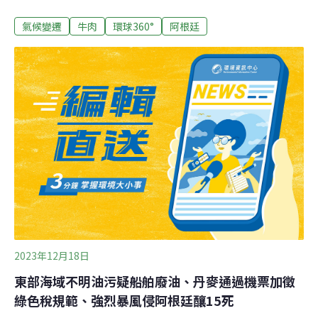
「#BeTheChange」。餐廳裡，奥古斯丁．阿馬里拉
氣候變遷
牛肉
環球360°
阿根廷
（Agustín Amarilla）坐在一張桌面由再生塑膠製成的桌子
旁，正拿著一個奶油餐包大快朵頤。餐包表面烤著一個笑
臉圖案，中間夾的肉餅看起來像牛肉，甚至連質感和味道
都跟人們熟悉的牛肉很相似，不過，裡面其實一點牛肉也
沒有。這是一種用豆類特製的漢堡，主要原料是蛋白質豐
富的豌豆。24歲的奥古斯丁．阿馬里拉是位元網路開發
員，從小生活在首都布宜諾斯艾利斯的郊區，吃著阿根廷
典型的以肉食為主的餐食長大。他的家人虔誠地遵循傳
統，幾乎每個週日都會聚在一起，享用阿薩多（asado）
燒烤大餐。但阿馬里拉表示，他一直對建立在宰殺動物基
礎上的飲食方式存有道德上的疑慮，因此他不再吃豬肉。
最近，他午餐時陪一位朋友去了
2023年12月18日
東部海域不明油污疑船舶廢油、丹麥通過機票加徵
綠色稅規範、強烈暴風侵阿根廷釀15死