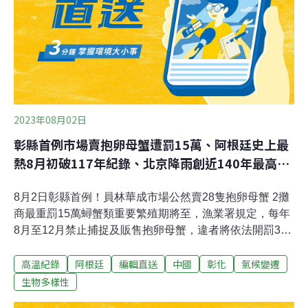
2023年08月02日
彰縣首例市場賣抱卵母蟹遭罰15萬、阿根廷史上最
熱8月初破117年紀錄、北京降雨創近140年最高紀
錄
8月2日彰縣首例！員林華成市場公然賣28隻抱卵母蟹 2攤
商最重罰15萬蟳蟹類重要繁殖期將至，漁業署規定，每年
8月至12月禁止捕捉及販售抱卵母蟹，違者將依法開罰3萬
至15萬元，1日新法上路，2日彰化縣員林市華成市場竟有
高溫紀錄
阿根廷
編輯直送
中國
彰化
氣候變遷
二漁貨攤繼續公然販售抱卵母蟹，共28隻，稽查人員到
場，攤商卻辯稱「不知道不能賣」，稽查人員立刻開單取
生物多樣性
締，並要求禁止再販賣。（自由時報報導）北市抓烏賊車