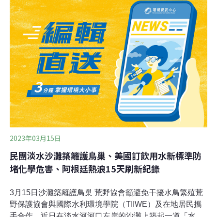
首創光電儀器檢測台北市近年加強路邊攔查烏賊車，過去
檢測儀器所需電力是由汽油發電機供應，遭外界質疑不夠
環保，環保局今（2023）年引進可撓式太陽能板發電，不
僅是全國首創，且攜帶方便，發電量足可供一天攔查，與
汽油發電機相比，一年可減少690公斤二氧化碳。專家指
出，希望北市創舉的政策推廣到全國，減碳效果更明顯。
（聯合報報導）
2023年03月15日
民團淡水沙灘築籬護鳥巢、美國訂飲用水新標準防
堵化學危害、阿根廷熱浪15天刷新紀錄
3月15日沙灘築籬護鳥巢 荒野協會籲避免干擾水鳥繁殖荒
野保護協會與國際水利環境學院（TIIWE）及在地居民攜
手合作，近日在淡水河河口左岸的沙灘上築起一道「水鳥