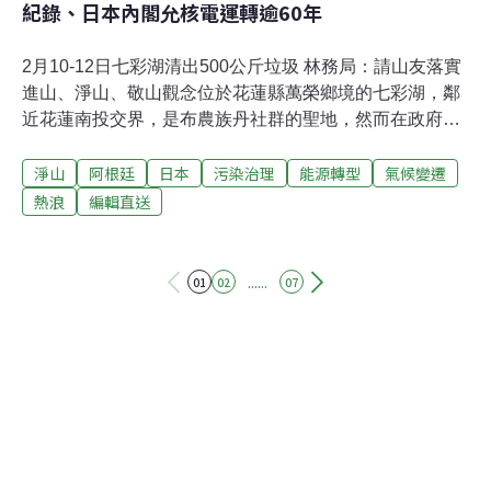
紀錄、日本內閣允核電運轉逾60年
2月10-12日七彩湖清出500公斤垃圾 林務局：請山友落實
進山、淨山、敬山觀念位於花蓮縣萬榮鄉境的七彩湖，鄰
近花蓮南投交界，是布農族丹社群的聖地，然而在政府開
放山林後，每到假日都是滿滿登山客，衝擊山區環境。林
淨山
阿根廷
日本
污染治理
能源轉型
氣候變遷
務局8日邀花蓮及南投的布農族人至七彩湖淨山，清出500
公斤垃圾，林務局請上山民眾能落實進山、淨山、敬山觀
熱浪
編輯直送
念，為永續經營七彩湖豐富生物多樣性，及原住民文化聖
地共盡一分心力。（自由時報報導）台南跨局處專案小組
成軍5個月 已查獲22處非法棄置場址台南市去年10月成立
......
01
02
07
廢棄物非法棄置跨局處專案小組，成軍五個月，即查獲22
處非法棄置場址，有13件已移送地檢署偵辦，其中一件還
是現行犯，其餘九件處理中。台南市長黃偉哲表示，除跨
局處專案小組加強巡查外，也結合環檢警共同取締，力求
有效伸張環境正義。（聯合新聞網報導）