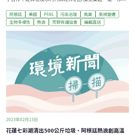
護生圍籬」，每年3～7月是水鳥在沙灘築巢繁殖的期間，
阿根廷
美國
PFAS
污染治理
鳥巢
氣候變遷
呼籲民眾避免次期間將車輛駛入沙灘及辦理淨灘活動，以
免干擾育雛或輾壓鳥蛋。荒野保護協會已連續三年在淡水
生物多樣性
熱浪
荒野保護協會
編輯直送
河口設置護生圍籬，並觀察到近兩年東方環頸鴴在台北港
北堤沙灘的巢位數量均穩定於150巢以上。（中央社報
導）塔位不夠花蓮瑞穗新建納骨牆 擬增設環保植葬區花蓮
瑞穗鄉「公園化公墓」因供骨灰（骸）存放處所已不足，
在考量興建納骨塔經費高、地點取得不易、建造費時等因
素，改新建「納骨牆」，包含中式4432、西式3328個塔
位，近期將完工。鄉公所表示，未來也考慮設置環保自然
植葬方式，也會積極爭取經費進行園區綠美化，與周邊環
境互相結合，營造清幽綠化景觀。（中央社報導）
2023年02月13日
花蓮七彩湖清出500公斤垃圾、阿根廷熱浪創高溫