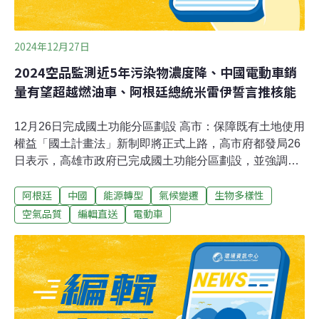
2024年12月27日
2024空品監測近5年污染物濃度降、中國電動車銷
量有望超越燃油車、阿根廷總統米雷伊誓言推核能
12月26日完成國土功能分區劃設 高市：保障既有土地使用
權益「國土計畫法」新制即將正式上路，高市府都發局26
日表示，高雄市政府已完成國土功能分區劃設，並強調既
有合法土地使用權益將受保障，不會受國土功能分區劃設
阿根廷
中國
能源轉型
氣候變遷
生物多樣性
影響。（中央社報導）新竹縣焚化爐今點火試燒 全國首見
垃圾前處理系統曝光等了20多年，新竹縣高效能垃圾熱處
空氣品質
編輯直送
電動車
理設施（焚化爐）26日點火試燒，首度曝光內部設施；其
中，全國焚化爐首見垃圾前處理系統，可篩分鐵金屬及非
鐵金屬，貯坑維持負壓操作，廢氣處理後低於國家排放標
準，廢水則採零排放。預計最快明年2月底全量試運轉，
每日處理500噸。（自由時報報導）