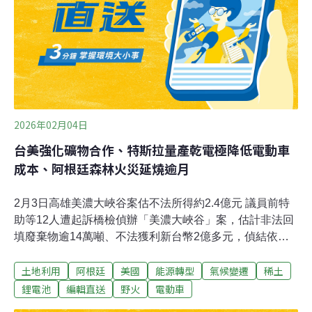
2026年02月04日
台美強化礦物合作、特斯拉量產乾電極降低電動車
成本、阿根廷森林火災延燒逾月
2月3日高雄美濃大峽谷案估不法所得約2.4億元 議員前特
助等12人遭起訴橋檢偵辦「美濃大峽谷」案，估計非法回
填廢棄物逾14萬噸、不法獲利新台幣2億多元，偵結依違
反廢清法等罪嫌，起訴呂姓主嫌、無黨團結聯盟籍高雄市
土地利用
阿根廷
美國
能源轉型
氣候變遷
稀土
議員朱信強前特助石麗君等12人。（中央社報導）亞泥礦
場補辦環評 地方憂慮山崩悲劇礦業法修法後，亞洲水泥新
鋰電池
編輯直送
野火
電動車
城山礦場須於三年內補辦環評，亞泥3日舉行首次地方說