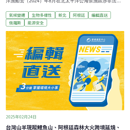
洋漁船去（2024）年8月在北太平洋公海禁漁區涉非法捕
鯊，漁業署卻無任何裁罰。綠色和平艦「彩虹勇士號」於
氣候變遷
生物多樣性
新北
阿根廷
編輯直送
北太平洋公海進行生態紀錄時，目擊4艘台籍延繩釣漁船
在幼鯊生長的季節性禁漁區捕鯊，綠色和平說，「彩虹勇
俄羅斯
能源安全
士號」在海上紀錄超過10小時，觀察到至少39隻鯊魚被台
籍漁船捕撈，其中還有瀕危的馬加鯊。對此漁業署副署長
林頂榮則稱，是綠色和平誤解了。漁業署發布新聞稿，綠
色和平組織指稱的季節性禁漁海域是自願性特定漁船禁漁
區，自110年起已開放試行特定漁船於該海域捕撈鯊魚，
進行科學數據蒐集，以滾動調整我國中西太平洋鯊魚管理
措施。（中央社報導）白沙屯媽祖進香32萬人次 雲林北港
垃圾量達百噸
2025年02月24日
台灣山羊現蹤鯉魚山、阿根廷森林大火跨境延燒、