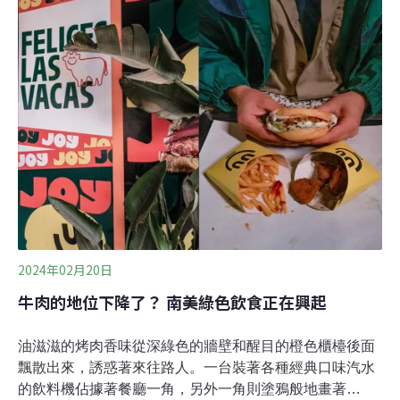
豪雨影響，台九線蘇花公路163.3k及164.2k及164.8k崇德
路段發生土石泥流道路阻斷。2日有消息傳出，凌晨零時
左右有民眾報案，指稱蘇花公路有近百人受困，受困消息
卻未通報中央災防中心，引發熱議。（自由時報報導）
2024年02月20日
牛肉的地位下降了？ 南美綠色飲食正在興起
油滋滋的烤肉香味從深綠色的牆壁和醒目的橙色櫃檯後面
飄散出來，誘惑著來往路人。一台裝著各種經典口味汽水
的飲料機佔據著餐廳一角，另外一角則塗鴉般地畫著