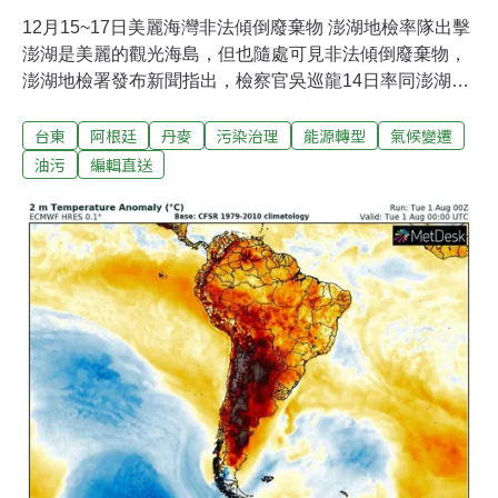
12月15~17日美麗海灣非法傾倒廢棄物 澎湖地檢率隊出擊
澎湖是美麗的觀光海島，但也隨處可見非法傾倒廢棄物，
澎湖地檢署發布新聞指出，檢察官吳巡龍14日率同澎湖縣
政府環保局、警局刑警大隊與各分局、海巡署第七岸巡
台東
阿根廷
丹麥
污染治理
能源轉型
氣候變遷
隊、澎湖憲兵隊等共同聯合稽查非法傾倒廢棄物案件。檢
方指出，澎湖聯合稽查小組共清查轄內12個廢棄物棄置地
油污
編輯直送
點，計查獲9件不法情事。其中4件因涉及事業廢棄物，涉
有刑事不法，後續由刑大和馬公及白沙分局偵辦，另有5
件則屬於行政不法案件，交由環保局依法裁罰。（中央社
報導）環團批業者丟廢棄滅火器 影響河川恐危及安全飲水
乾粉滅火器含有一級致癌物結晶型二氧化矽，環團和立委
15日舉行記者會，質疑可能會造成消防人員及民眾致癌，
還痛批有不肖業者丟棄廢棄滅火器，影響河川飲用水安
全，要求消防署等單位嚴格控管。（公視新聞網報導）