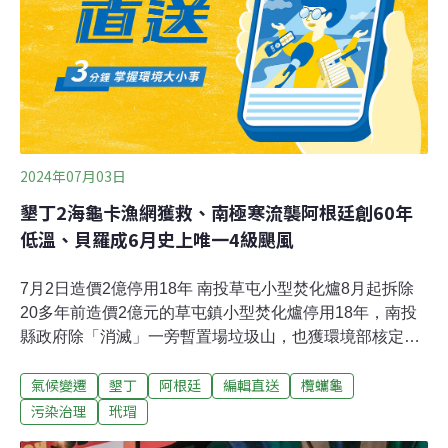
2024年07月03日
墾丁2海龜卡漁網獲救、南極寒流襲阿根廷創60年
低溫、貝羅成6月史上唯一4級颶風
7月2日造價2億停用18年 南投草屯小型焚化爐8月起拆除
20多年前造價2億元的草屯鎮小型焚化爐停用18年，南投
縣政府除「消滅」一旁暫置場垃圾山，也獲環境部核定
1800萬元將拆除這座小型焚化爐，工程預計8月發包，今
氣候變遷
墾丁
阿根廷
編輯直送
欖蠵龜
（2024）年底前拆除完畢。（中央社報導）蘇花公路土石
流近百人一度受困 傳花蓮災防單位未及時通報！花蓮0403
污染治理
玳瑁
地震後山區土石鬆軟，1日晚間因對流雲系發展旺盛降下