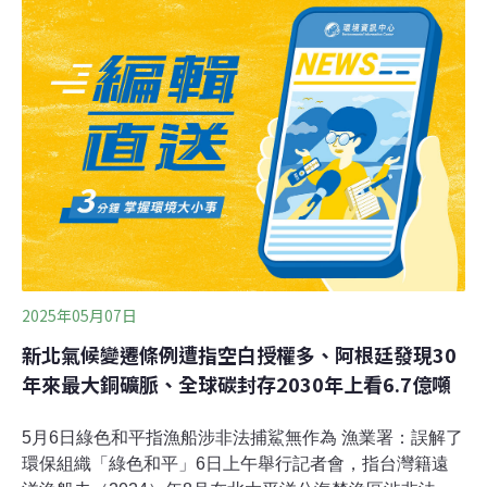
明會。居民憂心403強震後礦場周邊土石崩塌，採掘高度
降至海拔120公尺恐危及部落安全；亞泥則回應，已加強
監測、修正爆破等作業，將納入意見，完善環評。（聯合
報報導）
2025年05月07日
新北氣候變遷條例遭指空白授權多、阿根廷發現30
年來最大銅礦脈、全球碳封存2030年上看6.7億噸
5月6日綠色和平指漁船涉非法捕鯊無作為 漁業署：誤解了
環保組織「綠色和平」6日上午舉行記者會，指台灣籍遠