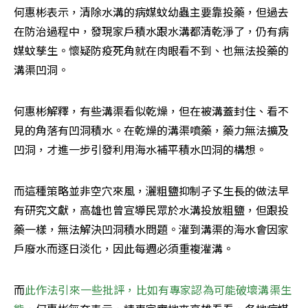
何惠彬表示，清除水溝的病媒蚊幼蟲主要靠投藥，但過去
在防治過程中，發現家戶積水跟水溝都清乾淨了，仍有病
媒蚊孳生。懷疑防疫死角就在肉眼看不到、也無法投藥的
溝渠凹洞。
何惠彬解釋，有些溝渠看似乾燥，但在被溝蓋封住、看不
見的角落有凹洞積水。在乾燥的溝渠噴藥，藥力無法擴及
凹洞，才進一步引發利用海水補平積水凹洞的構想。
而這種策略並非空穴來風，灑粗鹽抑制孑孓生長的做法早
有研究文獻，高雄也曾宣導民眾於水溝投放粗鹽，但跟投
藥一樣，無法解決凹洞積水問題。灌到溝渠的海水會因家
戶廢水而逐日淡化，因此每週必須重複灌溝。
而
此作法引來一些批評，比如有專家認為可能破壞溝渠生