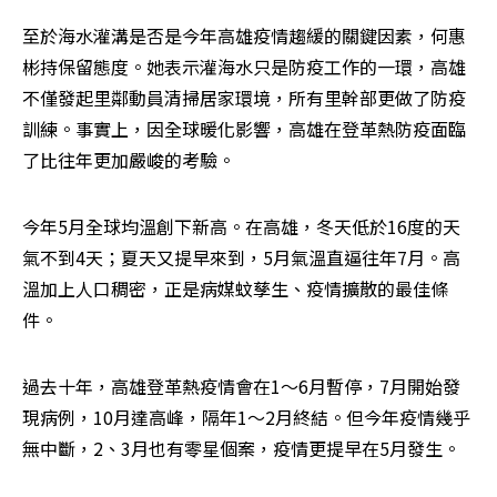
至於海水灌溝是否是今年高雄疫情趨緩的關鍵因素，何惠
彬持保留態度。她表示灌海水只是防疫工作的一環，高雄
不僅發起里鄰動員清掃居家環境，所有里幹部更做了防疫
訓練。事實上，因全球暖化影響，高雄在登革熱防疫面臨
了比往年更加嚴峻的考驗。
今年5月全球均溫創下新高。在高雄，冬天低於16度的天
氣不到4天；夏天又提早來到，5月氣溫直逼往年7月。高
溫加上人口稠密，正是病媒蚊孳生、疫情擴散的最佳條
件。
過去十年，高雄登革熱疫情會在1～6月暫停，7月開始發
現病例，10月達高峰，隔年1～2月終結。但今年疫情幾乎
無中斷，2、3月也有零星個案，疫情更提早在5月發生。