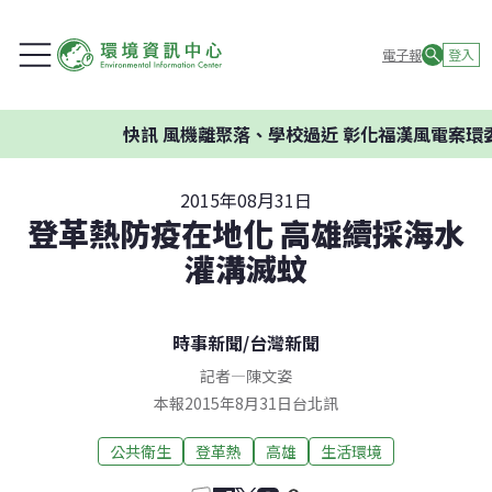
電子報
登入
快訊
風機離聚落、學校過近 彰化福漢風電案環委建
2015年08月31日
登革熱防疫在地化 高雄續採海水
灌溝滅蚊
時事新聞
/
台灣新聞
記者
—
陳文姿
本報2015年8月31日台北訊
公共衛生
登革熱
高雄
生活環境