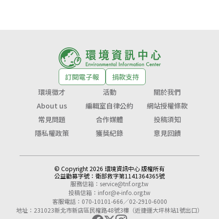
訂閱電子報
捐款支持
環境徵才
活動
關於我們
About us
編輯室自律公約
網站授權條款
常見問題
合作媒體
投稿須知
隱私權政策
獲獎紀錄
意見回饋
© Copyright 2026 環境資訊中心 版權所有
公益勸募字號：
衛部救字第1141364365號
服務信箱：
service@tnf.org.tw
投稿信箱：
infor@e-info.org.tw
客服電話：070-10101-666／02-2910-6000
地址：231023新北市新店區民權路48號3樓（近捷運大坪林站1號出口）