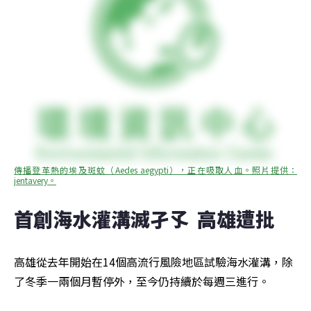
傳播登革熱的埃及斑蚊（Aedes aegypti），正在吸取人血。照片提供：
jentavery。
首創海水灌溝滅孑孓  高雄遭批
高雄從去年開始在14個高流行風險地區試驗海水灌溝，除
了冬季一兩個月暫停外，至今仍持續於每週三進行。